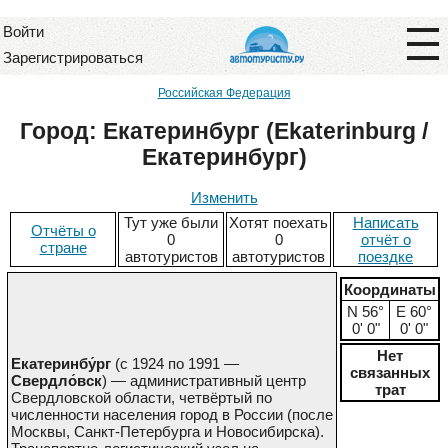
Войти
Зарегистрироваться
Российская Федерация
Город: Екатеринбург (Ekaterinburg /
Екатеринбург)
Изменить
Тут уже были
Хотят поехать
Написать
Отчёты о
0
0
отчёт о
стране
автотуристов
автотуристов
поездке
Координаты
N 56°
E 60°
0' 0"
0' 0"
Нет
Екатеринбу́рг
(с
1924
по
1991
—
связанных
Свердло́вск
) — административный центр
трат
Свердловской области, четвёртый по
численности населения город в России (после
Москвы, Санкт-Петербурга и Новосибирска).