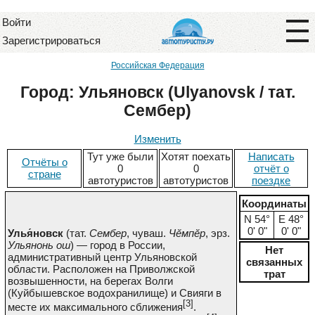
Войти
Зарегистрироваться
Российская Федерация
Город: Ульяновск (Ulyanovsk / тат.
Сембер)
Изменить
Тут уже были
Хотят поехать
Написать
Отчёты о
0
0
отчёт о
стране
автотуристов
автотуристов
поездке
Координаты
N 54°
E 48°
0' 0"
0' 0"
Улья́новск
(тат.
Сембер
, чуваш.
Чĕмпĕр
, эрз.
Ульянонь ош
) — город в России,
Нет
административный центр Ульяновской
связанных
области. Расположен на Приволжской
трат
возвышенности, на берегах Волги
(Куйбышевское водохранилище) и Свияги в
[3]
месте их максимального сближения
.