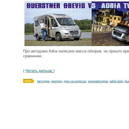
Про автодома Adria написано масса обзоров, но пришло вре
сравнении.
(
Читать дальше
)
автодом
,
кемпер
,
дом на колесах
,
миниавтодом
,
adria twin
,
bu