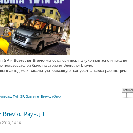
in SP
и
Buerstner Brevio
мы остановились на кухонной зоне и пока не
е пользователей было на стороне Buerstner Brevio.
оны в автодомах:
спальную
,
багажную
,
санузел
, а также рассмотрим
комме
колесах
,
Twin SP
,
Buerstner Brevio
,
обзор
 Brevio. Раунд 1
я 2013, 14:16