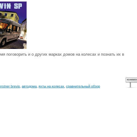
мя поговорить и о других марках домов на колесах и познать их в
комме
erstner brevio
,
автодома
,
яхты на колесах
,
сравнительный обзор