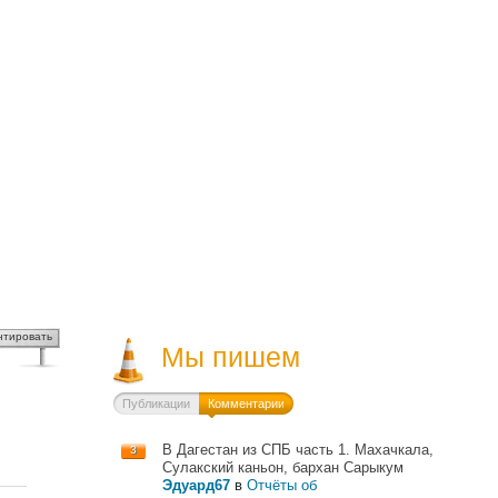
нтировать
Мы пишем
Публикации
Комментарии
В Дагестан из СПБ часть 1. Махачкала,
3
Сулакский каньон, бархан Сарыкум
Эдуард67
в
Отчёты об