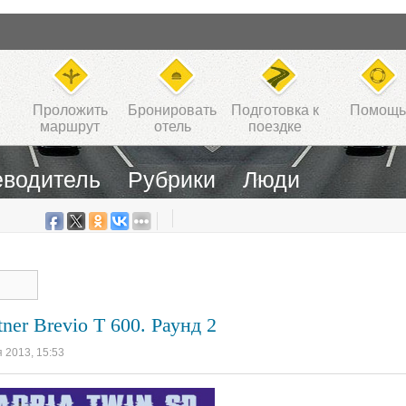
Проложить
Бронировать
Подготовка к
Помощь
маршрут
отель
поездке
еводитель
Рубрики
Люди
ner Brevio T 600. Раунд 2
я 2013, 15:53