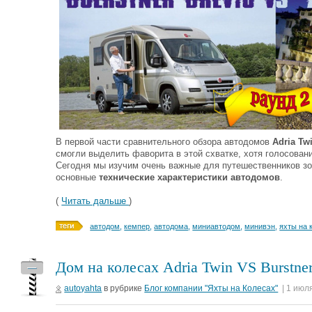
В первой части сравнительного обзора автодомов
Adria Tw
смогли выделить фаворита в этой схватке, хотя голосовани
Сегодня мы изучим очень важные для путешественников з
основные
технические характеристики автодомов
.
(
Читать дальше
)
автодом
,
кемпер
,
автодома
,
миниавтодом
,
минивэн
,
яхты на 
Дом на колесах Adria Twin VS Burstner
—
autoyahta
в рубрике
Блог компании "Яхты на Колесах"
| 1 июл