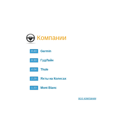
Компании
Garmin
8.43
ГудЛайн
8.33
Thule
4.04
Яхты на Колесах
2.29
Mont Blanc
1.33
все компании