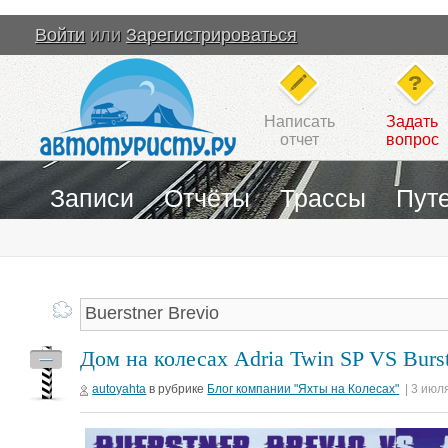
Войти
или
Зарегистрироваться
Написать
Задать
отчет
вопрос
Записи
Отчёты
Трассы
Пут
Дом на колесах Adria Twin SP VS Burst
—
autoyahta
в рубрике
Блог компании "Яхты на Колесах"
| 3 июл