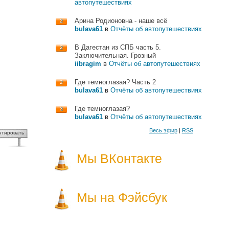
автопутешествиях
Арина Родионовна - наше всё
2
bulava61
в
Отчёты об автопутешествиях
В Дагестан из СПБ часть 5.
2
Заключительная. Грозный
iibragim
в
Отчёты об автопутешествиях
Где темноглазая? Часть 2
2
bulava61
в
Отчёты об автопутешествиях
Где темноглазая?
3
bulava61
в
Отчёты об автопутешествиях
Весь эфир
|
RSS
нтировать
Мы ВКонтакте
Мы на Фэйсбук