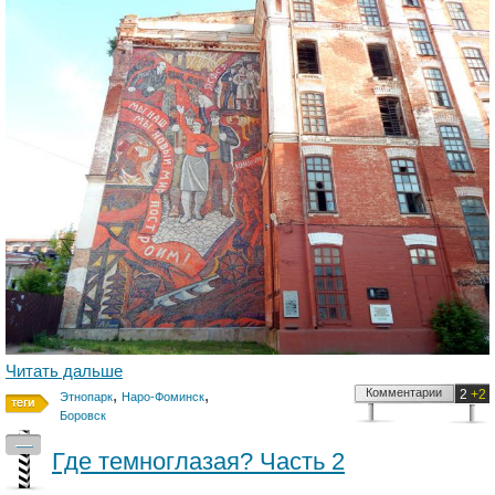
Читать дальше
,
,
Комментарии
2
+2
Этнопарк
Наро-Фоминск
Боровск
—
Где темноглазая? Часть 2