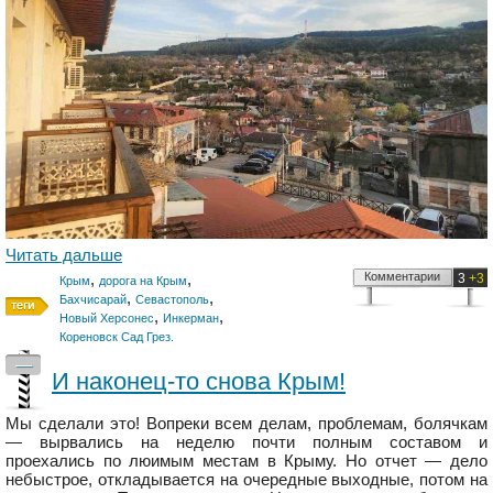
Читать дальше
,
,
Комментарии
3
+3
Крым
дорога на Крым
,
,
Бахчисарай
Севастополь
,
,
Новый Херсонес
Инкерман
Кореновск Сад Грез.
—
И наконец-то снова Крым!
Мы сделали это! Вопреки всем делам, проблемам, болячкам
— вырвались на неделю почти полным составом и
проехались по люимым местам в Крыму. Но отчет — дело
небыстрое, откладывается на очередные выходные, потом на