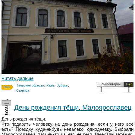
Читать дальше
,
,
,
Комментарии
2
+2
Тверская область
Ржев
Зубцов
Старица
—
День рождения тёщи. Малоярославец
День рождения тёщи.
Что подарить человеку на день рождения, если у него всё
есть? Поездку куда-нибудь недалеко, однодневку. Выбрали
Малоярославец, там никто из нас не был. Выехали затемно,