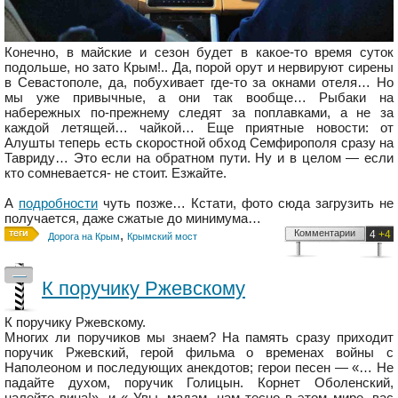
Конечно, в майские и сезон будет в какое-то время суток
подольше, но зато Крым!.. Да, порой орут и нервируют сирены
в Севастополе, да, побухивает где-то за окнами отеля… Но
мы уже привычные, а они так вообще… Рыбаки на
набережных по-прежнему следят за поплавками, а не за
каждой летящей… чайкой… Еще приятные новости: от
Алушты теперь есть скоростной обход Семфирополя сразу на
Тавриду… Это если на обратном пути. Ну и в целом — если
кто сомневается- не стоит. Езжайте.
А
подробности
чуть позже… Кстати, фото сюда загрузить не
получается, даже сжатые до минимума…
,
Комментарии
4
+4
Дорога на Крым
Крымский мост
—
К поручику Ржевскому
К поручику Ржевскому.
Многих ли поручиков мы знаем? На память сразу приходит
поручик Ржевский, герой фильма о временах войны с
Наполеоном и последующих анекдотов; герои песен — «… Не
падайте духом, поручик Голицын. Корнет Оболенский,
налейте вина!», и « Увы, мадам, нам тесно в этом мире, вас