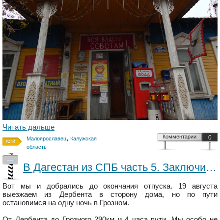
Читать дальше
,
Комментарии
0
Малоярославец
Калужская
область
—
В Дагестан из СПБ часть 5. Заключительная. Грозный
Вот мы и добрались до окончания отпуска. 19 августа
выезжаем из Дербента в сторону дома, но по пути
остановимся на одну ночь в Грозном.
От Дербента до Грозного 290км и 4 часа пути. Мы особо не