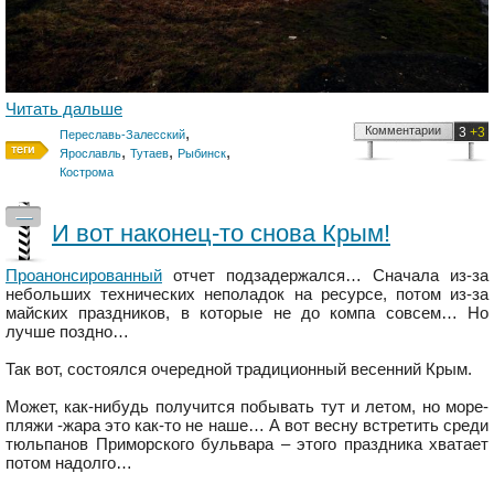
Читать дальше
,
Комментарии
3
+3
Переславь-Залесский
,
,
,
Ярославль
Тутаев
Рыбинск
Кострома
—
И вот наконец-то снова Крым!
Проанонсированный
отчет подзадержался… Сначала из-за
небольших технических неполадок на ресурсе, потом из-за
майских праздников, в которые не до компа совсем… Но
лучше поздно…
Так вот, состоялся очередной традиционный весенний Крым.
Может, как-нибудь получится побывать тут и летом, но море-
пляжи -жара это как-то не наше… А вот весну встретить среди
тюльпанов Приморского бульвара – этого праздника хватает
потом надолго…