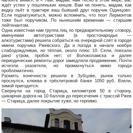
ждёт успех у пошленьких юнцов. Вам не понять, мадам, как
водку пьёт в трактире ваш бывший друг поручик Одинцов».
Если поднатужиться, можно вспомнить, что поэт Лермонтов
тоже был поручиком. По нынешним временам — старшим
лейтенантом.
Одна известная нам группа лиц по предварительному сговору,
именуемая автотуристами (в простонародье —
алкотуристами) решила собраться на очередной слёт в городе
имени поручика Ржевского. Да и погода в начале ноября
слабодождливая, но тёплая, около плюс 10. Сели, поехали
рано утром, пробок нет; от Волоколамска и далее
периодические ремонты дорог замедляли продвижение. Почти
исчезли указатели, но промахнуться мимо города
проблематично.
Размять конечности решили в Зубцове, рынок только
проснулся, клюква в трёхлитровой банке 1050 руб. Взяли,
зимой пригодится.
Свернули на город Старица, километров 50 в сторону,
шикарная дорога на 10 баллов до пересечения с трассой Ржев
— Старица, далее покрытие хуже, но терпимо.