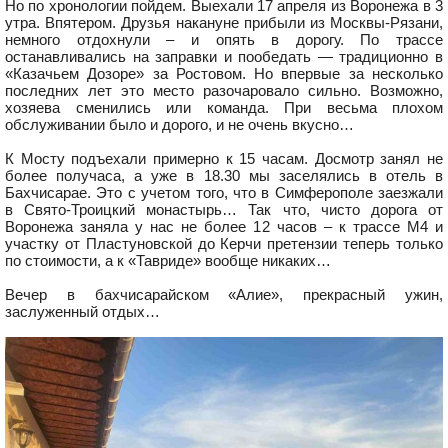
Но по хронологии пойдем. Выехали 17 апреля из Воронежа в 3
утра. Впятером. Друзья накануне прибыли из Москвы-Рязани,
немного отдохнули – и опять в дорогу. По трассе
останавливались на заправки и пообедать — традиционно в
«Казачьем Дозоре» за Ростовом. Но впервые за несколько
последних лет это место разочаровало сильно. Возможно,
хозяева сменились или команда. При весьма плохом
обслуживании было и дорого, и не очень вкусно…
К Мосту подъехали примерно к 15 часам. Досмотр занял не
более получаса, а уже в 18.30 мы заселялись в отель в
Бахчисарае. Это с учетом того, что в Симферополе заезжали
в Свято-Троицкий монастырь… Так что, чисто дорога от
Воронежа заняла у нас не более 12 часов – к трассе М4 и
участку от Пластуновской до Керчи претензии теперь только
по стоимости, а к «Тавриде» вообще никаких…
Вечер в бахчисарайском «Алие», прекрасный ужин,
заслуженный отдых…