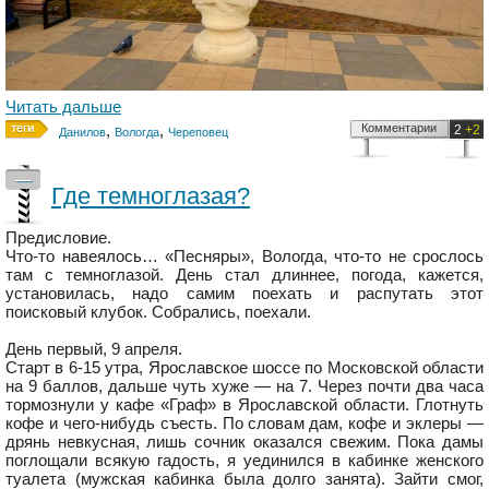
Читать дальше
,
,
Комментарии
2
+2
Данилов
Вологда
Череповец
—
Где темноглазая?
Предисловие.
Что-то навеялось… «Песняры», Вологда, что-то не срослось
там с темноглазой. День стал длиннее, погода, кажется,
установилась, надо самим поехать и распутать этот
поисковый клубок. Собрались, поехали.
День первый, 9 апреля.
Старт в 6-15 утра, Ярославское шоссе по Московской области
на 9 баллов, дальше чуть хуже — на 7. Через почти два часа
тормознули у кафе «Граф» в Ярославской области. Глотнуть
кофе и чего-нибудь съесть. По словам дам, кофе и эклеры —
дрянь невкусная, лишь сочник оказался свежим. Пока дамы
поглощали всякую гадость, я уединился в кабинке женского
туалета (мужская кабинка была долго занята). Зайти смог,