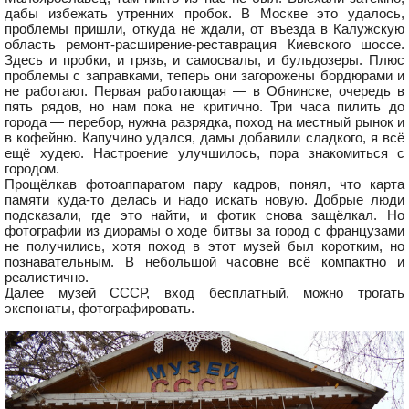
дабы избежать утренних пробок. В Москве это удалось,
проблемы пришли, откуда не ждали, от въезда в Калужскую
область ремонт-расширение-реставрация Киевского шоссе.
Здесь и пробки, и грязь, и самосвалы, и бульдозеры. Плюс
проблемы с заправками, теперь они загорожены бордюрами и
не работают. Первая работающая — в Обнинске, очередь в
пять рядов, но нам пока не критично. Три часа пилить до
города — перебор, нужна разрядка, поход на местный рынок и
в кофейню. Капучино удался, дамы добавили сладкого, я всё
ещё худею. Настроение улучшилось, пора знакомиться с
городом.
Прощёлкав фотоаппаратом пару кадров, понял, что карта
памяти куда-то делась и надо искать новую. Добрые люди
подсказали, где это найти, и фотик снова защёлкал. Но
фотографии из диорамы о ходе битвы за город с французами
не получились, хотя поход в этот музей был коротким, но
познавательным. В небольшой часовне всё компактно и
реалистично.
Далее музей СССР, вход бесплатный, можно трогать
экспонаты, фотографировать.