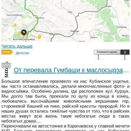
Читать дальше
Комментарии
0
Дагестан
—
От перевала Гумбаши к маслосырзаводу на пузотёрке.
Большое впечатление произвело на нас Кубанское ущелье,
мы часто останавливались, делали многочисленные фото- и
видеосъёмки. Особенно долина, где расположен аул Хурзук.
Мы долго там были, проехали по аулу из конца в конец,
любовались высочайшими живописными вершинами гор,
сторожевой башней на пике, райской красоты природой. Но в
наших душах остались тяжёлые чувства от того, что в райских
местах живут всю жизнь такие небогатые люди в таких
небогатых домах…
Переночевали на автостоянке в Карачаевске у главной мечети
КЧР. Большое впечатление произвело на нас Кубанское