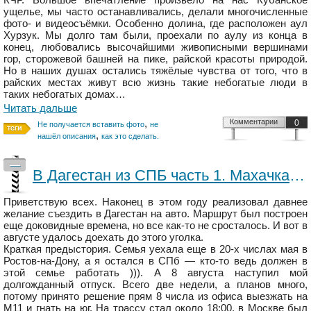
ущелье, мы часто останавливались, делали многочисленные
фото- и видеосъёмки. Особенно долина, где расположен аул
Хурзук. Мы долго там были, проехали по аулу из конца в
конец, любовались высочайшими живописными вершинами
гор, сторожевой башней на пике, райской красоты природой.
Но в наших душах остались тяжёлые чувства от того, что в
райских местах живут всю жизнь такие небогатые люди в
таких небогатых домах…
Читать дальше
,
Комментарии
0
Не получается вставить фото
не
,
нашёл описания
как это сделать.
—
В Дагестан из СПБ часть 1. Махачкала, Сулакский каньон, бархан Сарыкум
Приветствую всех. Наконец в этом году реализовал давнее
желание съездить в Дагестан на авто. Маршрут был построен
еще доковидные времена, но все как-то не сросталось. И вот в
августе удалось доехать до этого уголка.
Краткая предыстория. Семья уехала еще в 20-х числах мая в
Ростов-на-Дону, а я остался в СПб — кто-то ведь должен в
этой семье работать ))). А 8 августа наступил мой
долгожданный отпуск. Всего две недели, а планов много,
потому принято решение прям 8 числа из офиса выезжать на
М11 и гнать на юг. На трассу стал около 18:00, в Москве был