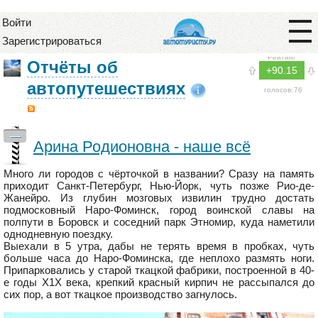
Войти
Зарегистрироваться
Рейтинг
Отчёты об
+90.15
автопутешествиях
голосов:
76
—
Арина Родионовна - наше всё
Много ли городов с чёрточкой в названии? Сразу на память
приходит Санкт-Петербург, Нью-Йорк, чуть позже Рио-де-
Жанейро. Из глубин мозговых извилин трудно достать
подмосковный Наро-Фоминск, город воинской славы на
полпути в Боровск и соседний парк Этномир, куда наметили
однодневную поездку.
Выехали в 5 утра, дабы не терять время в пробках, чуть
больше часа до Наро-Фоминска, где неплохо размять ноги.
Припарковались у старой ткацкой фабрики, построенной в 40-
е годы Х1Х века, крепкий красный кирпич не рассыпался до
сих пор, а вот ткацкое производство загнулось.