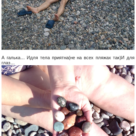
А галька… Идля тела приятна(не на всех пляжах так)И для
глаз…