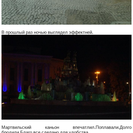
В прошлый раз ночью выглядел эффектней.
Мартвильский каньон впечатлил.Поплавали.Долго
бродили.Благо все сделано для удобства.