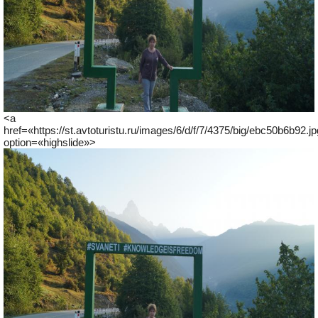
<a
href=«https://st.avtoturistu.ru/images/6/d/f/7/4375/big/ebc50b6b92.j
option=«highslide»>