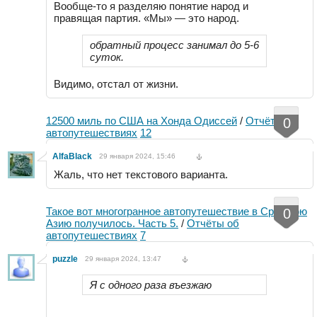
Вообще-то я разделяю понятие народ и
правящая партия. «Мы» — это народ.
обратный процесс занимал до 5-6
суток.
Видимо, отстал от жизни.
12500 миль по США на Хонда Одиссей
/
Отчёты об
0
автопутешествиях
12
AlfaBlack
29 января 2024, 15:46
Жаль, что нет текстового варианта.
Такое вот многогранное автопутешествие в Среднюю
0
Азию получилось. Часть 5.
/
Отчёты об
автопутешествиях
7
puzzle
29 января 2024, 13:47
Я с одного раза въезжаю