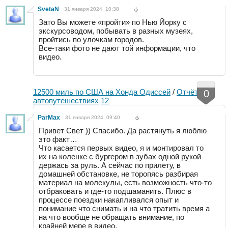
SvetaN
31 января 2024, 10:38
Зато Вы можете «пройти» по Нью Йорку с
экскурсоводом, побывать в разных музеях,
пройтись по улочкам городов.
Все-таки фото не дают той информации, что
видео.
12500 миль по США на Хонда Одиссей
/
Отчёты об
0
автопутешествиях
12
ParMax
31 января 2024, 09:40
Привет Свет )) Спасибо. Да растянуть я люблю
это факт…
Что касается первых видео, я и монтировал то
их на коленке с бургером в зубах одной рукой
держась за руль. А сейчас по прилету, в
домашней обстановке, не торопясь разбирая
материал на молекулы, есть возможность что-то
отбраковать и где-то подшаманить. Плюс в
процессе поездки накапливался опыт и
понимание что снимать и на что тратить время а
на что вообще не обращать внимание, по
крайней мере в видео.