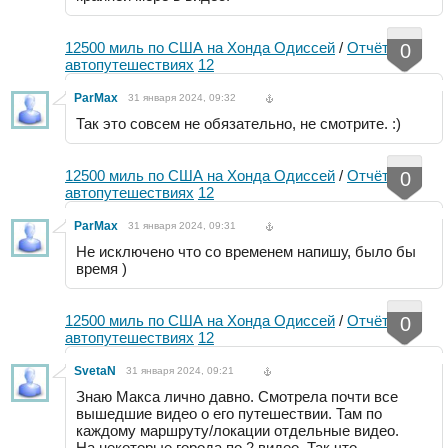
12500 миль по США на Хонда Одиссей
/
Отчёты об
0
автопутешествиях
12
ParMax
31 января 2024, 09:32
Так это совсем не обязательно, не смотрите. :)
12500 миль по США на Хонда Одиссей
/
Отчёты об
0
автопутешествиях
12
ParMax
31 января 2024, 09:31
Не исключено что со временем напишу, было бы
время )
12500 миль по США на Хонда Одиссей
/
Отчёты об
0
автопутешествиях
12
SvetaN
31 января 2024, 09:21
Знаю Макса лично давно. Смотрела почти все
вышедшие видео о его путешествии. Там по
каждому маршруту/локации отдельные видео.
На некоторые города по 2 видео. Так что