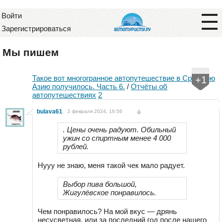
Войти
Зарегистрироваться
Мы пишем
Такое вот многогранное автопутешествие в Среднюю
+1
Азию получилось. Часть 6.
/
Отчёты об
автопутешествиях
2
bulava61
2 февраля 2024, 16:56
. Цены очень радуют. Обильный
ужин со спиртным менее 4 000
рублей.
Нууу не знаю, меня такой чек мало радует.
Выбор пива большой,
Жигулёвское понравилось.
Чем понравилось? На мой вкус — дрянь
несусветная, или за последний год после нашего