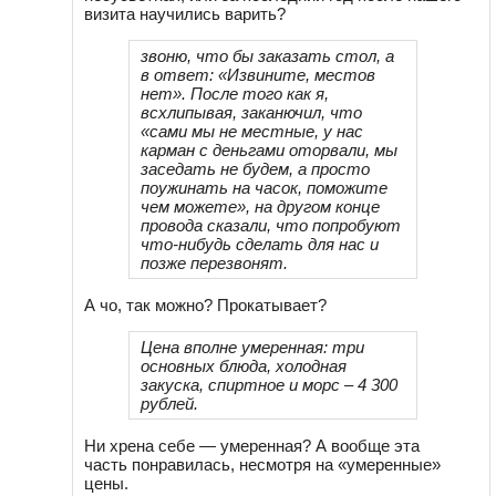
визита научились варить?
звоню, что бы заказать стол, а
в ответ: «Извините, местов
нет». После того как я,
всхлипывая, заканючил, что
«сами мы не местные, у нас
карман с деньгами оторвали, мы
заседать не будем, а просто
поужинать на часок, поможите
чем можете», на другом конце
провода сказали, что попробуют
что-нибудь сделать для нас и
позже перезвонят.
А чо, так можно? Прокатывает?
Цена вполне умеренная: три
основных блюда, холодная
закуска, спиртное и морс – 4 300
рублей.
Ни хрена себе — умеренная? А вообще эта
часть понравилась, несмотря на «умеренные»
цены.