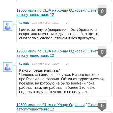
12500 миль по США на Хонда Одиссей
/
Отчёты об
0
автопутешествиях
12
SvetaN
31 января 2024, 11:01
Где-то затянуто (например, я бы убрала или
сократила моменты езды по трассе), а где-то
смотрела с удовольствием и без прокруток.
12500 миль по США на Хонда Одиссей
/
Отчёты об
0
автопутешествиях
12
SvetaN
31 января 2024, 11:00
Какого предательства?
Человек съездил и вернулся. Ничего плохого
про Россию не говорил. Обычная туристическая
поездка, на которую не было времени пока
работал там, где работал и более 1 или 2-х
недель в году и отпуска-то не получал.
12500 миль по США на Хонда Одиссей
/
Отчёты об
0
автопутешествиях
12