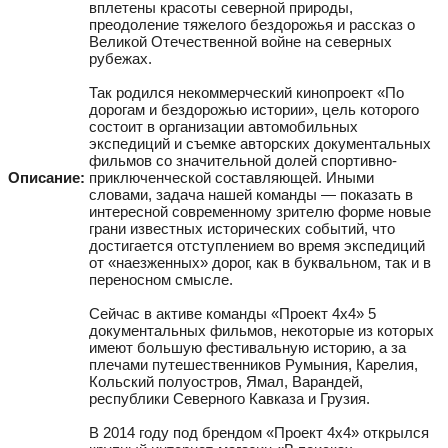
вплетены красоты северной природы,
преодоление тяжелого бездорожья и рассказ о
Великой Отечественной войне на северных
рубежах.
Так родился некоммерческий кинопроект «По
дорогам и бездорожью истории», цель которого
состоит в организации автомобильных
экспедиций и съемке авторских документальных
фильмов со значительной долей спортивно-
Описание:
приключенческой составляющей. Иными
словами, задача нашей команды — показать в
интересной современному зрителю форме новые
грани известных исторических событий, что
достигается отступлением во время экспедиций
от «наезженных» дорог, как в буквальном, так и в
переносном смысле.
Сейчас в активе команды «Проект 4х4» 5
документальных фильмов, некоторые из которых
имеют большую фестивальную историю, а за
плечами путешественников Румыния, Карелия,
Кольский полуостров, Ямал, Варандей,
республики Северного Кавказа и Грузия.
В 2014 году под брендом «Проект 4х4» открылся