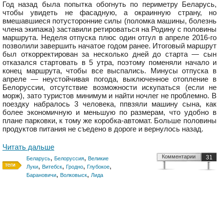
Год назад была попытка обогнуть по периметру Беларусь,
чтобы увидеть не фасадную, а окраинную страну, но
вмешавшиеся потусторонние силы (поломка машины, болезнь
члена экипажа) заставили ретироваться на Родину с половины
маршрута. Неделя отпуска плюс один отгул в апреле 2016-го
позволили завершить начатое годом ранее. Итоговый маршрут
был откорректирован за несколько дней до старта — сын
отказался стартовать в 5 утра, поэтому поменяли начало и
конец маршрута, чтобы все выспались. Минусы отпуска в
апреле — неустойчивая погода, выключенное отопление в
Белоруссии, отсутствие возможности искупаться (если не
морж), зато туристов минимум и найти ночлег не проблемно. В
поездку набралось 3 человека, ппвзяли машину сына, как
более экономичную и меньшую по размерам, что удобно в
плане парковки, к тому же коробка-автомат. Больше половины
продуктов питания не съедено в дороге и вернулось назад.
Читать дальше
,
,
Комментарии
31
Беларусь
Белоруссия
Великие
,
,
,
,
Луки
Витебск
Гродно
Глубокое
,
,
Барановичи
Волковыск
Лида