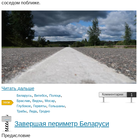
соседом поближе.
Читать дальше
,
,
,
Комментарии
1
Беларусь
Витебск
Полоцк
,
,
,
Браслав
Видзы
Мосар
,
,
,
Глубокое
Гервяты
Гольшаны
,
,
Трабы
Лида
Гродно
—
Завершая периметр Беларуси
Предисловие