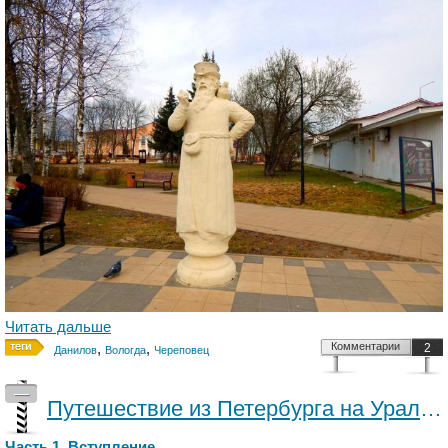
Читать дальше
,
,
Комментарии
2
Данилов
Вологда
Череповец
—
Путешествие из Петербурга на Урал. От Ленинградской до Костромской.
Часть 1. Вступление