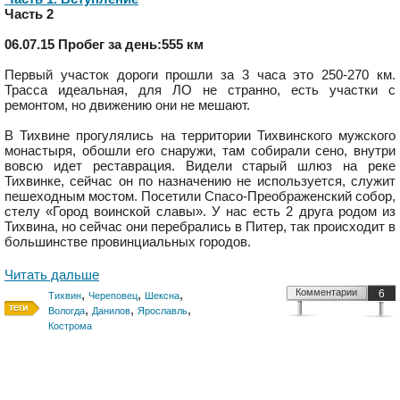
Часть 2
06.07.15 Пробег за день:555 км
Первый участок дороги прошли за 3 часа это 250-270 км.
Трасса идеальная, для ЛО не странно, есть участки с
ремонтом, но движению они не мешают.
В Тихвине прогулялись на территории Тихвинского мужского
монастыря, обошли его снаружи, там собирали сено, внутри
вовсю идет реставрация. Видели старый шлюз на реке
Тихвинке, сейчас он по назначению не используется, служит
пешеходным мостом. Посетили Спасо-Преображенский собор,
стелу «Город воинской славы». У нас есть 2 друга родом из
Тихвина, но сейчас они перебрались в Питер, так происходит в
большинстве провинциальных городов.
Читать дальше
,
,
,
Комментарии
6
Тихвин
Череповец
Шексна
,
,
,
Вологда
Данилов
Ярославль
Кострома