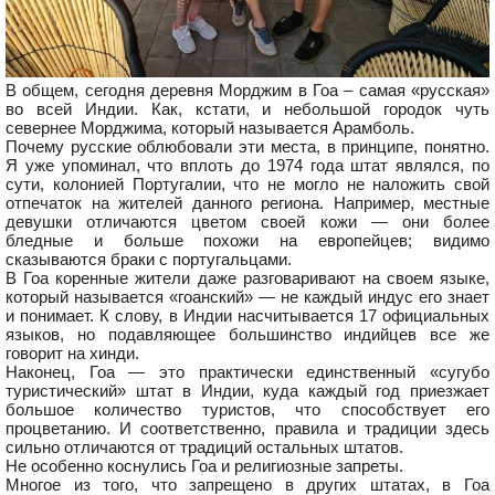
В общем, сегодня деревня Морджим в Гоа – самая «русская»
во всей Индии. Как, кстати, и небольшой городок чуть
севернее Морджима, который называется Арамболь.
Почему русские облюбовали эти места, в принципе, понятно.
Я уже упоминал, что вплоть до 1974 года штат являлся, по
сути, колонией Португалии, что не могло не наложить свой
отпечаток на жителей данного региона. Например, местные
девушки отличаются цветом своей кожи — они более
бледные и больше похожи на европейцев; видимо
сказываются браки с португальцами.
В Гоа коренные жители даже разговаривают на своем языке,
который называется «гоанский» — не каждый индус его знает
и понимает. К слову, в Индии насчитывается 17 официальных
языков, но подавляющее большинство индийцев все же
говорит на хинди.
Наконец, Гоа — это практически единственный «сугубо
туристический» штат в Индии, куда каждый год приезжает
большое количество туристов, что способствует его
процветанию. И соответственно, правила и традиции здесь
сильно отличаются от традиций остальных штатов.
Не особенно коснулись Гоа и религиозные запреты.
Многое из того, что запрещено в других штатах, в Гоа