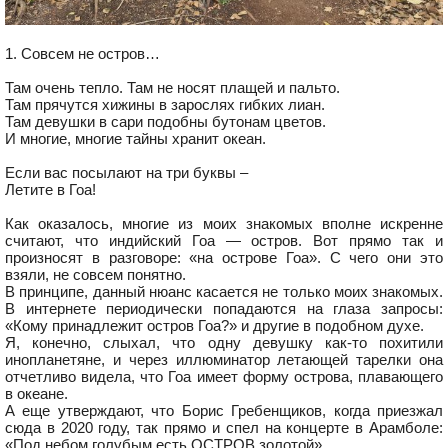
1. Совсем не остров…
Там очень тепло. Там не носят плащей и пальто.
Там прячутся хижины в зарослях гибких лиан.
Там девушки в сари подобны бутонам цветов.
И многие, многие тайны хранит океан.
Если вас посылают на три буквы –
Летите в Гоа!
Как оказалось, многие из моих знакомых вполне искренне
считают, что индийский Гоа — остров. Вот прямо так и
произносят в разговоре: «на острове Гоа». С чего они это
взяли, не совсем понятно.
В принципе, данный нюанс касается не только моих знакомых.
В интернете периодически попадаются на глаза запросы:
«Кому принадлежит остров Гоа?» и другие в подобном духе.
Я, конечно, слыхал, что одну девушку как-то похитили
инопланетяне, и через иллюминатор летающей тарелки она
отчетливо видела, что Гоа имеет форму острова, плавающего
в океане.
А еще утверждают, что Борис Гребенщиков, когда приезжал
сюда в 2020 году, так прямо и спел на концерте в Арамболе:
«Под небом голубым есть ОСТРОВ золотой».