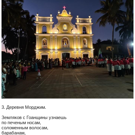
3. Деревня Морджим.
Земляков с Гоанщины узнаешь
по печеным носам,
соломенным волосам,
барабанам,