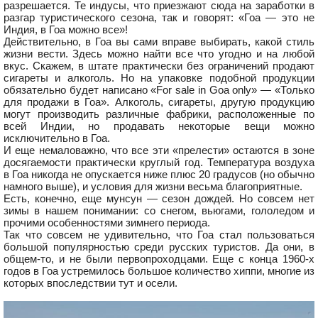
разрешается. Те индусы, что приезжают сюда на заработки в
разгар туристического сезона, так и говорят: «Гоа — это не
Индия, в Гоа можно все»!
Действительно, в Гоа вы сами вправе выбирать, какой стиль
жизни вести. Здесь можно найти все что угодно и на любой
вкус. Скажем, в штате практически без ограничений продают
сигареты и алкоголь. Но на упаковке подобной продукции
обязательно будет написано «For sale in Goa only» — «Только
для продажи в Гоа». Алкоголь, сигареты, другую продукцию
могут производить различные фабрики, расположенные по
всей Индии, но продавать некоторые вещи можно
исключительно в Гоа.
И еще немаловажно, что все эти «прелести» остаются в зоне
досягаемости практически круглый год. Температура воздуха
в Гоа никогда не опускается ниже плюс 20 градусов (но обычно
намного выше), и условия для жизни весьма благоприятные.
Есть, конечно, еще мунсун — сезон дождей. Но совсем нет
зимы в нашем понимании: со снегом, вьюгами, гололедом и
прочими особенностями зимнего периода.
Так что совсем не удивительно, что Гоа стал пользоваться
большой популярностью среди русских туристов. Да они, в
общем-то, и не были первопроходцами. Еще с конца 1960-х
годов в Гоа устремилось большое количество хиппи, многие из
которых впоследствии тут и осели.