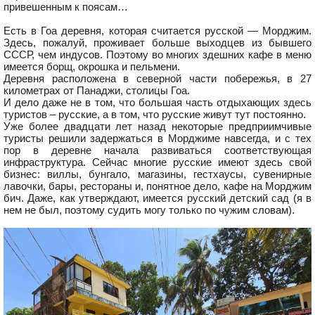
привешенным к поясам…
Есть в Гоа деревня, которая считается русской — Морджим.
Здесь, пожалуй, проживает больше выходцев из бывшего
СССР, чем индусов. Поэтому во многих здешних кафе в меню
имеется борщ, окрошка и пельмени.
Деревня расположена в северной части побережья, в 27
километрах от Панаджи, столицы Гоа.
И дело даже не в том, что большая часть отдыхающих здесь
туристов – русские, а в том, что русские живут тут постоянно.
Уже более двадцати лет назад некоторые предприимчивые
туристы решили задержаться в Морджиме навсегда, и с тех
пор в деревне начала развиваться соответствующая
инфраструктура. Сейчас многие русские имеют здесь свой
бизнес: виллы, бунгало, магазины, гестхаусы, сувенирные
лавочки, бары, рестораны и, понятное дело, кафе на Морджим
бич. Даже, как утверждают, имеется русский детский сад (я в
нем не был, поэтому судить могу только по чужим словам).