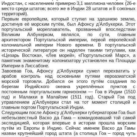
Индостан, с населением примерно 3,1 миллиона человек (26-е
место среди штатов; всего же в Индии 28 штатов и 8 союзных
территорий).
Первым европейцем, который ступил на здешнюю землю,
достигнув её морским путём, был Афонсу д’Албукерки. Этот
португальский мореплаватель, прозванный впоследствии
Великим Албукерком, являлся, по сути, главным
архитектором Португальской империи, первой европейской
колониальной империи Нового времени. В португальской
исторической литературе он наделен такими титулами, как
«Цезарь Востока», «Лев морей», «Португальский Марс», а
памятник знаменитому колонизатору установлен на Площади
Империи в Лиссабоне.
Завоевав Гоа, Афонсу д’Албукерки сумел перехватить у
арабов контроль над основными путями евроазиатской
морской торговли. Добился он этого путём создания по
берегам Индийского океана укреплённых пунктов с
постоянным португальским гарнизоном — Гоа в Индии (1510
год) и Малакки в Малайзии (1511 год). Старый Гоа под
управлением д’Албукерки стал на тот момент столицей и
главным портом Португальской Индии.
Следующим после Афонсу д’Албукерки губернатором Гоа был
небезызвестный Васко да Гама – командовавший той самой
экспедицией, которая впервые в истории прошла морским
путём из Европы в Индию. Сейчас именем Васко да Гамы
назван крупнейший город штата (а столица Гоа – город чуть