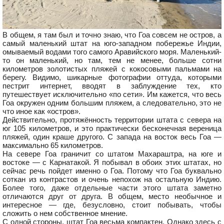
В общем, я там был и точно знаю, что Гоа совсем не остров, а
самый маленький штат на юго-западном побережье Индии,
омываемый водами того самого Аравийского моря. Маленький-
то он маленький, но там, тем не менее, больше сотни
километров золотистых пляжей с кокосовыми пальмами на
берегу. Видимо, шикарные фотографии оттуда, которыми
пестрит интернет, вводят в заблуждение тех, кто
путешествует исключительно «по сети». Им кажется, что весь
Гоа окружен одним большим пляжем, а следовательно, это не
что иное как «остров».
Действительно, протяжённость территории штата с севера на
юг 105 километров, и это практически бесконечная вереница
пляжей, один краше другого. С запада на восток весь Гоа —
максимально 65 километров.
На севере Гоа граничит со штатом Махараштра, на юге и
востоке — с Карнатакой. Я побывал в обоих этих штатах, но
сейчас речь пойдет именно о Гоа. Потому что Гоа буквально
соткан из контрастов и очень непохож на остальную Индию.
Более того, даже отдельные части этого штата заметно
отличаются друг от друга. В общем, место необычное и
интересное — где, безусловно, стоит побывать, чтобы
сложить о нем собственное мнение.
С одной стороны, штат Гоа весьма компактен. Однако здесь с