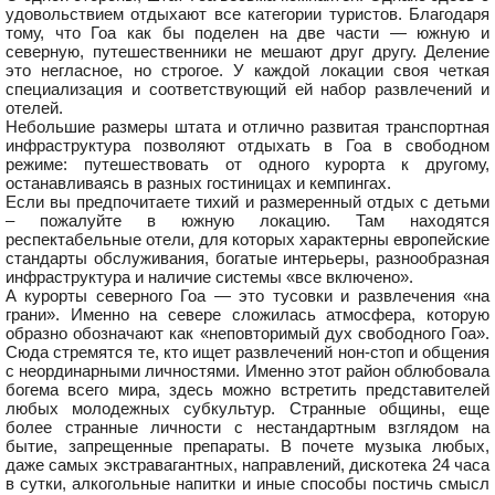
удовольствием отдыхают все категории туристов. Благодаря
тому, что Гоа как бы поделен на две части — южную и
северную, путешественники не мешают друг другу. Деление
это негласное, но строгое. У каждой локации своя четкая
специализация и соответствующий ей набор развлечений и
отелей.
Небольшие размеры штата и отлично развитая транспортная
инфраструктура позволяют отдыхать в Гоа в свободном
режиме: путешествовать от одного курорта к другому,
останавливаясь в разных гостиницах и кемпингах.
Если вы предпочитаете тихий и размеренный отдых с детьми
– пожалуйте в южную локацию. Там находятся
респектабельные отели, для которых характерны европейские
стандарты обслуживания, богатые интерьеры, разнообразная
инфраструктура и наличие системы «все включено».
А курорты северного Гоа — это тусовки и развлечения «на
грани». Именно на севере сложилась атмосфера, которую
образно обозначают как «неповторимый дух свободного Гоа».
Сюда стремятся те, кто ищет развлечений нон-стоп и общения
с неординарными личностями. Именно этот район облюбовала
богема всего мира, здесь можно встретить представителей
любых молодежных субкультур. Странные общины, еще
более странные личности с нестандартным взглядом на
бытие, запрещенные препараты. В почете музыка любых,
даже самых экстравагантных, направлений, дискотека 24 часа
в сутки, алкогольные напитки и иные способы постичь смысл