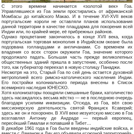
С этого времени начинается «золотой век» Гоа.
Управлявшиеся из Гоа земли простирались от африканской
Момбасы до китайского Макао. И в течение XVI-XVII веков
португальские короли не оставляли планов использования
данной территории в качестве плацдарма для покорения всей
Индии или, по крайней мере, её прибрежных районов.
Однако процветание закончилось в конце XVII века, когда
португальская торговая монополия в Индийском океане была
подорвана голландцами и англичанами. Со временем их
владения со всех сторон окружили Гоа, значение которого
продолжало падать. Большая часть прежде великолепных
общественных зданий пришла в запустение, особенно после
того, как губернатор переехал в новую столицу Панаджи.
Несмотря на это, Старый Гоа по сей день остается духовной
метрополией всего римско-католического населения Индии.
Его постройки колониального периода внесены в Список
всемирного наследия ЮНЕСКО.
Хотя колонизаторы поощряли смешанные браки, католичество
здесь насаждалось весьма жёстко — не в последнюю очередь
благодаря усилиям инквизиции. Отсюда, из Гоа, вёл свою
миссионерскую деятельность святой Франциск Ксаверий;
здесь же он и похоронен. В XVII веке иезуитскую миссию в Гоа
возглавлял Антониу де Андраде — первый европеец,
пересёкший Гималаи и попавший в Тибет…
В декабре 1961 года в Гоа были введены индийские войска, и
вместе с Даманом и Диу его объявили «союзной территорией».