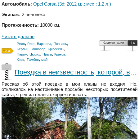
Автомобиль:
Opel Corsa (3d; 2012 г.в.; мех.; 1,2 л.)
Экипаж:
2 человека.
Протяженность:
10000 км.
Читать дальше
,
,
,
,
Комментарии
14
Ржев
Рига
Варшава
Познань
,
,
,
Берлин
Ганновер
Брюссель
,
,
,
,
Париж
Цюрих
Прага
Краков
,
,
Киев
Тамбов
май
—
Поездка в неизвестность, которой, возможно, и не было.
Рассказ об этой поездке в мои планы не входил. Но,
откликаясь на настойчивые просьбы некоторых посетителей
сайта, я решил планы скорректировать.