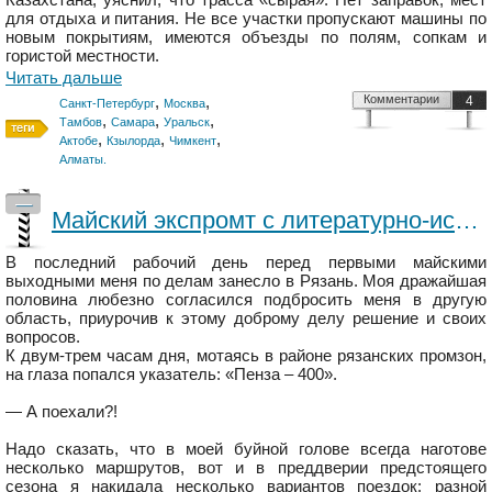
для отдыха и питания. Не все участки пропускают машины по
новым покрытиям, имеются объезды по полям, сопкам и
гористой местности.
Читать дальше
,
,
Комментарии
4
Санкт-Петербург
Москва
,
,
,
Тамбов
Самара
Уральск
,
,
,
Актобе
Кзылорда
Чимкент
Алматы.
—
Майский экспромт с литературно-историческим акцентом: Рязань – Тамбов – Тарханы – Саранск – Большое Болдино – Арзамас
В последний рабочий день перед первыми майскими
выходными меня по делам занесло в Рязань. Моя дражайшая
половина любезно согласился подбросить меня в другую
область, приурочив к этому доброму делу решение и своих
вопросов.
К двум-трем часам дня, мотаясь в районе рязанских промзон,
на глаза попался указатель: «Пенза – 400».
— А поехали?!
Надо сказать, что в моей буйной голове всегда наготове
несколько маршрутов, вот и в преддверии предстоящего
сезона я накидала несколько вариантов поездок: разной