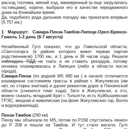
расход топлива, мягкий ход, маневренный (а еще загрузились
гостинцами), короче, выбрали его в качестве передвижного
дома на ближайшее время.
Да, подобного рода дальнюю поездку мы прокатали впервые
(5 757 км.)
1 Маршрут: Самара-Пенза-Тамбов-Липецк-Орел-Брянск-
Гомель 1-2 день (6-7 августа)
Незабвенный Гугл показал, что до Гомельской области,
г.Светлогорск (в районе которого живет первая партия
родственников) 1700 км., и 1 день и 36 часов ходу. Решили
соблюдать ПДД
не гнать и не ставить рекордов, потому
ночевка планировалась в Липецке (либо в области после
города).
Самара-Пенза
(по родной М5 480 км ) в начале отличается
кошмарным состоянием трассы в районе г. Жигулевска (ям
нет, но стирка знатная) и далее ремонтом дорог в Пензенской
области (снизился темп хода). Зато в Жигулевске, а это,
можно сказать, младший брат г. Тольятти, есть Куйбышевская
ГРЭС, мощная и живописная (на фоне Жигулевских гор, Волги
и водохранилища).
Пенза-Тамбов
(290 км)
Пензу мы объехали по М5, потом по Р158 спустились «вниз»
до Р 208 и пошли на Тамбов. И тут стало весело. Гугл