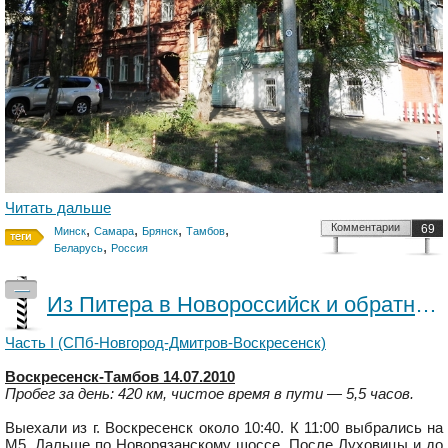
Читать дальше
,
,
,
,
Комментарии
69
Минск
Самара
Брянск
Тамбов
,
Беларусь
Россия
—
Из Питера в Новороссийск и обратно разными путями (июль 2010) - Часть II Московская обл. - Волгоград
Часть I (СПб-Новгород-Дмитров-Воскресенск)
Воскресенск-Тамбов 14.07.2010
Пробег за день: 420 км, чистое время в пути — 5,5 часов.
Выехали из г. Воскресенск около 10:40. К 11:00 выбрались на
М5. Дальше по Новорязанскому шоссе. После Луховицы и до