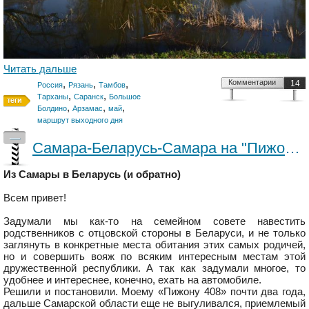
Читать дальше
,
,
,
Комментарии
14
Россия
Рязань
Тамбов
,
,
Тарханы
Саранск
Большое
,
,
,
Болдино
Арзамас
май
маршрут выходного дня
—
Самара-Беларусь-Самара на "Пижоне" 408
Из Самары в Беларусь (и обратно)
Всем привет!
Задумали мы как-то на семейном совете навестить
родственников с отцовской стороны в Беларуси, и не только
заглянуть в конкретные места обитания этих самых родичей,
но и совершить вояж по всяким интересным местам этой
дружественной республики. А так как задумали многое, то
удобнее и интереснее, конечно, ехать на автомобиле.
Решили и постановили. Моему «Пижону 408» почти два года,
дальше Самарской области еще не выгуливался, приемлемый