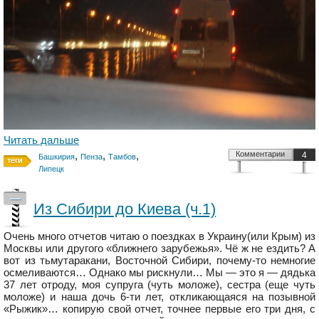
Читать дальше
,
,
,
Комментарии
4
Башкирия
Пенза
Тамбов
Липецк
—
Из Сибири до Киева (ч.1)
Очень много отчетов читаю о поездках в Украину(или Крым) из
Москвы или другого «ближнего зарубежья». Чё ж не ездить? А
вот из тьмутаракани, Восточной Сибири, почему-то немногие
осмеливаются… Однако мы рискнули… Мы — это я — дядька
37 лет отроду, моя супруга (чуть моложе), сестра (еще чуть
моложе) и наша дочь 6-ти лет, откликающаяся на позывной
«Рыжик»… копирую свой отчет, точнее первые его три дня, с