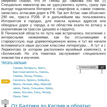
уверенно сказал, что от Пензы до Тамбова 590 км. (!)
Специально навигатор мы не удосужились купить, сразу при
выезде подключили Интернет в смартфоне и, самое главное,
запаслись атласами дорог в РФ. Так вот Атлас нам объяснил:
290 км., трасса Р208. И в дальнейшем мы пользовались
Интернетом в городах, для поиска нужных адресов или
обводных дорог у города, а по областям ехали по атласу и
указиловкам на трассах (дешево и сердито).
В Пензенской области по пути нам встречались поселения с
интересными названиями, как бы отсылающими в
старорусскую, еще дореволюционную жизнь и тут же начали
вспоминаться наши русские классики литературы… А тут и г.
Лермонтово (в котором расположен музейный комплекс), и
г.Белинский. Но эта тематика заслуживает специального
знакомства и изучения.
Читать дальше
,
,
,
Комментарии
12
Самара
Беларусь
Брест
,
,
Брестская крепость
Гомель
,
,
,
Тамбов
Пенза
Рязань
,
,
,
Смоленск
Брянск
Бобруйск
,
,
,
Минск
Несвиж
Мир
Мирский
,
,
,
,
замок
Раков
Гольшаны
Крево
,
,
,
,
замки
Коссово
Елец
Липецк
,
Орша
Орел
—
От Балтики до Каспия и обратно.