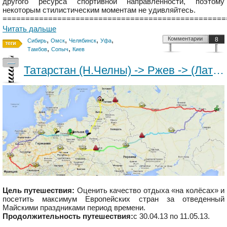
другого ресурса спортивной направленности, поэтому
некоторым стилистическим моментам не удивляйтесь.
=================================================
Читать дальше
,
,
,
,
Комментарии
8
Сибирь
Омск
Челябинск
Уфа
,
,
Тамбов
Сопыч
Киев
—
Татарстан (Н.Челны) -> Ржев -> (Латвия-Польша-Германия-Франция-Швейцария-Чехия-Польша-Украина) -> Тамбов -> Татарстан (Н.Челны)
Цель путешествия:
Оценить качество отдыха «на колёсах» и
посетить максимум Европейских стран за отведенный
Майскими праздниками период времени.
Продолжительность путешествия:
с 30.04.13 по 11.05.13.