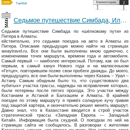
Комментарии
2
Тамбов
—
Седьмое путешествие Симбада, Или одиночый пролёт из Питера в Алматы по Великому шелковому пути на Пежо206 седан
Седьмое путешествие Симбада по «шёлковому пути» из
Питера в Алматы.
ействительно, это седьмая поездка на авто в Алматы из
Питера. Описание предыдущих можно найти на страницах
awaytravel.ru. Все они были выполнены мною одиночно, с
изменениями точек маршрута, времени года и автомобиля.
Самый первый — наиболее интересный. Потому, как он был
первым, в самый канун Нового года и на малюсеньком
«Гетце», повторившем позже свои пробеги дважды. До моего,
предыдущего, все они были выполнены через Казань – Урал –
Астану. Самым обидным было то, что существовало два
«убитых» участка трассы, надежды на исправление которых,
были потеряны после пятого прохода. Это участки между
Костанаем и Астаной и Балхашем и Алматы. В крайней
поездке по этому маршруту я привёз солидную кучу гравия
под защитой картера, и окончательно решил менять маршрут.
Давно знал, что в Казахстане вводится в строй участок
стратегической трассы «Западная Европа — Западный
Китай». Информация была скудной. О поездках по ней на
страницах сайта не сообщалось. В разговорах с жителями
Казахстана, уяснил, что трасса «сырая». Нет заправок, мест