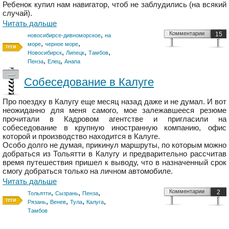
Ребенок купил нам навигатор, чтоб не заблудились (на всякий
случай).
Читать дальше
,
Комментарии
15
новосибирсе-дивноморское
на
,
,
море
черное море
,
,
,
Новосибирск
Липецк
Тамбов
,
,
Пенза
Елец
Анапа
—
Собеседование в Калуге
Про поездку в Калугу еще месяц назад даже и не думал. И вот
неожиданно для меня самого, мое залежавшееся резюме
прочитали в Кадровом агентстве и пригласили на
собеседование в крупную иностранную компанию, офис
которой и производство находится в Калуге.
Особо долго не думая, прикинул маршруты, по которым можно
добраться из Тольятти в Калугу и предварительно рассчитав
время путешествия пришел к выводу, что в назначенный срок
смогу добраться только на личном автомобиле.
Читать дальше
,
,
,
Комментарии
2
Тольятти
Сызрань
Пенза
,
,
,
,
Рязань
Венев
Тула
Калуга
Тамбов