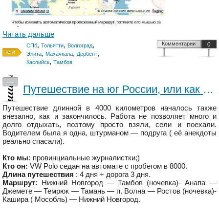
Читать дальше
,
,
,
Комментарии
0
СПб
Тольятти
Волгоград
,
,
,
Элита
Махачкала
Дербент
,
Каспийск
Тамбов
—
Путешествие на юг России, или как меня краснодарские гаишники прав лишали)))
Путешествие длинной в 4000 километров началось также
внезапно, как и закончилось. Работа не позволяет много и
долго отдыхать, поэтому просто взяли, сели и поехали.
Водителем была я одна, штурманом — подруга ( её анекдоты
реально спасали).
Кто мы:
провинциальные журналистки;)
Кто он:
VW Polo седан на автомате с пробегом в 8000.
Длина путешествия
: 4 дня + дорога 3 дня.
Маршрут:
Нижний Новгород — Тамбов (ночевка)- Анапа —
Джемете — Темрюк — Тамань — п. Волна — Ростов (ночевка)-
Кашира ( Мособль) — Нижний Новгород.