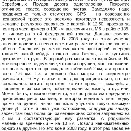
Серебряных Прудов дорога однополосная. Покрытие
отличное, трасса совершенно пустая. Замедляло наше
продвижение только отсутствие GPS – на совершенно
незнакомой трассе это вселяло некоторую нервозность и
желание регулярно сверяться с картой. К 12:50, проехав за
полтора часа примерно 130 км, выскочили на М6 в районе 185-
го километра этой федеральной трассы. Дальше скучная
дорога среднего качества. В 2008 году на этом участке
активно ловили на несоответствии разметки и знаков запрета
обгона. Сплошная разметка сменяется пунктирной, впереди
тащится какой-нибудь трактор или Газель, а в кустиках
притаился патруль. В первый раз меня на этом поймали. На
мое искреннее недоумение, что же я нарушил, мне напомнили,
что знак запрета сопровождался табличкой 2 км, а я проехал
всего 1.6 км. Т.е. я должен был метры на спидометре
вычислять! =\ Ну, взятки я не даю принципиально, на все
соглашался: хотите протокол, хотите права – пожалуйста.
Посидел в их машине, побеседовали за жизнь, отпустили.
Может быть, помогло еще и то, что по радио им передали о
приближающейся машине, в которой водитель пьет водку
прямо за рулем. Было бы жаль упускать такую лакомую
добычу! Потом я был уже осторожнее, следующую засаду
засек: там был большой, заметный знак «обгон запрещен» на
2 км и соответствующая ему разметка. А рядышком
маленький временный – на 10 км. Ловили невнимательных
одного за другим. Но это все в 2008 году, в этот раз засад не