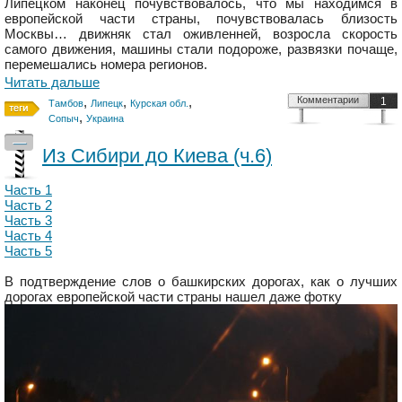
Липецком наконец почувствовалось, что мы находимся в
европейской части страны, почувствовалась близость
Москвы… движняк стал оживленней, возросла скорость
самого движения, машины стали подороже, развязки почаще,
перемешались номера регионов.
Читать дальше
,
,
,
Комментарии
1
Тамбов
Липецк
Курская обл.
,
Сопыч
Украина
—
Из Сибири до Киева (ч.6)
Часть 1
Часть 2
Часть 3
Часть 4
Часть 5
В подтверждение слов о башкирских дорогах, как о лучших
дорогах европейской части страны нашел даже фотку