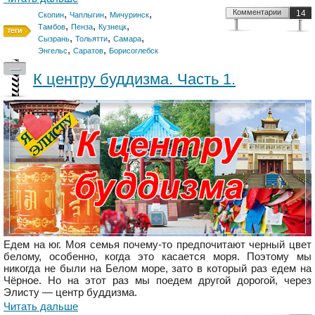
,
,
,
Комментарии
14
Скопин
Чаплыгин
Мичуринск
,
,
,
Тамбов
Пенза
Кузнецк
,
,
,
Сызрань
Тольятти
Самара
,
,
Энгельс
Саратов
Борисоглебск
—
К центру буддизма. Часть 1.
Едем на юг. Моя семья почему-то предпочитают черный цвет
белому, особенно, когда это касается моря. Поэтому мы
никогда не были на Белом море, зато в который раз едем на
Чёрное. Но на этот раз мы поедем другой дорогой, через
Элисту — центр буддизма.
Читать дальше