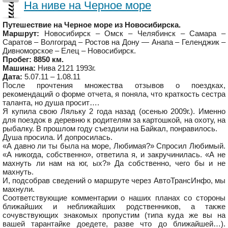
На ниве на Черное море
Путешествие на Черное море из Новосибирска.
Маршрут:
Новосибирск – Омск – Челябинск – Самара –
Саратов – Волгоград – Ростов на Дону — Анапа – Геленджик –
Дивноморское – Елец – Новосибирск.
Пробег: 8850 км.
Машина:
Нива 2121 1993г.
Дата:
5.07.11 – 1.08.11
После прочтения множества отзывов о поездках,
рекомендаций о форме отчета, я поняла, что краткость сестра
таланта, но душа просит….
Я купила свою Ляльку 2 года назад (осенью 2009г.). Именно
для поездок в деревню к родителям за картошкой, на охоту, на
рыбалку. В прошлом году съездили на Байкал, понравилось.
Душа просила. И допросилась.
«А давно ли ты была на море, Любимая?» Спросил Любимый.
«А никогда, собственно», ответила я, и закручинилась. «А не
махнуть ли нам на юг, ых?» Да собственно, чего бы и не
махнуть.
И, подсобрав сведений о маршруте через АвтоТрансИнфо, мы
махнули.
Соответствующие комментарии о наших планах со стороны
ближайших и неближайших родственников, а также
сочувствующих знакомых пропустим (типа куда же вы на
вашей тарантайке доедете, разве что до ближайшей…).