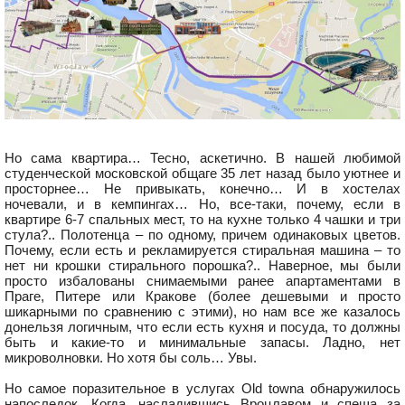
Но сама квартира… Тесно, аскетично. В нашей любимой
студенческой московской общаге 35 лет назад было уютнее и
просторнее… Не привыкать, конечно… И в хостелах
ночевали, и в кемпингах… Но, все-таки, почему, если в
квартире 6-7 спальных мест, то на кухне только 4 чашки и три
стула?.. Полотенца – по одному, причем одинаковых цветов.
Почему, если есть и рекламируется стиральная машина – то
нет ни крошки стирального порошка?.. Наверное, мы были
просто избалованы снимаемыми ранее апартаментами в
Праге, Питере или Кракове (более дешевыми и просто
шикарными по сравнению с этими), но нам все же казалось
донельзя логичным, что если есть кухня и посуда, то должны
быть и какие-то и минимальные запасы. Ладно, нет
микроволновки. Но хотя бы соль… Увы.
Но самое поразительное в услугах Оld townа обнаружилось
напоследок. Когда, насладившись Вроцлавом и спеша за