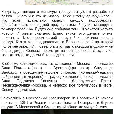
Когда едут пятеро и минимум трое участвуют в разработке
вояжа – иного и быть не могло. Плюс к тому обнаружилось,
что если тщательно, смакуя каждую подробность,
прорабатывать очередной предполагаемый пункт маршрута,
то «перегораешь». Будто уже побывал там – и хочется чего-то
нового. И опять сначала. Благо зимой это делать очень
приятно… Плюс перед самой поездкой коррективы внесла
погода. Кто ж мог предположить в Европе плюс 4 во второй
половине апреля?.. Повезло в этот раз с погодой в одном – не
было дождя. Совсем, несмотря на все прогнозы. Дождь лил
только тогда, когда мы были под крышей!
В общем, как сложилось, так сложилось. Москва — польские
Бяла Подляска(ночь) — Вроцлав(три ночи)- Свидница,
Валбжих (посещение)-чешские Либерец (ночевка)-Чешский
рай(ночевка в деревне) – Градец Кралове(ночевка)- польская
Бяла Подляска (ночевка) – беларусские Брест-
Несвиж(ночевка)-Москва. И неплохо все получилось в итоге.
Спешу поделиться.
Съехались в московский Красногорск из Воронежа (выехали
при плюс 18! ) и Рязани – и стартовали 17 апреля в 6 утра
оттуда. В Московской и Смоленской областях минус 2, снег.