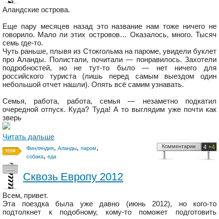
Аландские острова.
Еще пару месяцев назад это название нам тоже ничего не
говорило. Мало ли этих островов… Оказалось, много. Тысяч
семь где-то.
Чуть раньше, плывя из Стокгольма на пароме, увидели буклет
про Аланды. Полистали, почитали — понравилось. Захотели
подробностей, но не тут-то было — нет ничего для
российского туриста (лишь перед самым выездом один
небольшой отчет нашли). Опять всё самим узнавать.
Семья, работа, работа, семья — незаметно подкатил
очередной отпуск. Куда? Туда! А то выглядим уже почти как
зверь
Читать дальше
,
,
,
Комментарии
4
+4
Финляндия
Аланды
паром
,
собака
еда
—
Сквозь Европу 2012
Всем, привет.
Эта поездка была уже давно (июнь 2012), но кого-то
подтолкнет к подобному, кому-то поможет подготовить