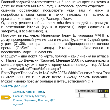
Главной задачей автопутешествия была не конкретная точка и
даже не конкретный маршрут))). Хотелось просто отдохнуть –
сменить обстановку, посмотреть «как там у них» и
попробовать свои силы в таких выездах (в частности,
проживание в кемпингах). Разведка боем.
Одно внутреннее требование: чтобы без очередей на границах
и пожелания: Италия (кухня и красоты), море (купаться и
загорать), и всё-всё-всё)))).
Поэтому, выезд через Ивангород-Нарву. Ближайший МАПП к
дому, проверенный уже не раз и не два. Туда — в будний день
утром (31.05), возврат в заранее забронированное ночное
время (GoSwift в помощь). Италия – обязательна к
посещению, море – к купанию.
Маршрут – два локтя по карте, прямой – как линейка на атласе
от Нарвы до Венеции (Каорле). Меньше 2500 по километрам и
меньше двух суток в одну сторону сказал калькулятор ATI.su
(http://www.ati.su/Trace/default.aspx?
EntityType=Trace&City1=1&City5=2897&WithinCountry=false&Fast
В итоге 6600 км и 17 дней всего. Никому верить нельзя!!!..
Может именно потому больше и путешествовали? ;)))
Читать дальше
,
,
,
Комментарии
19
+19
Эстония
Латвия
Литва
,
,
,
Польша
Чехия
Австрия
,
,
,
Италия
Хорватия
Венгрия
ДТП
и домой