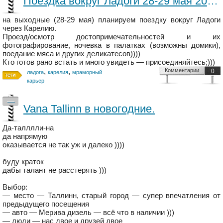
Поездка вокруг Ладоги 28-29 мая 2011.
на выходные (28-29 мая) планируем поездку вокруг Ладоги
через Карелию.
Проезд/осмотр достопримечательностей и их
фотографирование, ночевка в палатках (возможны домики),
поедание мяса и других деликатесов))))
Кто готов рано встать и много увидеть — присоединяйтесь;)))
,
,
Комментарии
0
ладога
карелия
мраморный
карьер
—
Vana Tallinn в новогодние.
Да-талллли-на
да напрямую
оказывается не так уж и далеко ))))
буду краток
дабы талант не расстерять )))
Выбор:
— место — Таллинн, старый город — супер впечатления от
предыдущего посещения
— авто — Мерива дизель — всё что в наличии )))
— люди — нас двое и друзей двое