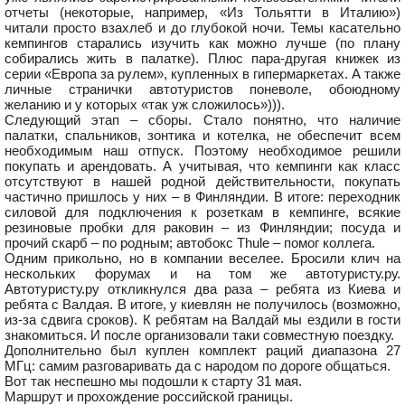
отчеты (некоторые, например, «Из Тольятти в Италию»)
читали просто взахлеб и до глубокой ночи. Темы касательно
кемпингов старались изучить как можно лучше (по плану
собирались жить в палатке). Плюс пара-другая книжек из
серии «Европа за рулем», купленных в гипермаркетах. А также
личные странички автотуристов поневоле, обоюдному
желанию и у которых «так уж сложилось»))).
Следующий этап – сборы. Стало понятно, что наличие
палатки, спальников, зонтика и котелка, не обеспечит всем
необходимым наш отпуск. Поэтому необходимое решили
покупать и арендовать. А учитывая, что кемпинги как класс
отсутствуют в нашей родной действительности, покупать
частично пришлось у них – в Финляндии. В итоге: переходник
силовой для подключения к розеткам в кемпинге, всякие
резиновые пробки для раковин – из Финляндии; посуда и
прочий скарб – по родным; автобокс Thule – помог коллега.
Одним прикольно, но в компании веселее. Бросили клич на
нескольких форумах и на том же автотуристу.ру.
Автотуристу.ру откликнулся два раза – ребята из Киева и
ребята с Валдая. В итоге, у киевлян не получилось (возможно,
из-за сдвига сроков). К ребятам на Валдай мы ездили в гости
знакомиться. И после организовали таки совместную поездку.
Дополнительно был куплен комплект раций диапазона 27
МГц: самим разговаривать да с народом по дороге общаться.
Вот так неспешно мы подошли к старту 31 мая.
Маршрут и прохождение российской границы.