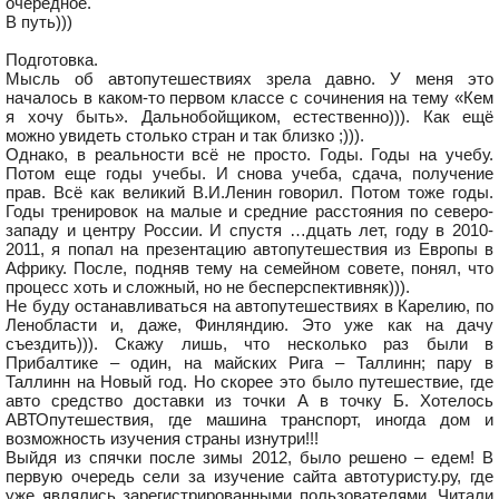
очередное.
В путь)))
Подготовка.
Мысль об автопутешествиях зрела давно. У меня это
началось в каком-то первом классе с сочинения на тему «Кем
я хочу быть». Дальнобойщиком, естественно))). Как ещё
можно увидеть столько стран и так близко ;))).
Однако, в реальности всё не просто. Годы. Годы на учебу.
Потом еще годы учебы. И снова учеба, сдача, получение
прав. Всё как великий В.И.Ленин говорил. Потом тоже годы.
Годы тренировок на малые и средние расстояния по северо-
западу и центру России. И спустя …дцать лет, году в 2010-
2011, я попал на презентацию автопутешествия из Европы в
Африку. После, подняв тему на семейном совете, понял, что
процесс хоть и сложный, но не бесперспективняк))).
Не буду останавливаться на автопутешествиях в Карелию, по
Ленобласти и, даже, Финляндию. Это уже как на дачу
съездить))). Скажу лишь, что несколько раз были в
Прибалтике – один, на майских Рига – Таллинн; пару в
Таллинн на Новый год. Но скорее это было путешествие, где
авто средство доставки из точки А в точку Б. Хотелось
АВТОпутешествия, где машина транспорт, иногда дом и
возможность изучения страны изнутри!!!
Выйдя из спячки после зимы 2012, было решено – едем! В
первую очередь сели за изучение сайта автотуристу.ру, где
уже являлись зарегистрированными пользователями. Читали