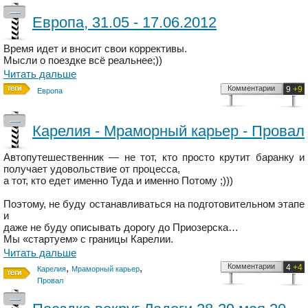
—
Европа, 31.05 - 17.06.2012
Время идет и вносит свои коррективы.
Мысли о поездке всё реальнее;))
Читать дальше
Комментарии
9
+9
Европа
—
Карелия - Мраморный карьер - Провал
Автопутешественник — не тот, кто просто крутит баранку и
получает удовольствие от процесса,
а тот, кто едет именно Туда и именно Потому ;)))
Поэтому, не буду останавливаться на подготовительном этапе
и
даже не буду описывать дорогу до Приозерска…
Мы «стартуем» с границы Карелии.
Читать дальше
,
,
Комментарии
4
+4
Карелия
Мраморный карьер
Провал
—