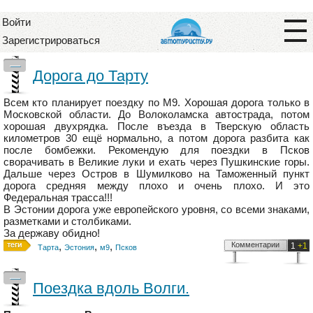
Войти
Зарегистрироваться
—
Дорога до Тарту
Всем кто планирует поездку по М9. Хорошая дорога только в
Московской области. До Волоколамска автострада, потом
хорошая двухрядка. После въезда в Тверскую область
километров 30 ещё нормально, а потом дорога разбита как
после бомбежки. Рекомендую для поездки в Псков
сворачивать в Великие луки и ехать через Пушкинские горы.
Дальше через Остров в Шумилково на Таможенный пункт
дорога средняя между плохо и очень плохо. И это
Федеральная трасса!!!
В Эстонии дорога уже европейского уровня, со всеми знаками,
разметками и столбиками.
За державу обидно!
,
,
,
Комментарии
1
+1
Тарта
Эстония
м9
Псков
—
Поездка вдоль Волги.