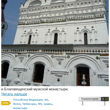
и Благовещенский мужской монастыри.
Читать дальше
,
,
Комментарии
2
+2
Российская Федерация
м6
,
,
,
,
Волга
Чебоксары
М4
храмы
монастыри