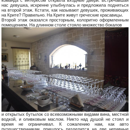
команда с интересом открыла входные двери. Встречавшая
нас девушка, искренне улыбнулась и предложила подняться
на второй этаж. Кстати, как называют девушек, проживающих
на Крите? Правильно. На Крите живут греческие красавицы.
Второй этаж оказался просторным, колоритно оформленным
помещением. На длинном столе стояло множество бокалов
и открытых бутылок со всевозможными видами вина, местной
водкой, и оливковым маслом. Никто над душой не стоял и
время не ограничивал. К сожалению нам, как авто
путешественникам, пришлось разделится на две неравные