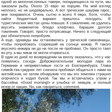
одной из многочисленных таверн, попадающихся по пути, мы
заказали рыбу. Около 15 евро за порцию. На мой взгляд
неплохо, но не шедеврально. А вот греческая шаурма гирос,
мне понравился. Очень сытно и всего 4 евро. Хотя, чтобы
найти бюджетный вариант пришлось походить. В
туристических местах цены повыше. К сожалению, не удалось
вкусить знаменитое блюдо клефтико, барашек долгого
томления. Говорят, просто потрясающе. Ничего в следующий
раз обязательно попробуем.
А еще, однажды мы остановились у греческой смоковницы,
чтобы попробовать созревший на солнце инжир. Я такого
вкусного инжира ни до ни после не пробовал. Он просто таял
во рту, а мы никак не могли оторваться.
В один из дней по возвращении на виллу оказалось, что у нас
появились соседи. Доброжелательная молодая пара из
Германии и неприветливые гости из Екатеринбурга. Глава
семейства средних лет сначала пробовал общаться с нами на
английском, но затем обнаружив что мы его земляки страшно
огорчился и ходил букой. Так мы и встречались утром у
бассейна: «Good morning!» и улыбка от немцев, и полный
игнор от наших. No, как говориться, comment.