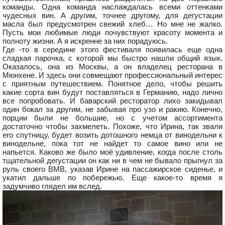
команды. Одна команда наслаждалась всеми оттенками
чудесных вин. А другим, точнее другому, для дегустации
масла был предусмотрен свежий хлеб… Но мне не жалко.
Пусть мои любимые люди почувствуют красоту момента и
полноту жизни. А я искренне за них порадуюсь.
Где -то в середине этого фестиваля появилась еще одна
сладкая парочка, с которой мы быстро нашли общий язык.
Оказалось, она из Москвы, а он владелец ресторана в
Мюнхене. И здесь они совмещают профессиональный интерес
с приятным путешествием. Понятное дело, чтобы решить
какие сорта вин будут поставляться в Германию, надо лично
все попробовать. И баварский ресторатор лихо закидывал
один бокал за другим, не забывая про узо и ракию. Конечно,
порции были не большие, но с учетом ассортимента
достаточно чтобы захмелеть. Похоже, что Ирина, так звали
его спутницу, будет возить дотошного немца от винодельни к
винодельне, пока тот не найдет то самое вино или не
напьется. Каково же было моё удивление, когда после столь
тщательной дегустации он как ни в чем не бывало прыгнул за
руль своего ВМВ, указав Ирине на пассажирское сиденье, и
укатил дальше по побережью. Еще какое-то время я
задумчиво глядел им вслед.