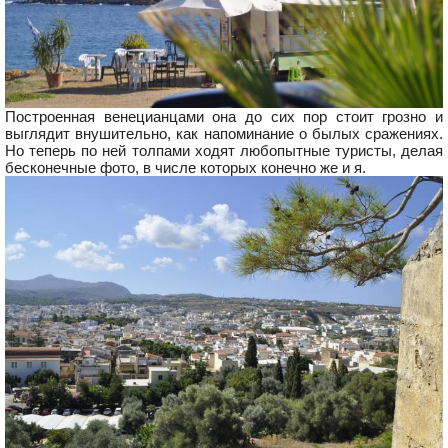
Построенная венецианцами она до сих пор стоит грозно и
выглядит внушительно, как напоминание о былых сражениях.
Но теперь по ней толпами ходят любопытные туристы, делая
бесконечные фото, в числе которых конечно же и я.