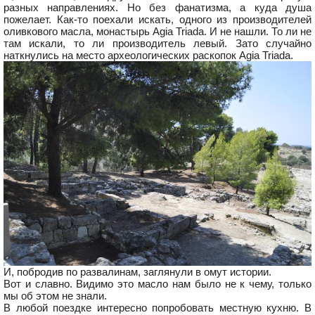
разных направлениях. Но без фанатизма, а куда душа
пожелает. Как-то поехали искать, одного из производителей
оливкового масла, монастырь Agia Triada. И не нашли. То ли не
там искали, то ли производитель левый. Зато случайно
наткнулись на место археологических раскопок Agia Triada.
И, побродив по развалинам, заглянули в омут истории.
Вот и славно. Видимо это масло нам было не к чему, только
мы об этом не знали.
В любой поездке интересно попробовать местную кухню. В