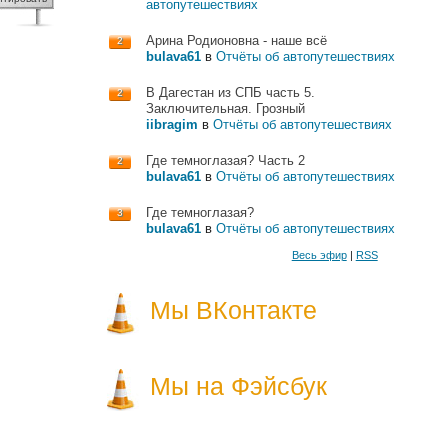
автопутешествиях
Арина Родионовна - наше всё
2
bulava61
в
Отчёты об автопутешествиях
В Дагестан из СПБ часть 5.
2
Заключительная. Грозный
iibragim
в
Отчёты об автопутешествиях
Где темноглазая? Часть 2
2
bulava61
в
Отчёты об автопутешествиях
Где темноглазая?
3
bulava61
в
Отчёты об автопутешествиях
Весь эфир
|
RSS
Мы ВКонтакте
Мы на Фэйсбук