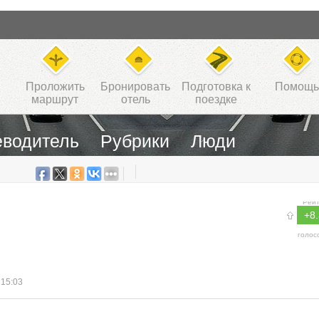
Проложить
Бронировать
Подготовка к
Помощь
маршрут
отель
поездке
еводитель
Рубрики
Люди
Рейт
+8
голос
 15:03