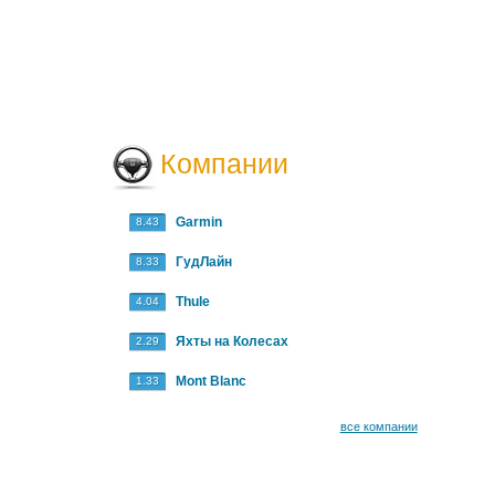
Компании
Garmin
8.43
ГудЛайн
8.33
Thule
4.04
Яхты на Колесах
2.29
Mont Blanc
1.33
все компании