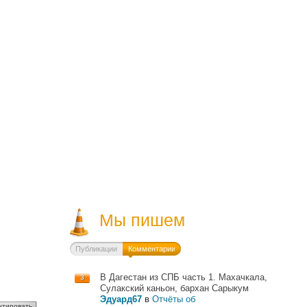
Мы пишем
Публикации
Комментарии
В Дагестан из СПБ часть 1. Махачкала,
3
Сулакский каньон, бархан Сарыкум
Эдуард67
в
Отчёты об
нтировать