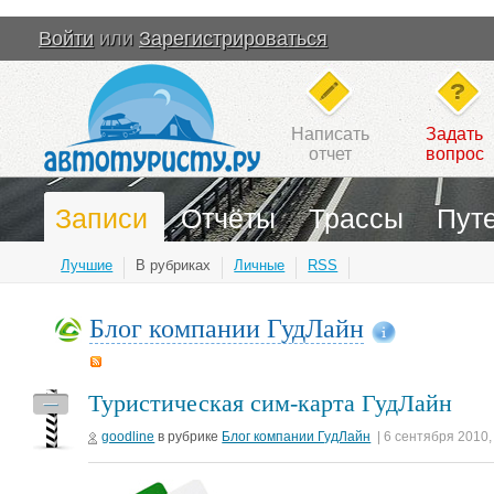
Войти
или
Зарегистрироваться
Написать
Задать
отчет
вопрос
Записи
Отчёты
Трассы
Пут
Лучшие
В рубриках
Личные
RSS
Блог компании ГудЛайн
Туристическая сим-карта ГудЛайн
—
goodline
в рубрике
Блог компании ГудЛайн
| 6 сентября 2010,