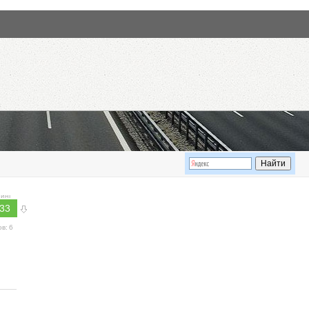
инг
.33
ов:
6