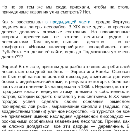
Но не за тем же мы сюда приехали, чтобы на столь
причудливые названия улиц смотреть? Нет.
Как я рассказывал
в предыдущей части
, городок Фортуна
родился как лагерь лесорубов. В XIX веке здесь на красном
дереве делались огромные состояния. Но новоявленные
«короли древесины» не хотели селиться рядом с
лесопилками. Там шумно, пыльно… денежно — но не
комфортно. «Новым калифорнийцам» понадобилась своя
Рублёвка. Но где же её найти, ведь до Подмосковья уж очень
далеко???
Эврика! В смысле, приютом для разбогатевших истребителей
лесов стал соседний посёлок — Эврика или Eureka. Основан
он был ещё на волне золотой лихорадки, отметился долгими
боями с индейцами-вийотами, в результате которых большая
часть этого племени была вырезана в 1860 г. Недавно, кстати,
городские власти вернули этому племени в собственность
остров, который когда-то считался у них святыней. В XX веке
городок успел сделать своим основным ремеслом
поочерёдно: лов рыбы, выращивание конопли и (видимо, под
воздействием травки) уличное искусство. Но туристов он всё
же привлекает именно наследием «древесной лихорадки» —
роскошными особняками владельцев лесопилок. Причём, как
не сложно догадаться, все эти дворцы — деревянные. В