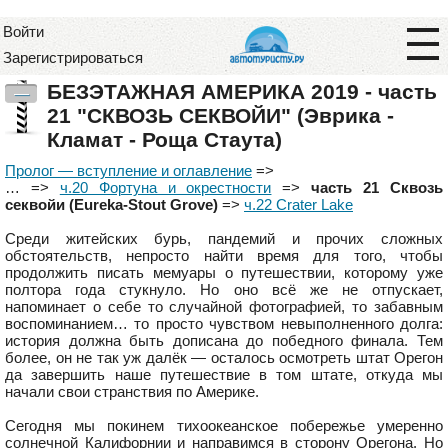
Войти
Зарегистрироваться
БЕЗЭТАЖНАЯ АМЕРИКА 2019 - часть
—
21 "СКВОЗЬ СЕКВОЙИ" (Эврика -
Кламат - Роща Стаута)
Пролог — вступление и оглавление
=>
… =>
ч.20 Фортуна и окрестности
=>
часть 21 Сквозь
секвойи (Eureka-Stout Grove)
=>
ч.22 Crater Lake
Среди житейских бурь, пандемий и прочих сложных
обстоятельств, непросто найти время для того, чтобы
продолжить писать мемуары о путешествии, которому уже
полтора года стукнуло. Но оно всё же не отпускает,
напоминает о себе то случайной фотографией, то забавным
воспоминанием… то просто чувством невыполненного долга:
история должна быть дописана до победного финала. Тем
более, он не так уж далёк — осталось осмотреть штат Орегон
да завершить наше путешествие в том штате, откуда мы
начали свои странствия по Америке.
Сегодня мы покинем тихоокеанское побережье умеренно
солнечной Калифорнии и направимся в сторону Орегона. Но