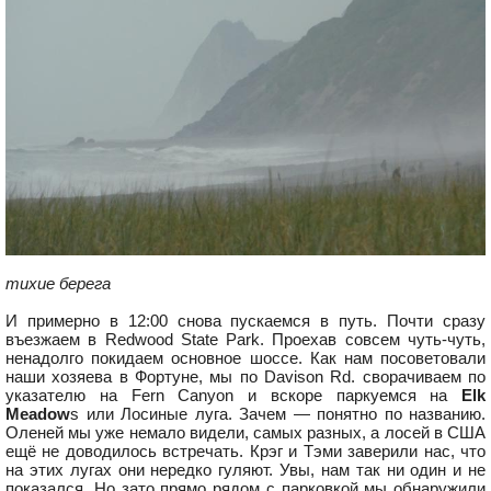
тихие берега
И примерно в 12:00 снова пускаемся в путь. Почти сразу
въезжаем в Redwood State Park. Проехав совсем чуть-чуть,
ненадолго покидаем основное шоссе. Как нам посоветовали
наши хозяева в Фортуне, мы по Davison Rd. сворачиваем по
указателю на Fern Canyon и вскоре паркуемся на
Elk
Meadow
s или Лосиные луга. Зачем — понятно по названию.
Оленей мы уже немало видели, самых разных, а лосей в США
ещё не доводилось встречать. Крэг и Тэми заверили нас, что
на этих лугах они нередко гуляют. Увы, нам так ни один и не
показался. Но зато прямо рядом с парковкой мы обнаружили