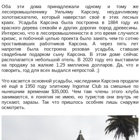
Оба эти дома принадлежали одному и тому же
лесопромышленнику Уильяму Карсону, неудачливому
золотоискателю, который наверстал своё в этих лесных
краях. Усадьба Карсона была построена в 1884 году из
красного дерева секвойи и других дорогих пород древесины.
Интересно, что в лесопромышленности в это время случился
кризис, и побочной целью проекта было занять чем-то сотню
простаивавших работников Карсона. А через пять лет
напротив была построена розовая усадьба, ставшая
свадебным подарком сыну Карсона. В этом доме сейчас
располагается небольшой отель. В 2020 году его выставили
на продажу за жалкие 1.29 миллиона долларов. Да, что и
говорить, год для всех выдался непростой. ;)
Что касается основной усадьбы, наследники Карсона продали
её ещё в 1950 году элитному Ingomar Club за смешные по
нынешним временам $35,000. Чем там члены этого клуба
занимаются, я понятия не имею, но туристов они внутрь не
пускают, заразы. Так что пришлось особняк лишь снаружи
осмотреть.