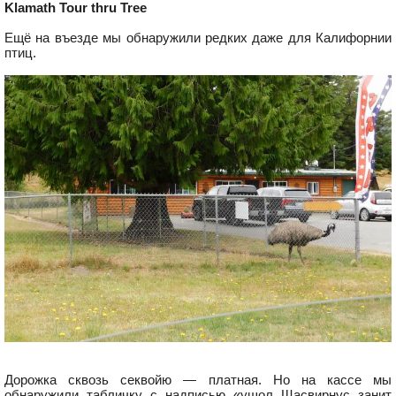
Klamath Tour thru Tree
Ещё на въезде мы обнаружили редких даже для Калифорнии
птиц.
Дорожка сквозь секвойю — платная. Но на кассе мы
обнаружили табличку с надписью «ушол Щасвирнус занит