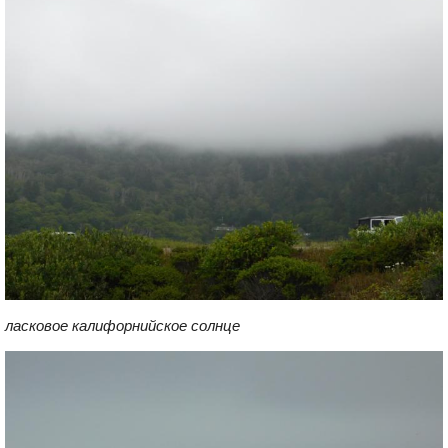
ласковое калифорнийское солнце