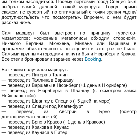
им толком насладиться. Посему портовый город Специя был
выбрал самой дальней точкой маршрута. Город, прямо
скажем, не курортный, но оптимальный с точки зрения «цена/
доступность/есть что посмотреть». Впрочем, о нем будет
рассказ ниже.
Сам маршрут был выстроен по принципу туристов-
мизантропов: «основные мегаполисы обходим стороной».
Никакого Берлина, Мюнхена, Милана или Варшавы в
программе обязательного к посещению в этот раз не было.
Самыми крупными городами на пути были Нюрнберг и Краков.
Все отели бронировали заранее через
Booking
.
Вот каким получился маршрут:
— переезд из Питера в Таллин
— переезд из Таллина в Варшаву
— переезд из Варшавы в Нюрнберг (+1 день в Нюрнберге)
— переезд из Нюрнберга в Швангау (с осмотром замка
Нойшванштайн)
— переезд из Швангау в Специю (+5 дней на море)
— переезд из Специи под Клагенфурт
— переезд из Австрии в Брно (осмотр
достопримечательностей)
— переезд из Брно в Краков (+1 день в Кракове)
— переезд из Кракова в Каунас
— переезд из Каунаса в Питер