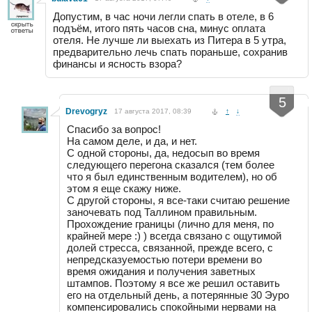
Допустим, в час ночи легли спать в отеле, в 6
подъём, итого пять часов сна, минус оплата
отеля. Не лучше ли выехать из Питера в 5 утра,
предварительно лечь спать пораньше, сохранив
финансы и ясность взора?
-
+
5
Drevogryz
17 августа 2017, 08:39
↑
↓
Спасибо за вопрос!
На самом деле, и да, и нет.
С одной стороны, да, недосып во время
следующего перегона сказался (тем более
что я был единственным водителем), но об
этом я еще скажу ниже.
С другой стороны, я все-таки считаю решение
заночевать под Таллином правильным.
Прохождение границы (лично для меня, по
крайней мере :) ) всегда связано с ощутимой
долей стресса, связанной, прежде всего, с
непредсказуемостью потери времени во
время ожидания и получения заветных
штампов. Поэтому я все же решил оставить
его на отдельный день, а потерянные 30 Эуро
компенсировались спокойными нервами на