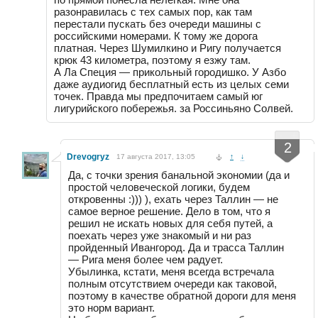
разонравилась с тех самых пор, как там
перестали пускать без очереди машины с
российскими номерами. К тому же дорога
платная. Через Шумилкино и Ригу получается
крюк 43 километра, поэтому я езжу там.
А Ла Специя — прикольный городишко. У Азбо
даже аудиогид бесплатный есть из целых семи
точек. Правда мы предпочитаем самый юг
лигурийского побережья. за Россиньяно Солвей.
-
+
2
Drevogryz
17 августа 2017, 13:05
↑
↓
Да, с точки зрения банальной экономии (да и
простой человеческой логики, будем
откровенны :))) ), ехать через Таллин — не
самое верное решение. Дело в том, что я
решил не искать новых для себя путей, а
поехать через уже знакомый и ни раз
пройденный Ивангород. Да и трасса Таллин
— Рига меня более чем радует.
Убылинка, кстати, меня всегда встречала
полным отсутствием очереди как таковой,
поэтому в качестве обратной дороги для меня
это норм вариант.