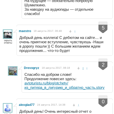
На будущее — обязательно попробую
Шумилкино.
За наводку на аудиогиды — отдельное
спасибо!
-
+
5
maestro
18 августа 2017, 06:48
↓
Добрый день коллега! С дебютом на сайте… и
очень приятное вступление, чувствуешь -Наши
в дорогу пошли )) С большим желанием ждем
продолжения… что-то будет
-
+
2
Drevogryz
18 августа 2017, 08:18
↑
↓
Спасибо на добром слове!
Продолжение повесил здесь:
avtoturistu.ru/blog/otchety/
из_питера_в_лигурию_и_обратно_часть.story
-
+
0
alexglad77
24 августа 2017, 14:38
↓
Добрый день! Очень интересный отчет о