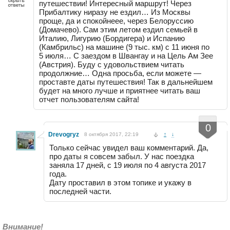
путешествии! Интересный маршрут! Через
Прибалтику ниразу не ездил… Из Москвы
проще, да и спокойнеее, через Белоруссию
(Домачево). Сам этим летом ездил семьей в
Италию, Лигурию (Бордигера) и Испанию
(Камбрильс) на машине (9 тыс. км) с 11 июня по
5 июля… С заездом в Швангау и на Цель Ам Зее
(Австрия). Буду с удовольствием читать
продолжние… Одна просьба, если можете —
проставте даты путешествия! Так в дальнейшем
будет на много лучше и приятнее читать ваш
отчет пользователям сайта!
-
+
0
Drevogryz
8 октября 2017, 22:19
↑
↓
Только сейчас увидел ваш комментарий. Да,
про даты я совсем забыл. У нас поездка
заняла 17 дней, с 19 июля по 4 августа 2017
года.
Дату проставил в этом топике и укажу в
последней части.
Внимание!