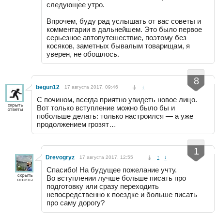
следующее утро.
Впрочем, буду рад услышать от вас советы и
комментарии в дальнейшем. Это было первое
серьезное автопутешествие, поэтому без
косяков, заметных бывалым товарищам, я
уверен, не обошлось.
-
+
8
begun12
17 августа 2017, 09:46
↓
С почином, всегда приятно увидеть новое лицо.
Вот только вступление можно было бы и
побольше делать: только настроился — а уже
продолжением грозят…
-
+
1
Drevogryz
17 августа 2017, 12:55
↑
↓
Спасибо! На будущее пожелание учту.
Во вступлении лучше больше писать про
подготовку или сразу переходить
непосредственно к поездке и больше писать
про саму дорогу?