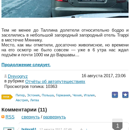
Тем не менее до Таллина долетели относительно бодро и
заселились в небольшой загородный загородный отель Trappi
в местечке Mяннику.
Место, как мы отметили, досаточно живописное, но времени
на его осмотр не было совсем — уже в 6 утра нас ждал
подъём и почти 1000 км до Варшавы…
Продолжение следует.
16 августа 2017, 23:06
Drevogryz
в рубрике
Отчёты об автопутешествиях
Просмотров топика: 10363
,
,
,
,
,
,
Питер
Эстония
Польша
Германия
Чехия
Италия
,
Австрия
Литва
Комментарии (
11
)
RSS
свернуть
/
развернуть
-
+
1
bulava61
17 августа 2017, 07:49
↓