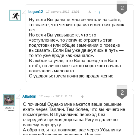
-
+
2
begun12
17 августа 2017, 13:01
↑
↓
Ну если Вы раньше многое читали на сайте,
то знаете, что четких правил и жестких рамок
нет.
Но если Вы указываете, что это
«вступление», то логично отразить этап
подготовки или общие замечания о поездке
высказать. Если Вы уже двинулись в путь —
то это уже вроде как «начало».
В любом случае, это Ваша поездка и Ваш
отчёт, но лично мне такого короткого начала
показалось маловато.
С удовольствием почитаю продолжение
-
+
2
Alladdin
17 августа 2017, 11:57
↓
С почином! Однако мне кажется ваше решение
ехать через Таллин. Тем более, что вы ничего не
посмотрели. В Шумилкино переход без
очередей и прямая дорога на Ригу и далее по
вашему маршруту.
А обратно, я так понимаю, вас через Убылинку
по прямой понесла нелегкая. Мне она