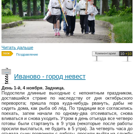
Читать дальше
Комментарии
10
+10
Поздравление
—
Иваново - город невест
День 1-й, 4 ноября. Задница.
Подоспели длинные выходные с непонятным праздником,
доставшийся стране по наследству от дня октябрьского
переворота; пришла пора куда-нибудь рвануть, дабы не
сидеть дома, как рыба об лёд. По традиции все согласились
поехать, затем начали по одному-два отсеиваться, снова
вливаться и снова уходить. Утром в день отъезда все четверо
готовы были стартануть в 9 утра (некоторые после работы
просили выспаться, не будить в 5 утра). За четверть часа до
отъезда сыну позвонили с работы, просили выйти на службу