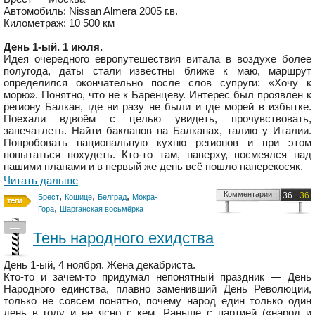
Автомобиль: Nissan Almera 2005 г.в.
Километраж: 10 500 км
День 1-ый. 1 июля.
Идея очередного европутешествия витала в воздухе более
полугода, даты стали известны ближе к маю, маршрут
определился окончательно после слов супруги: «Хочу к
морю». Понятно, что не к Баренцеву. Интерес был проявлен к
региону Балкан, где ни разу не были и где морей в избытке.
Поехали вдвоём с целью увидеть, прочувствовать,
запечатлеть. Найти бакланов на Балканах, талию у Италии.
Попробовать национальную кухню регионов и при этом
попытаться похудеть. Кто-то там, наверху, посмеялся над
нашими планами и в первый же день всё пошло наперекосяк.
Читать дальше
,
,
,
Комментарии
36
+36
Брест
Кошице
Белград
Мокра-
,
Гора
Шарганская восьмёрка
—
Тень народного ехидства
День 1-ый, 4 ноября. Жена декабриста.
Кто-то и зачем-то придумал непонятный праздник — День
Народного единства, плавно заменивший День Революции,
только не совсем понятно, почему народ един только один
день в году и не ясно с кем. Раньше с партией («народ и