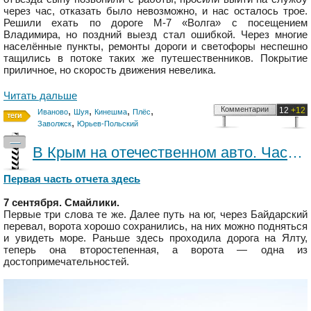
через час, отказать было невозможно, и нас осталось трое.
Решили ехать по дороге М-7 «Волга» с посещением
Владимира, но поздний выезд стал ошибкой. Через многие
населённые пункты, ремонты дороги и светофоры неспешно
тащились в потоке таких же путешественников. Покрытие
приличное, но скорость движения невелика.
Читать дальше
,
,
,
,
Комментарии
12
+12
Иваново
Шуя
Кинешма
Плёс
,
Заволжск
Юрьев-Польский
—
В Крым на отечественном авто. Часть 2.
Первая часть отчета здесь
7 сентября. Смайлики.
Первые три слова те же. Далее путь на юг, через Байдарский
перевал, ворота хорошо сохранились, на них можно подняться
и увидеть море. Раньше здесь проходила дорога на Ялту,
теперь она второстепенная, а ворота — одна из
достопримечательностей.