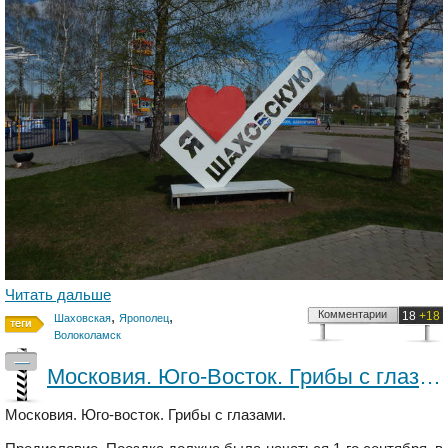
Читать дальше
,
,
Комментарии
18
+18
Шаховская
Ярополец
Волоколамск
—
Московия. Юго-Восток. Грибы с глазами
Московия. Юго-восток. Грибы с глазами.