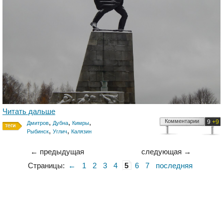
Читать дальше
,
,
,
Комментарии
9
+9
Дмитров
Дубна
Кимры
,
,
Рыбинск
Углич
Калязин
← предыдущая
следующая →
Страницы:
←
1
2
3
4
5
6
7
последняя