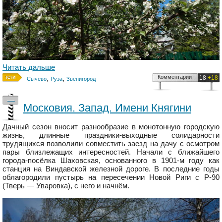
Читать дальше
,
,
Комментарии
18
+18
Сычёво
Руза
Звенигород
—
Московия. Запад. Имени Княгини
Дачный сезон вносит разнообразие в монотонную городскую
жизнь, длинные праздники-выходные солидарности
трудящихся позволили совместить заезд на дачу с осмотром
пары близлежащих интересностей. Начали с ближайшего
города-посёлка Шаховская, основанного в 1901-м году как
станция на Виндавской железной дороге. В последние годы
облагородили пустырь на пересечении Новой Риги с Р-90
(Тверь — Уваровка), с него и начнём.