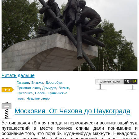
Читать дальше
,
,
,
Комментарии
15
+15
Гагарин
Вязьма
Дорогобуж
,
,
,
Пржевальское
Демидов
Велиж
,
,
Пустошка
Себеж
Пушкинские
,
горы
Чудское озеро
—
Московия. От Чехова до Наукограда
Устоявшаяся тёплая погода и периодически возникающий зуд
путешествий в месте пониже спины дали понимание и
осознание того, что пора бы куда-нибудь махнуть. Ненадолго,
дня на два-три. Из набора направлений и дорог выпало