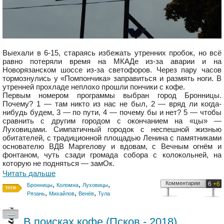
Выехали в 6-15, стараясь избежать утренних пробок, но всё
равно потеряли время на МКАДе из-за аварии и на
Новорязанском шоссе из-за светофоров. Через пару часов
тормознулись у «Помпончика» заправиться и размять ноги. В
утренней прохладе неплохо прошли пончики с кофе.
Первым номером программы выбран город Бронницы.
Почему? 1 — там никто из нас не был, 2 — вряд ли когда-
нибудь будем, 3 — по пути, 4 — почему бы и нет? 5 — чтобы
сравнить с другим городом с окончанием на «цы» —
Луховицами. Симпатичный городок с неспешной жизнью
обитателей, с традиционной площадью Ленина с памятниками
основателю ВДВ Маргелову и вдовам, с Вечным огнём и
фонтаном, чуть сзади громада собора с колокольней, на
которую не подняться — замОк.
Читать дальше
,
,
,
Комментарии
6
+6
Бронницы
Коломна
Луховицы
,
,
,
Рязань
Михайлов
Венёв
Тула
—
В поисках кофе (Псков - 2018)