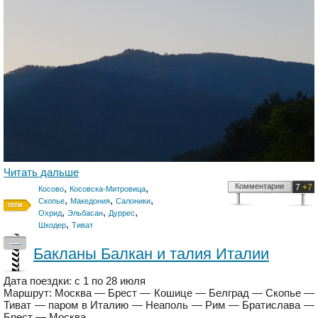
Читать дальше
,
,
Комментарии
7
+7
Косово
Косовска-Митровица
,
,
,
Скопье
Македония
Салоники
,
,
,
Охрид
Эльбасан
Дуррес
,
Шкодер
Тиват
—
Бакланы Балкан и талия Италии
Дата поездки: с 1 по 28 июля
Маршрут: Москва — Брест — Кошице — Белград — Скопье —
Тиват — паром в Италию — Неаполь — Рим — Братислава —
Брест — Москва