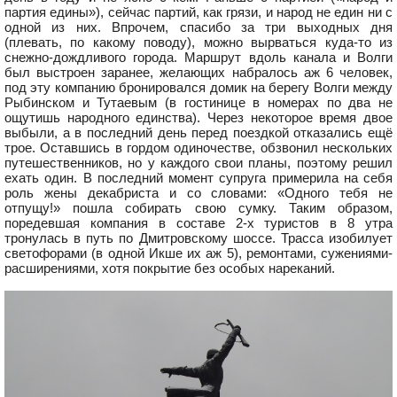
партия едины»), сейчас партий, как грязи, и народ не един ни с
одной из них. Впрочем, спасибо за три выходных дня
(плевать, по какому поводу), можно вырваться куда-то из
снежно-дождливого города. Маршрут вдоль канала и Волги
был выстроен заранее, желающих набралось аж 6 человек,
под эту компанию бронировался домик на берегу Волги между
Рыбинском и Тутаевым (в гостинице в номерах по два не
ощутишь народного единства). Через некоторое время двое
выбыли, а в последний день перед поездкой отказались ещё
трое. Оставшись в гордом одиночестве, обзвонил нескольких
путешественников, но у каждого свои планы, поэтому решил
ехать один. В последний момент супруга примерила на себя
роль жены декабриста и со словами: «Одного тебя не
отпущу!» пошла собирать свою сумку. Таким образом,
поредевшая компания в составе 2-х туристов в 8 утра
тронулась в путь по Дмитровскому шоссе. Трасса изобилует
светофорами (в одной Икше их аж 5), ремонтами, сужениями-
расширениями, хотя покрытие без особых нареканий.