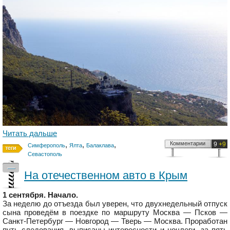
Читать дальше
,
,
,
Комментарии
9
+9
Симферополь
Ялта
Балаклава
Севастополь
—
На отечественном авто в Крым
1 сентября. Начало.
За неделю до отъезда был уверен, что двухнедельный отпуск
сына проведём в поездке по маршруту Москва — Псков —
Санкт-Петербург — Новгород — Тверь — Москва. Проработан
путь следования, выписаны интересности и ночлеги, за пять