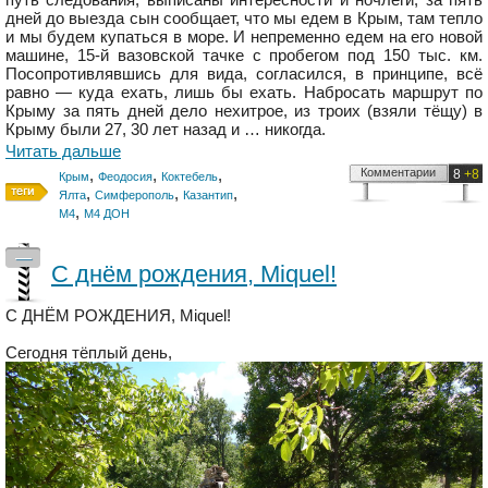
дней до выезда сын сообщает, что мы едем в Крым, там тепло
и мы будем купаться в море. И непременно едем на его новой
машине, 15-й вазовской тачке с пробегом под 150 тыс. км.
Посопротивлявшись для вида, согласился, в принципе, всё
равно — куда ехать, лишь бы ехать. Набросать маршрут по
Крыму за пять дней дело нехитрое, из троих (взяли тёщу) в
Крыму были 27, 30 лет назад и … никогда.
Читать дальше
,
,
,
Комментарии
8
+8
Крым
Феодосия
Коктебель
,
,
,
Ялта
Симферополь
Казантип
,
М4
М4 ДОН
—
С днём рождения, Miquel!
С ДНЁМ РОЖДЕНИЯ, Miquel!
Сегодня тёплый день,