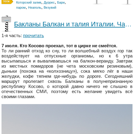
,
,
,
Которский залив
Дуррес
Бари
,
,
паром
Неаполь
Везувий
—
Бакланы Балкан и талия Италии. Часть 2
1-я часть:
прочитать
7 июля. Кто Косово проехал, тот в цирке не смеётся.
То ли ранний отход ко сну, то ли волшебный воздух гор так
воздействует на отпускные организмы, но к 6 утра
высыпаешься и вываливаешься на балкон-веранду. Завтрак
из местных помидоров (не чета московским резиновым),
дыньки (похожа на «колхозницу»), сока мягко лёг в наши
желудки, кофе тяпнем где-нибудь по дороге. Сегодняшний
маршрут пролегает сквозь Балканы в полунепризнанную
республику Косово, о которой давно ничего не слышно в
отечественных СМИ, поэтому есть желание увидеть всё
своими глазами.