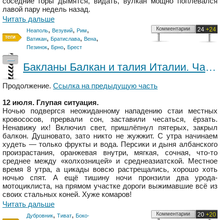
соседние горы дымятся, видать, вулкан мощно поплевался
лавой пару недель назад.
Читать дальше
,
,
,
Комментарии
24
+24
Неаполь
Везувий
Рим
,
,
,
Ватикан
Братислава
Вена
,
,
Пезинок
Брно
Брест
—
Бакланы Балкан и талия Италии. Часть 3
Продолжение.
Ссылка на предыдущую часть
12 июля. Глупая ситуация.
Ночью подвергся неожиданному нападению стаи местных
кровососов, прервали сон, заставили чесаться, ёрзать.
Ненавижу их! Включил свет, пришлёпнул пятерых, закрыл
балкон. Душновато, зато никто не жужжит. С утра начинаем
худеть — только фрукты и вода. Персики и дыня албанского
произрастания, оранжевая внутри, мягкая, сочная, что-то
среднее между «колхозницей» и среднеазиатской. Местное
время 8 утра, а цикады вовсю растрещались, хорошо хоть
ночью спят. А ещё тишину ночи пронзили два урода-
мотоциклиста, на прямом участке дороги выжимавшие всё из
своих стальных коней. Хуже комаров!
Читать дальше
,
,
Комментарии
20
+20
Дубровник
Тиват
Боко-