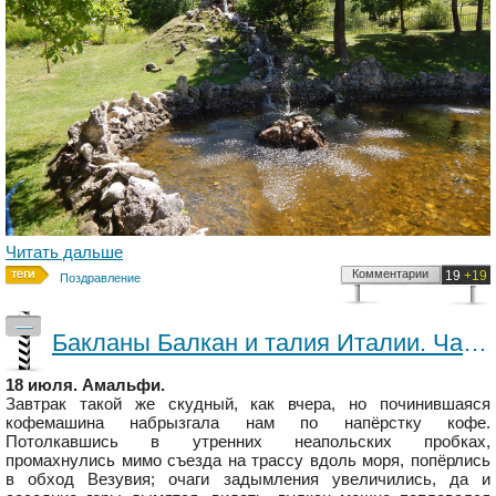
Читать дальше
Комментарии
19
+19
Поздравление
—
Бакланы Балкан и талия Италии. Часть 4
18 июля. Амальфи.
Завтрак такой же скудный, как вчера, но починившаяся
кофемашина набрызгала нам по напёрстку кофе.
Потолкавшись в утренних неапольских пробках,
промахнулись мимо съезда на трассу вдоль моря, попёрлись
в обход Везувия; очаги задымления увеличились, да и