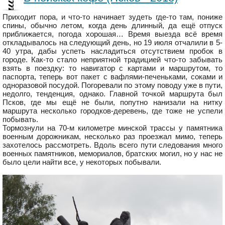
Приходит пора, и что-то начинает зудеть где-то там, пониже
спины, обычно летом, когда день длинный, да ещё отпуск
приближается, погода хорошая… Время выезда всё время
откладывалось на следующий день, но 19 июля отчалили в 5-
40 утра, дабы успеть насладиться отсутствием пробок в
городе. Как-то стало неприятной традицией что-то забывать
взять в поездку: то навигатор с картами и маршрутом, то
паспорта, теперь вот пакет с вафлями-печеньками, соками и
одноразовой посудой. Погоревали по этому поводу уже в пути,
недолго, тенденция, однако. Главной точкой маршрута был
Псков, где мы ещё не были, попутно нанизали на нитку
маршрута несколько городков-деревень, где тоже не успели
побывать.
Тормознули на 70-м километре минской трассы у памятника
военным дорожникам, несколько раз проезжал мимо, теперь
захотелось рассмотреть. Вдоль всего пути следования много
военных памятников, мемориалов, братских могил, но у нас не
было цели найти все, у некоторых побывали.