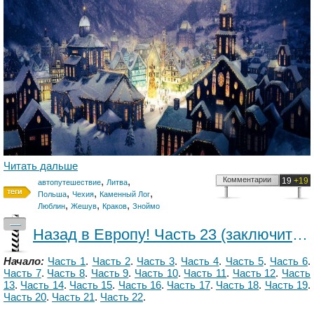
Читать дальше
,
,
Комментарии
19
+19
автопутешествие
Литва
,
,
,
Польша
Чехия
Каменный Лог
,
,
,
Люблин
Жешув
Краков
Зноймо
—
Назад в Европу! Часть 23 (заключительная). Австрия - Венгрия - Словакия - Польша.
Начало:
Часть 1
.
Часть 2
.
Часть 3
.
Часть 4
.
Часть 5
.
Часть 6
.
Часть 7
.
Часть 8
.
Часть 9
.
Часть 10
.
Часть 11
.
Часть 12
.
Часть
13
.
Часть 14
.
Часть 15
.
Часть 16
.
Часть 17
.
Часть 18
.
Часть 19
.
Часть 20
.
Часть 21
.
Часть 22
.