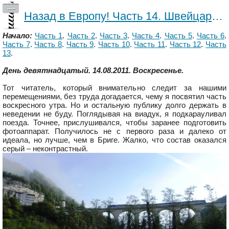
—
Назад в Европу! Часть 14. Швейцария - Германия - Франция.
Начало:
Часть 1
.
Часть 2
.
Часть 3
.
Часть 4
.
Часть 5
.
Часть 6
.
Часть 7
.
Часть 8
.
Часть 9
.
Часть 10
.
Часть 11
.
Часть 12
.
Часть
13
.
День девятнадцатый. 14.08.2011. Воскресенье.
Тот читатель, который внимательно следит за нашими
перемещениями, без труда догадается, чему я посвятил часть
воскресного утра. Но и остальную публику долго держать в
неведении не буду. Поглядывая на виадук, я подкарауливал
поезда. Точнее, прислушивался, чтобы заранее подготовить
фотоаппарат. Получилось не с первого раза и далеко от
идеала, но лучше, чем в Бриге. Жалко, что состав оказался
серый – неконтрастный.