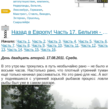
,
,
Комментарии
15
+15
автопутешествие
кемпинги
,
,
Нидерланды
Бельгия
,
,
Люксембург
Германия
,
,
,
Маастрихт
Ставло
Вианден
,
,
Эхтернах
Оршольц
Сааршляйфе
—
Назад в Европу! Часть 17. Бельгия - Нидерланды.
Начало:
Часть 1
.
Часть 2
.
Часть 3
.
Часть 4
.
Часть 5
.
Часть 6
.
Часть 7
.
Часть 8
.
Часть 9
.
Часть 10
.
Часть 11
.
Часть 12
.
Часть
13
.
Часть 14
.
Часть 15
.
Часть 16
.
День двадцать второй. 17.08.2011. Среда.
В это утро мы тронулись в путь необычайно рано – не было и
восьми часов. Настолько рано, что плотный утренний туман
ещё только начинал рассеиваться. Но это рано для нас. А вот
у поднявшихся с утренней зорькой рыбаков процесс ловли
рыбы был уже в самом разгаре.