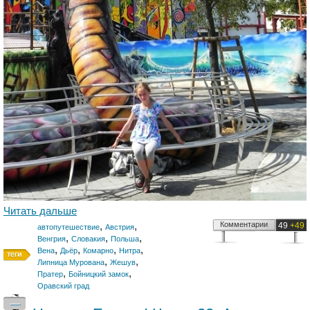
Читать дальше
,
,
Комментарии
49
+49
автопутешествие
Австрия
,
,
,
Венгрия
Словакия
Польша
,
,
,
,
Вена
Дьёр
Комарно
Нитра
,
,
Липница Мурована
Жешув
,
,
Пратер
Бойницкий замок
Оравский град
—