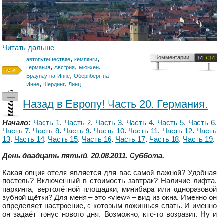
Читать дальше
,
,
Комментарии
34
+34
автопутешествие
кемпинги
,
,
,
Германия
Австрия
Мюнхен
,
Браунау-на-Инне
Обернберг-на-
,
,
Инне
Шердинг
Линц
—
Назад в Европу! Часть 20. Германия.
Начало:
Часть 1
.
Часть 2
.
Часть 3
.
Часть 4
.
Часть 5
.
Часть 6
.
Часть 7
.
Часть 8
.
Часть 9
.
Часть 10
.
Часть 11
.
Часть 12
.
Часть
13
.
Часть 14
.
Часть 15
.
Часть 16
.
Часть 17
.
Часть 18
.
Часть 19
.
День двадцать пятый. 20.08.2011. Суббота.
Какая опция отеля является для вас самой важной? Удобная
постель? Включенный в стоимость завтрак? Наличие лифта,
паркинга, вертолётной площадки, минибара или одноразовой
зубной щётки? Для меня – это «view» – вид из окна. Именно он
определяет настроение, с которым ложишься спать. И именно
он задаёт тонус нового дня. Возможно, кто-то возразит. Ну и