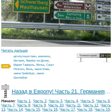
Читать дальше
,
,
Комментарии
29
+29
автопутешествие
кемпинги
,
,
Австрия
Марбах-на-Дунае
,
,
Мария-Таферль
Мельк
Санкт-
,
,
,
Пёльтен
Вена
замок Клам
,
замок Грайнбург
замок
Шаллабург
—
Назад в Европу! Часть 21. Германия - Австрия.
Начало:
Часть 1
.
Часть 2
.
Часть 3
.
Часть 4
.
Часть 5
.
Часть 6
.
Часть 7
.
Часть 8
.
Часть 9
.
Часть 10
.
Часть 11
.
Часть 12
.
Часть
13
.
Часть 14
.
Часть 15
.
Часть 16
.
Часть 17
.
Часть 18
.
Часть 19
.