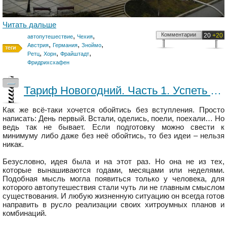
Читать дальше
,
,
Комментарии
20
+20
автопутешествие
Чехия
,
,
,
Австрия
Германия
Зноймо
,
,
,
Ретц
Хорн
Фрайштадт
Фридрихсхафен
—
Тариф Новогодний. Часть 1. Успеть до полуночи.
Как же всё-таки хочется обойтись без вступления. Просто
написать: День первый. Встали, оделись, поели, поехали… Но
ведь так не бывает. Если подготовку можно свести к
минимуму либо даже без неё обойтись, то без идеи – нельзя
никак.
Безусловно, идея была и на этот раз. Но она не из тех,
которые вынашиваются годами, месяцами или неделями.
Подобная мысль могла появиться только у человека, для
которого автопутешествия стали чуть ли не главным смыслом
существования. И любую жизненную ситуацию он всегда готов
направить в русло реализации своих хитроумных планов и
комбинаций.