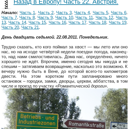
Назад в Европу! Часть 22. Австрия.
Начало:
Часть 1
.
Часть 2
.
Часть 3
.
Часть 4
.
Часть 5
.
Часть 6
.
Часть 7
.
Часть 8
.
Часть 9
.
Часть 10
.
Часть 11
.
Часть 12
.
Часть
13
.
Часть 14
.
Часть 15
.
Часть 16
.
Часть 17
.
Часть 18
.
Часть 19
.
Часть 20
.
Часть 21
.
День двадцать седьмой. 22.08.2011. Понедельник.
Трудно сказать, кто кого поймал за хвост — мы лето или оно
нас, но на исходе четвёртой недели поездки погода, наконец-
то, над нами смилостивилась. Дома нас, определённо, ничего
хорошего не ждёт. Впрочем, именно сегодня мы никуда и не
спешим – затягиваем возвращение, насколько это возможно. К
вечеру нужно быть в Вене, до которой всего-то километров
двести. На этом коротком пути запланировано много
остановок – городки, замки, дворцы, церкви, аббатства, в том
числе и проезд по участку
«Романтической дороги»
.