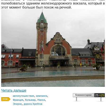
полюбоваться зданием железнодорожного вокзала, который в
этот момент больше был похож на речной.
Читать дальше
,
,
Комментарии
25
+25
автопутешествие
кемпинги
,
,
,
Франция
Кольмар
Нанси
,
Эперне
дорога Хребтов