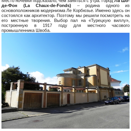
Место ночёвки подсказало, чем заняться с утра. Город
Ла Шо-
де-Фон (La Chaux-de-Fonds)
– родина одного из
основоположников модернизма Ле Корбюзье. Именно здесь он
состоялся как архитектор. Поэтому мы решили посмотреть на
его местные творения. Выбор пал на «Турецкую виллу»,
построенную в 1917 году для местного часового
промышленника Швоба.