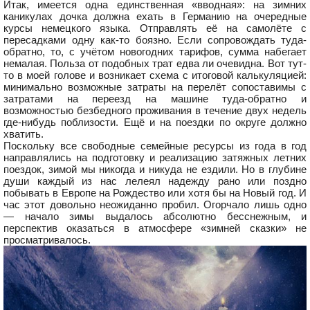
Итак, имеется одна единственная «вводная»: на зимних
каникулах дочка должна ехать в Германию на очередные
курсы немецкого языка. Отправлять её на самолёте с
пересадками одну как-то боязно. Если сопровождать туда-
обратно, то, с учётом новогодних тарифов, сумма набегает
немалая. Польза от подобных трат едва ли очевидна. Вот тут-
то в моей голове и возникает схема с итоговой калькуляцией:
минимально возможные затраты на перелёт сопоставимы с
затратами на переезд на машине туда-обратно и
возможностью безбедного проживания в течение двух недель
где-нибудь поблизости. Ещё и на поездки по округе должно
хватить.
Поскольку все свободные семейные ресурсы из года в год
направлялись на подготовку и реализацию затяжных летних
поездок, зимой мы никогда и никуда не ездили. Но в глубине
души каждый из нас лелеял надежду рано или поздно
побывать в Европе на Рождество или хотя бы на Новый год. И
час этот довольно неожиданно пробил. Огорчало лишь одно
— начало зимы выдалось абсолютно бесснежным, и
перспектив оказаться в атмосфере «зимней сказки» не
просматривалось.