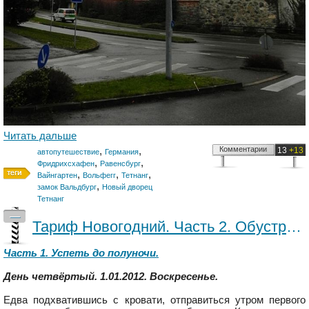
Читать дальше
,
,
Комментарии
13
+13
автопутешествие
Германия
,
,
Фридрихсхафен
Равенсбург
,
,
,
Вайнгартен
Вольфегг
Тетнанг
,
замок Вальдбург
Новый дворец
Тетнанг
—
Тариф Новогодний. Часть 2. Обустраиваемся во временном "гнезде".
Часть 1. Успеть до полуночи.
День четвёртый. 1.01.2012. Воскресенье.
Едва подхватившись с кровати, отправиться утром первого