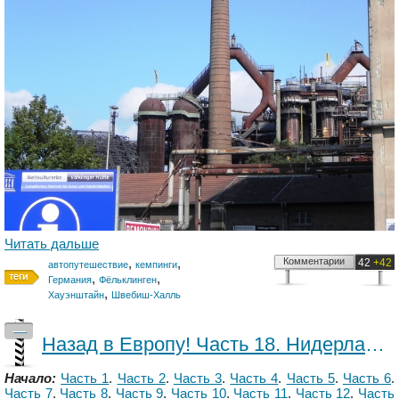
Читать дальше
,
,
Комментарии
42
+42
автопутешествие
кемпинги
,
,
Германия
Фёльклинген
,
Хауэнштайн
Швебиш-Халль
—
Назад в Европу! Часть 18. Нидерланды - Бельгия - Люксембург - Германия.
Начало:
Часть 1
.
Часть 2
.
Часть 3
.
Часть 4
.
Часть 5
.
Часть 6
.
Часть 7
.
Часть 8
.
Часть 9
.
Часть 10
.
Часть 11
.
Часть 12
.
Часть