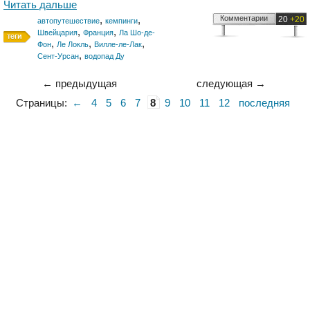
Читать дальше
,
,
Комментарии
20
+20
автопутешествие
кемпинги
,
,
Швейцария
Франция
Ла Шо-де-
,
,
,
Фон
Ле Локль
Вилле-ле-Лак
,
Сент-Урсан
водопад Ду
← предыдущая
следующая →
Страницы:
←
4
5
6
7
8
9
10
11
12
последняя