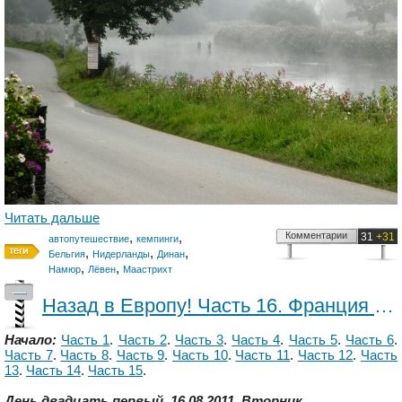
Читать дальше
,
,
Комментарии
31
+31
автопутешествие
кемпинги
,
,
,
Бельгия
Нидерланды
Динан
,
,
Намюр
Лёвен
Маастрихт
—
Назад в Европу! Часть 16. Франция - Бельгия.
Начало:
Часть 1
.
Часть 2
.
Часть 3
.
Часть 4
.
Часть 5
.
Часть 6
.
Часть 7
.
Часть 8
.
Часть 9
.
Часть 10
.
Часть 11
.
Часть 12
.
Часть
13
.
Часть 14
.
Часть 15
.
День двадцать первый. 16.08.2011. Вторник.