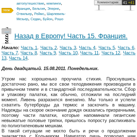
,
,
Комментарии
41
+41
автопутешествие
кемпинги
,
,
,
Франция
Бельгия
Эперне
,
,
Отвильер
Реймс
Шарлевиль-
,
,
,
Мезьер
Седан
Буйон
Рошо
—
Назад в Европу! Часть 15. Франция.
Начало:
Часть 1
.
Часть 2
.
Часть 3
.
Часть 4
.
Часть 5
.
Часть 6
.
Часть 7
.
Часть 8
.
Часть 9
.
Часть 10
.
Часть 11
.
Часть 12
.
Часть
13
.
Часть 14
.
День двадцатый. 15.08.2011. Понедельник.
Утром нас хорошенько проучила стихия. Проснувшись
достаточно рано, мы все свои телодвижения производили в
привычном темпе и в стандартной последовательности. Сбор
и упаковку палатки, как обычно, отложили на последний
момент. Ливень разразился внезапно. Мы только и успели
схватить бутерброды да термос и заскочить в машину.
Надежды на скорое окончание дождя оказались призрачными,
поэтому части палатки, которые напоминали гигантские
невыжатые половые тряпки, пришлось попросту распихивать
по полиэтиленовым мешкам.
В такой ситуации не могло быть и речи о продолжении
знакомства с Кольмаром. Навигатор лишь позволил нам