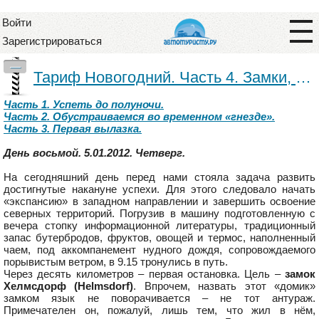
Войти
Зарегистрироваться
—
Тариф Новогодний. Часть 4. Замки, деревни и самолёты.
Часть 1. Успеть до полуночи.
Часть 2. Обустраиваемся во временном «гнезде».
Часть 3. Первая вылазка.
День восьмой. 5.01.2012. Четверг.
На сегодняшний день перед нами стояла задача развить
достигнутые накануне успехи. Для этого следовало начать
«экспансию» в западном направлении и завершить освоение
северных территорий. Погрузив в машину подготовленную с
вечера стопку информационной литературы, традиционный
запас бутербродов, фруктов, овощей и термос, наполненный
чаем, под аккомпанемент нудного дождя, сопровождаемого
порывистым ветром, в 9.15 тронулись в путь.
Через десять километров – первая остановка. Цель –
замок
Хелмсдорф (Helmsdorf)
. Впрочем, назвать этот «домик»
замком язык не поворачивается – не тот антураж.
Примечателен он, пожалуй, лишь тем, что жил в нём,