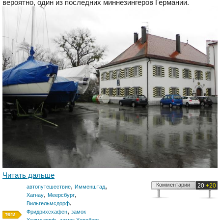
вероятно, один из последних миннезингеров Германии.
Читать дальше
,
,
Комментарии
20
+20
автопутешествие
Имменштад
,
,
Хагнау
Меерсбург
,
Вильгельмсдорф
,
Фридрихсхафен
замок
,
,
Хелмсдорф
замок Херсберг