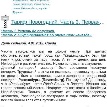
,
,
замок Кирхберг
замок Залем
,
замок Хайлигенберг
музей
Дорнье
—
Тариф Новогодний. Часть 3. Первая вылазка.
Часть 1. Успеть до полуночи.
Часть 2. Обустраиваемся во временном «гнезде».
День седьмой. 4.01.2012. Среда
Что-то засиделись мы на одном месте. При других
обстоятельствах такой город как Фридрихсхафен был бы
нами «проглочен» за пару часов. А тут – целых два дня.
Непорядок и расточительство. Нужно исправлять ситуацию.
Дневной кольцевой маршрут был составлен накануне
вечером. Трудностей с этим не возникло, поскольку начаться
он должен был с посещения самого желанного города всей
поездки –
Равенсбурга (Ravensburg)
. Почему так? Да потому,
что «
Равенсбург – это Город Башен и Ворот
». Именно так
гласит рекламный слоган. Недаром его называют «Швабским
Нюрнбергом». Только, в отличие от своего баварского
«коллеги», Равенсбург не пострадал в годы войны, поэтому
все его башни являются аутентичными.