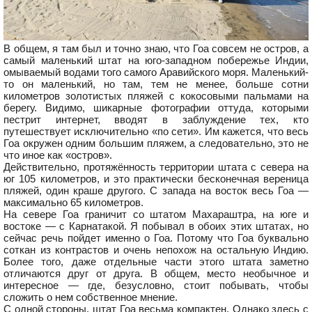
В общем, я там был и точно знаю, что Гоа совсем не остров, а
самый маленький штат на юго-западном побережье Индии,
омываемый водами того самого Аравийского моря. Маленький-
то он маленький, но там, тем не менее, больше сотни
километров золотистых пляжей с кокосовыми пальмами на
берегу. Видимо, шикарные фотографии оттуда, которыми
пестрит интернет, вводят в заблуждение тех, кто
путешествует исключительно «по сети». Им кажется, что весь
Гоа окружен одним большим пляжем, а следовательно, это не
что иное как «остров».
Действительно, протяжённость территории штата с севера на
юг 105 километров, и это практически бесконечная вереница
пляжей, один краше другого. С запада на восток весь Гоа —
максимально 65 километров.
На севере Гоа граничит со штатом Махараштра, на юге и
востоке — с Карнатакой. Я побывал в обоих этих штатах, но
сейчас речь пойдет именно о Гоа. Потому что Гоа буквально
соткан из контрастов и очень непохож на остальную Индию.
Более того, даже отдельные части этого штата заметно
отличаются друг от друга. В общем, место необычное и
интересное — где, безусловно, стоит побывать, чтобы
сложить о нем собственное мнение.
С одной стороны, штат Гоа весьма компактен. Однако здесь с