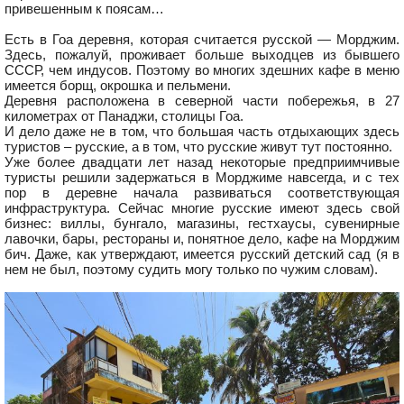
привешенным к поясам…
Есть в Гоа деревня, которая считается русской — Морджим.
Здесь, пожалуй, проживает больше выходцев из бывшего
СССР, чем индусов. Поэтому во многих здешних кафе в меню
имеется борщ, окрошка и пельмени.
Деревня расположена в северной части побережья, в 27
километрах от Панаджи, столицы Гоа.
И дело даже не в том, что большая часть отдыхающих здесь
туристов – русские, а в том, что русские живут тут постоянно.
Уже более двадцати лет назад некоторые предприимчивые
туристы решили задержаться в Морджиме навсегда, и с тех
пор в деревне начала развиваться соответствующая
инфраструктура. Сейчас многие русские имеют здесь свой
бизнес: виллы, бунгало, магазины, гестхаусы, сувенирные
лавочки, бары, рестораны и, понятное дело, кафе на Морджим
бич. Даже, как утверждают, имеется русский детский сад (я в
нем не был, поэтому судить могу только по чужим словам).