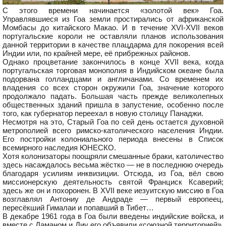
С этого времени начинается «золотой век» Гоа.
Управлявшиеся из Гоа земли простирались от африканской
Момбасы до китайского Макао. И в течение XVI-XVII веков
португальские короли не оставляли планов использования
данной территории в качестве плацдарма для покорения всей
Индии или, по крайней мере, её прибрежных районов.
Однако процветание закончилось в конце XVII века, когда
португальская торговая монополия в Индийском океане была
подорвана голландцами и англичанами. Со временем их
владения со всех сторон окружили Гоа, значение которого
продолжало падать. Большая часть прежде великолепных
общественных зданий пришла в запустение, особенно после
того, как губернатор переехал в новую столицу Панаджи.
Несмотря на это, Старый Гоа по сей день остается духовной
метрополией всего римско-католического населения Индии.
Его постройки колониального периода внесены в Список
всемирного наследия ЮНЕСКО.
Хотя колонизаторы поощряли смешанные браки, католичество
здесь насаждалось весьма жёстко — не в последнюю очередь
благодаря усилиям инквизиции. Отсюда, из Гоа, вёл свою
миссионерскую деятельность святой Франциск Ксаверий;
здесь же он и похоронен. В XVII веке иезуитскую миссию в Гоа
возглавлял Антониу де Андраде — первый европеец,
пересёкший Гималаи и попавший в Тибет…
В декабре 1961 года в Гоа были введены индийские войска, и
вместе с Даманом и Диу его объявили «союзной территорией».