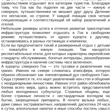
удовольствием отдыхают все категории туристов. Благодаря
тому, что Гоа как бы поделен на две части — южную и
северную, путешественники не мешают друг другу. Деление
это негласное, но строгое. У каждой локации своя четкая
специализация и соответствующий ей набор развлечений и
отелей.
Небольшие размеры штата и отлично развитая транспортная
инфраструктура позволяют отдыхать в Гоа в свободном
режиме: путешествовать от одного курорта к другому,
останавливаясь в разных гостиницах и кемпингах.
Если вы предпочитаете тихий и размеренный отдых с детьми
– пожалуйте в южную локацию. Там находятся
респектабельные отели, для которых характерны европейские
стандарты обслуживания, богатые интерьеры, разнообразная
инфраструктура и наличие системы «все включено».
А курорты северного Гоа — это тусовки и развлечения «на
грани». Именно на севере сложилась атмосфера, которую
образно обозначают как «неповторимый дух свободного Гоа».
Сюда стремятся те, кто ищет развлечений нон-стоп и общения
с неординарными личностями. Именно этот район облюбовала
богема всего мира, здесь можно встретить представителей
любых молодежных субкультур. Странные общины, еще
более странные личности с нестандартным взглядом на
бытие, запрещенные препараты. В почете музыка любых,
даже самых экстравагантных, направлений, дискотека 24 часа
в сутки, алкогольные напитки и иные способы постичь смысл