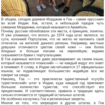
В общем, сегодня деревня Морджим в Гоа – самая «русская»
во всей Индии. Как, кстати, и небольшой городок чуть
севернее Морджима, который называется Арамболь.
Почему русские облюбовали эти места, в принципе, понятно.
Я уже упоминал, что вплоть до 1974 года штат являлся, по
сути, колонией Португалии, что не могло не наложить свой
отпечаток на жителей данного региона. Например, местные
девушки отличаются цветом своей кожи — они более
бледные и больше похожи на европейцев; видимо
сказываются браки с португальцами.
В Гоа коренные жители даже разговаривают на своем языке,
который называется «гоанский» — не каждый индус его знает
и понимает. К слову, в Индии насчитывается 17 официальных
языков, но подавляющее большинство индийцев все же
говорит на хинди.
Наконец, Гоа — это практически единственный «сугубо
туристический» штат в Индии, куда каждый год приезжает
большое количество туристов, что способствует его
процветанию. И соответственно, правила и традиции здесь
сильно отличаются от традиций остальных штатов.
Не особенно коснулись Гоа и религиозные запреты.
Многое из того, что запрещено в других штатах, в Гоа