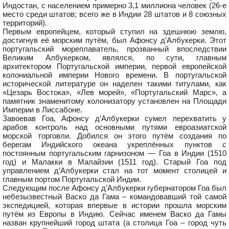
Индостан, с населением примерно 3,1 миллиона человек (26-е
место среди штатов; всего же в Индии 28 штатов и 8 союзных
территорий).
Первым европейцем, который ступил на здешнюю землю,
достигнув её морским путём, был Афонсу д’Албукерки. Этот
португальский мореплаватель, прозванный впоследствии
Великим Албукерком, являлся, по сути, главным
архитектором Португальской империи, первой европейской
колониальной империи Нового времени. В португальской
исторической литературе он наделен такими титулами, как
«Цезарь Востока», «Лев морей», «Португальский Марс», а
памятник знаменитому колонизатору установлен на Площади
Империи в Лиссабоне.
Завоевав Гоа, Афонсу д’Албукерки сумел перехватить у
арабов контроль над основными путями евроазиатской
морской торговли. Добился он этого путём создания по
берегам Индийского океана укреплённых пунктов с
постоянным португальским гарнизоном — Гоа в Индии (1510
год) и Малакки в Малайзии (1511 год). Старый Гоа под
управлением д’Албукерки стал на тот момент столицей и
главным портом Португальской Индии.
Следующим после Афонсу д’Албукерки губернатором Гоа был
небезызвестный Васко да Гама – командовавший той самой
экспедицией, которая впервые в истории прошла морским
путём из Европы в Индию. Сейчас именем Васко да Гамы
назван крупнейший город штата (а столица Гоа – город чуть