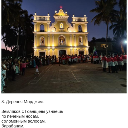
3. Деревня Морджим.
Земляков с Гоанщины узнаешь
по печеным носам,
соломенным волосам,
барабанам,