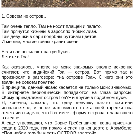
1. Совсем не остров…
Там очень тепло. Там не носят плащей и пальто.
Там прячутся хижины в зарослях гибких лиан.
Там девушки в сари подобны бутонам цветов.
И многие, многие тайны хранит океан.
Если вас посылают на три буквы –
Летите в Гоа!
Как оказалось, многие из моих знакомых вполне искренне
считают, что индийский Гоа — остров. Вот прямо так и
произносят в разговоре: «на острове Гоа». С чего они это
взяли, не совсем понятно.
В принципе, данный нюанс касается не только моих знакомых.
В интернете периодически попадаются на глаза запросы:
«Кому принадлежит остров Гоа?» и другие в подобном духе.
Я, конечно, слыхал, что одну девушку как-то похитили
инопланетяне, и через иллюминатор летающей тарелки она
отчетливо видела, что Гоа имеет форму острова, плавающего
в океане.
А еще утверждают, что Борис Гребенщиков, когда приезжал
сюда в 2020 году, так прямо и спел на концерте в Арамболе:
«Под небом голубым есть ОСТРОВ золотой».