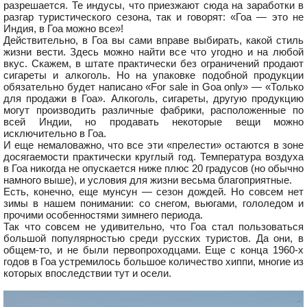
разрешается. Те индусы, что приезжают сюда на заработки в
разгар туристического сезона, так и говорят: «Гоа — это не
Индия, в Гоа можно все»!
Действительно, в Гоа вы сами вправе выбирать, какой стиль
жизни вести. Здесь можно найти все что угодно и на любой
вкус. Скажем, в штате практически без ограничений продают
сигареты и алкоголь. Но на упаковке подобной продукции
обязательно будет написано «For sale in Goa only» — «Только
для продажи в Гоа». Алкоголь, сигареты, другую продукцию
могут производить различные фабрики, расположенные по
всей Индии, но продавать некоторые вещи можно
исключительно в Гоа.
И еще немаловажно, что все эти «прелести» остаются в зоне
досягаемости практически круглый год. Температура воздуха
в Гоа никогда не опускается ниже плюс 20 градусов (но обычно
намного выше), и условия для жизни весьма благоприятные.
Есть, конечно, еще мунсун — сезон дождей. Но совсем нет
зимы в нашем понимании: со снегом, вьюгами, гололедом и
прочими особенностями зимнего периода.
Так что совсем не удивительно, что Гоа стал пользоваться
большой популярностью среди русских туристов. Да они, в
общем-то, и не были первопроходцами. Еще с конца 1960-х
годов в Гоа устремилось большое количество хиппи, многие из
которых впоследствии тут и осели.