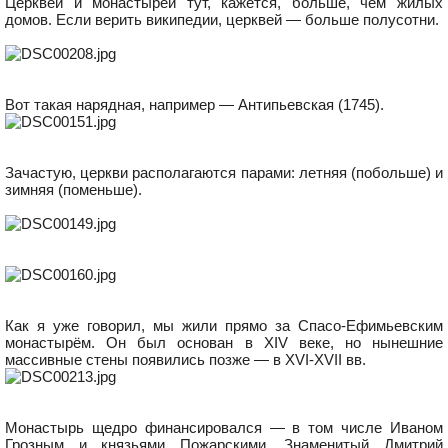
Церквей и монастырей тут, кажется, больше, чем жилых
домов. Если верить википедии, церквей — больше полусотни.
Вот такая нарядная, например — Антипьевская (1745).
Зачастую, церкви располагаются парами: летняя (побольше) и
зимняя (поменьше).
Как я уже говорил, мы жили прямо за Спасо-Ефимьевским
монастырём. Он был основан в XIV веке, но нынешние
массивные стены появились позже — в XVI-XVII вв.
Монастырь щедро финансировался — в том числе Иваном
Грозным и князьями Пожарскими. Знаменитый Дмитрий