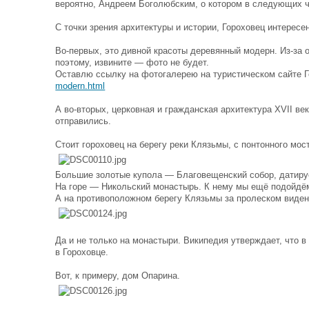
вероятно, Андреем Боголюбским, о котором в следующих 
С точки зрения архитектуры и истории, Гороховец интерес
Во-первых, это дивной красоты деревянный модерн. Из-за 
поэтому, извините — фото не будет.
Оставлю ссылку на фотогалерею на туристическом сайте 
modern.html
А во-вторых, церковная и гражданская архитектура XVII ве
отправились.
Стоит гороховец на берегу реки Клязьмы, с понтонного мос
Большие золотые купола — Благовещенский собор, датиру
На горе — Никольский монастырь. К нему мы ещё подойдё
А на противоположном берегу Клязьмы за пролеском виден
Да и не только на монастыри. Википедия утверждает, что в
в Гороховце.
Вот, к примеру, дом Опарина.