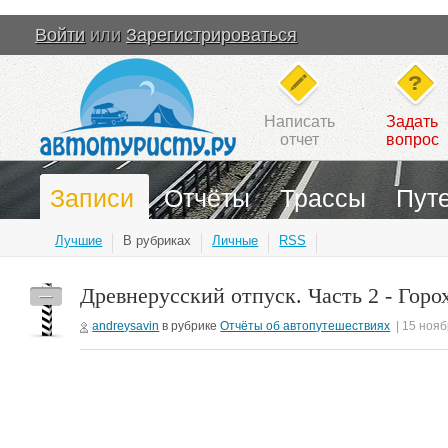
Войти
или
Зарегистрироваться
Написать
Задать
отчет
вопрос
Записи
Отчёты
Трассы
Пут
Лучшие
В рубриках
Личные
RSS
Древнерусский отпуск. Часть 2 - Горо
—
andreysavin
в рубрике
Отчёты об автопутешествиях
| 15 ноя