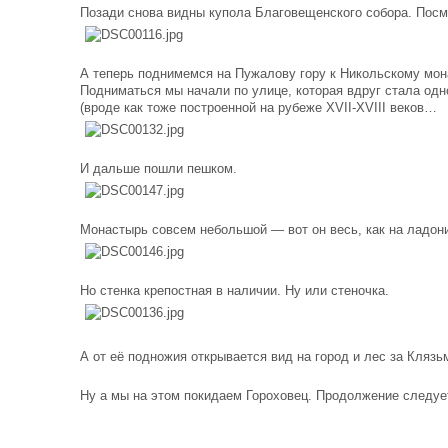
Позади снова видны купола Благовещенского собора. Посм
А теперь поднимемся на Пужалову гору к Никольскому мо
Подниматься мы начали по улице, которая вдруг стала одн
(вроде как тоже построенной на рубеже XVII-XVIII веков…
И дальше пошли пешком.
Монастырь совсем небольшой — вот он весь, как на ладон
Но стенка крепостная в наличии. Ну или стеночка.
А от её подножия открывается вид на город и лес за Клязь
Ну а мы на этом покидаем Гороховец. Продолжение следуе