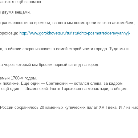
частях я ещё вспомню.
ен двумя вещами.
ограниченности во времени, на него мы посмотрели из окна автомобиля,
Гороховца:
http://www.gorokhovets.ru/turistu/chto-posmotret/derevyannyj-
ка, в обилии сохранившаяся в самой старой части города. Туда мы и
та через который мы бросим первый взгляд на город.
емый 1700-м годом.
м поближе. Ещё один — Сретенский — остался слева, за кадром
 ещё один — Знаменский. Богат Гороховец на монастыри, в общем.
 России сохранилось 20 каменных купеческих палат XVII века. И 7 из ни