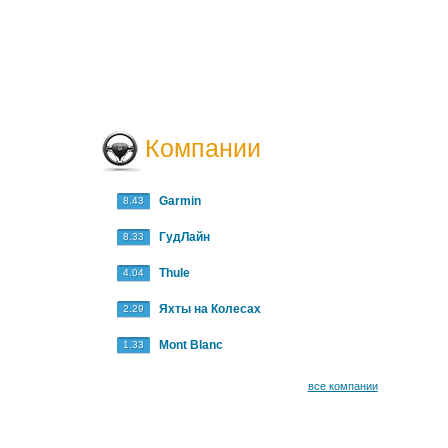
Компании
Garmin
8.43
ГудЛайн
8.33
Thule
4.04
Яхты на Колесах
2.29
Mont Blanc
1.33
все компании