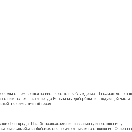
ое кольцо, чем возможно ввел кого-то в заблуждение. На самом деле на
л с ним только частично. До Кольца мы доберёмся в следующей части.
льшой, но симпатичный город.
жнего Новгорода. Насчёт происхождения названия единого мнения у
 растению семейства бобовых оно не имеет никакого отношения. Основан 