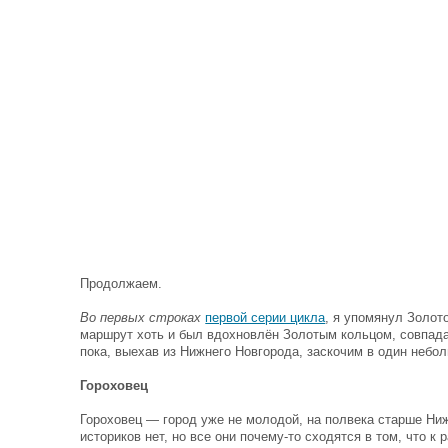
Продолжаем.
Во первых строках
первой серии цикла
, я упомянул Золот
маршрут хоть и был вдохновлён Золотым кольцом, совпада
пока, выехав из Нижнего Новгорода, заскочим в один небо
Гороховец
Гороховец — город уже не молодой, на полвека старше Ни
историков нет, но все они почему-то сходятся в том, что к