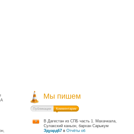
Мы пишем
ш
 А
Публикации
Комментарии
В Дагестан из СПБ часть 1. Махачкала,
3
Сулакский каньон, бархан Сарыкум
он,
Эдуард67
в
Отчёты об