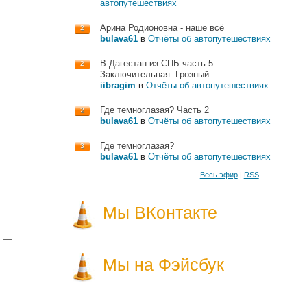
автопутешествиях
Арина Родионовна - наше всё
2
bulava61
в
Отчёты об автопутешествиях
В Дагестан из СПБ часть 5.
2
Заключительная. Грозный
iibragim
в
Отчёты об автопутешествиях
Где темноглазая? Часть 2
2
bulava61
в
Отчёты об автопутешествиях
Где темноглазая?
3
bulava61
в
Отчёты об автопутешествиях
Весь эфир
|
RSS
Мы ВКонтакте
х —
Мы на Фэйсбук