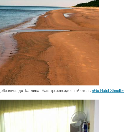
 добрались до Таллина. Наш трехзвездочный отель
«Go Hotel Shnelli»