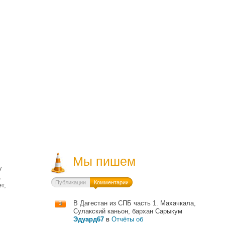
Мы пишем
у
,
Публикации
Комментарии
т,
В Дагестан из СПБ часть 1. Махачкала,
3
Сулакский каньон, бархан Сарыкум
Эдуард67
в
Отчёты об