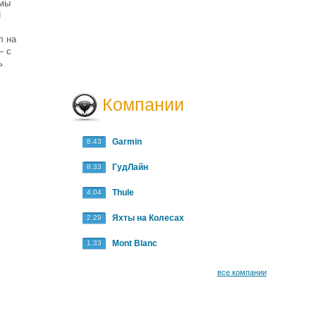
 мы
И
л на
— с
ь
Компании
Garmin
8.43
ГудЛайн
8.33
Thule
4.04
Яхты на Колесах
2.29
Mont Blanc
1.33
все компании