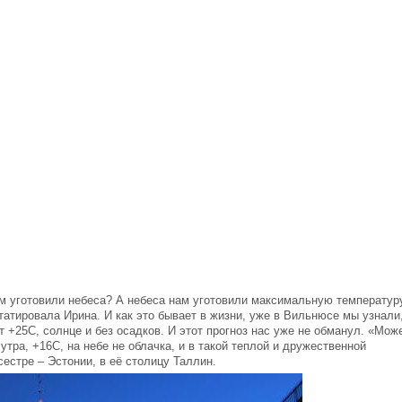
ам уготовили небеса? А небеса нам уготовили максимальную температур
татировала Ирина. И как это бывает в жизни, уже в Вильнюсе мы узнали
т +25С, солнце и без осадков. И этот прогноз нас уже не обманул. «Може
тра, +16С, на небе не облачка, и в такой теплой и дружественной
сестре – Эстонии, в её столицу Таллин.