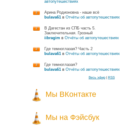
автопутешествиях
Арина Родионовна - наше всё
2
bulava61
в
Отчёты об автопутешествиях
В Дагестан из СПБ часть 5.
2
Заключительная. Грозный
iibragim
в
Отчёты об автопутешествиях
Где темноглазая? Часть 2
2
bulava61
в
Отчёты об автопутешествиях
Где темноглазая?
3
bulava61
в
Отчёты об автопутешествиях
Весь эфир
|
RSS
Мы ВКонтакте
Мы на Фэйсбук