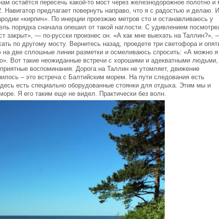
 нам остаётся пересечь какой-то мост через железнодорожное полотно и
. Навигатор предлагает повернуть направо, что я с радостью и делаю. 
ародии «кирпич». По инерции проезжаю метров сто и останавливаюсь у
ль порядка сначала опешил от такой наглости. С удивлением посмотре
ст закрыт», — по-русски произнес он. «А как мне выехать на Таллин?», 
ать по другому мосту. Вернитесь назад, проедете три светофора и опят
 на две сплошные линии разметки и осмеливаюсь спросить: «А можно я
но». Вот такие неожиданные встречи с хорошими и адекватными людьми,
 приятные воспоминания. Дорога на Таллин не утомляет, движение
нилось – это встреча с Балтийским морем. На пути следования есть
 Здесь есть специально оборудованные стоянки для отдыха. Этим мы и
море. Я его таким еще не видел. Практически без волн.