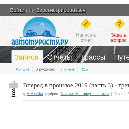
Войти
или
Зарегистрироваться
Написать
Задать
отчет
вопрос
Записи
Отчёты
Трассы
Пут
Лучшие
В рубриках
Личные
RSS
Вперед в прошлое 2019 (часть 3) - тре
—
MrMineika
в рубрике
Отчёты об автопутешествиях
| 12 июня 