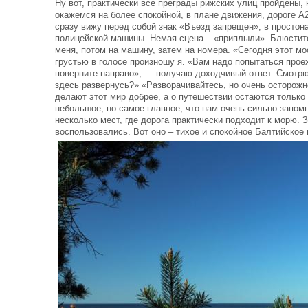
Ну вот, практически все преграды рижских улиц пройдены,
окажемся на более спокойной, в плане движения, дороге А2
сразу вижу перед собой знак «Въезд запрещен», в простон
полицейской машины. Немая сцена – «приплыли». Блюстите
меня, потом на машину, затем на номера. «Сегодня этот мо
грустью в голосе произношу я. «Вам надо попытаться проех
поверните направо», — получаю доходчивый ответ. Смотрю
здесь развернусь?» «Разворачивайтесь, но очень осторож
делают этот мир добрее, а о путешествии остаются только
небольшое, но самое главное, что нам очень сильно запом
несколько мест, где дорога практически подходит к морю.
воспользовались. Вот оно – тихое и спокойное Балтийское 