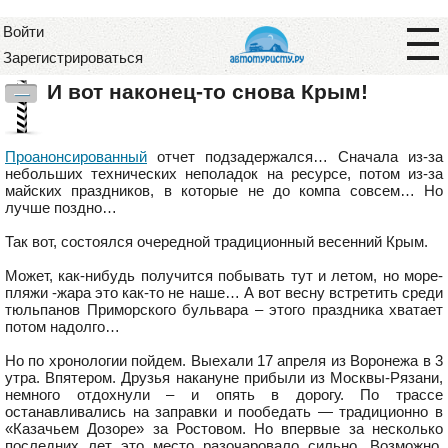
Войти
Зарегистрироваться
И вот наконец-то снова Крым!
—
Проанонсированный
отчет подзадержался… Сначала из-за
небольших технических неполадок на ресурсе, потом из-за
майских праздников, в которые не до компа совсем… Но
лучше поздно…
Так вот, состоялся очередной традиционный весенний Крым.
Может, как-нибудь получится побывать тут и летом, но море-
пляжи -жара это как-то не наше… А вот весну встретить среди
тюльпанов Приморского бульвара – этого праздника хватает
потом надолго…
Но по хронологии пойдем. Выехали 17 апреля из Воронежа в 3
утра. Впятером. Друзья накануне прибыли из Москвы-Рязани,
немного отдохнули – и опять в дорогу. По трассе
останавливались на заправки и пообедать — традиционно в
«Казачьем Дозоре» за Ростовом. Но впервые за несколько
последних лет это место разочаровало сильно. Возможно,