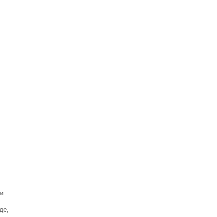
ши
де,