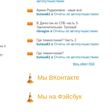
автопутешествиях
Арина Родионовна - наше всё
2
bulava61
в
Отчёты об автопутешествиях
В Дагестан из СПБ часть 5.
2
Заключительная. Грозный
iibragim
в
Отчёты об автопутешествиях
а
Где темноглазая? Часть 2
2
bulava61
в
Отчёты об автопутешествиях
ом я
Где темноглазая?
3
му-
bulava61
в
Отчёты об автопутешествиях
Весь эфир
|
RSS
Мы ВКонтакте
Мы на Фэйсбук