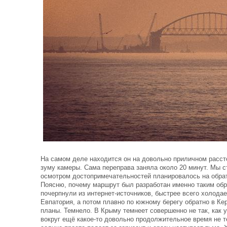
На самом деле находится он на довольно приличном рассто
зуму камеры. Сама переправа заняла около 20 минут. Мы с
осмотром достопримечательностей планировалось на обрат
Поясню, почему маршрут был разработан именно таким обр
почерпнули из интернет-источников, быстрее всего холодае
Евпатория, а потом плавно по южному берегу обратно в Ке
планы. Темнело. В Крыму темнеет совершенно не так, как у
вокруг ещё какое-то довольно продолжительное время не т