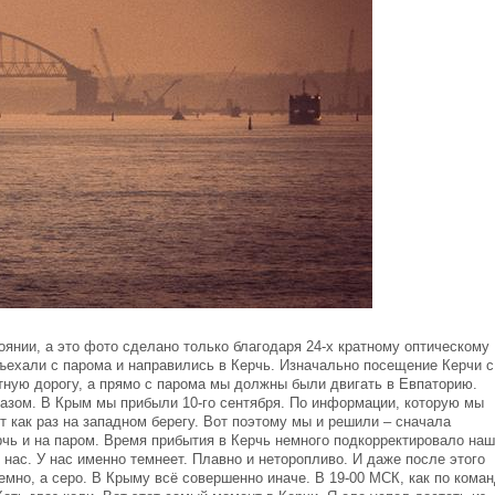
янии, а это фото сделано только благодаря 24-х кратному оптическому
ъехали с парома и направились в Керчь. Изначально посещение Керчи с
ную дорогу, а прямо с парома мы должны были двигать в Евпаторию.
азом. В Крым мы прибыли 10-го сентября. По информации, которую мы
т как раз на западном берегу. Вот поэтому мы и решили – сначала
рчь и на паром. Время прибытия в Керчь немного подкорректировало на
 нас. У нас именно темнеет. Плавно и неторопливо. И даже после этого
емно, а серо. В Крыму всё совершенно иначе. В 19-00 МСК, как по коман