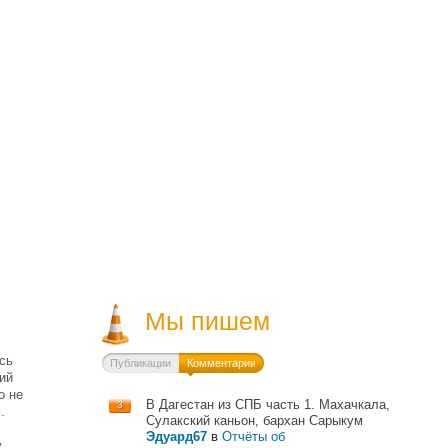
Мы пишем
сь
Публикации
Комментарии
ий
о не
В Дагестан из СПБ часть 1. Махачкала,
3
.
Сулакский каньон, бархан Сарыкум
Эдуард67
в
Отчёты об
у