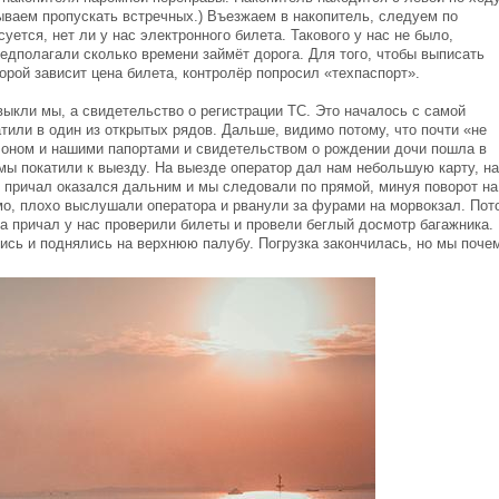
ываем пропускать встречных.) Въезжаем в накопитель, следуем по
уется, нет ли у нас электронного билета. Такового у нас не было,
редполагали сколько времени займёт дорога. Для того, чтобы выписать
орой зависит цена билета, контролёр попросил «техпаспорт».
выкли мы, а свидетельство о регистрации ТС. Это началось с самой
тили в один из открытых рядов. Дальше, видимо потому, что почти «не
алоном и нашими папортами и свидетельством о рождении дочи пошла в
 мы покатили к выезду. На выезде оператор дал нам небольшую карту, н
 причал оказался дальним и мы следовали по прямой, минуя поворот на
мо, плохо выслушали оператора и рванули за фурами на морвокзал. Пот
а причал у нас проверили билеты и провели беглый досмотр багажника.
ись и поднялись на верхнюю палубу. Погрузка закончилась, но мы поче