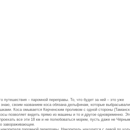
о путешествия – паромной переправы. То, что будет за ней – это уже
 я знаю, своим названием коса обязана дельфинам, которые выбрасывали
чушками. Коса омывается Керченским проливом с одной стороны (Таманск
косы позволяет видеть прямо из машины и то и другое одновременно. Эт
 проехать все эти 18 км и не полюбоваться морем, пусть даже не Чёрным
-то завораживающее.
 накопителя паромной переправы. Накопитель находится с левой по ход