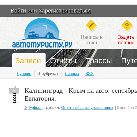
Войти
или
Зарегистрироваться
Написать
Задать
отчет
вопрос
Записи
Отчёты
Трассы
Пут
Лучшие
В рубриках
Личные
RSS
Калининград - Крым на авто. сентябрь
—
Евпатория.
Typhoon
в рубрике
Отчёты об автопутешествиях
| 8 октября 