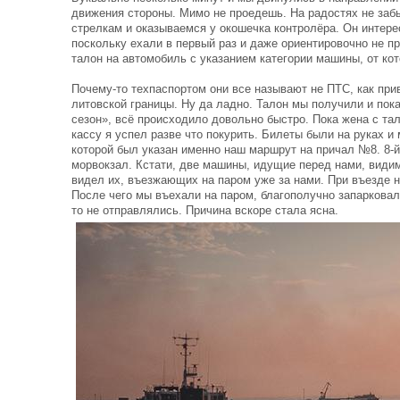
движения стороны. Мимо не проедешь. На радостях не заб
стрелкам и оказываемся у окошечка контролёра. Он интерес
поскольку ехали в первый раз и даже ориентировочно не п
талон на автомобиль с указанием категории машины, от кот
Почему-то техпаспортом они все называют не ПТС, как при
литовской границы. Ну да ладно. Талон мы получили и пока
сезон», всё происходило довольно быстро. Пока жена с т
кассу я успел разве что покурить. Билеты были на руках и
которой был указан именно наш маршрут на причал №8. 8-й
морвокзал. Кстати, две машины, идущие перед нами, види
видел их, въезжающих на паром уже за нами. При въезде н
После чего мы въехали на паром, благополучно запарковал
то не отправлялись. Причина вскоре стала ясна.