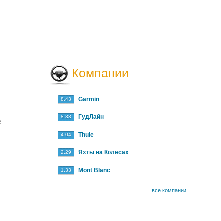
Компании
Garmin
8.43
,
ГудЛайн
8.33
е
Thule
4.04
Яхты на Колесах
2.29
Mont Blanc
1.33
все компании