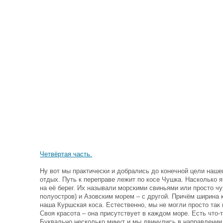
Четвёртая часть.
Ну вот мы практически и добрались до конечной цели нашег
отдых. Путь к переправе лежит по косе Чушка. Насколько
на её берег. Их называли морскими свиньями или просто 
полуостров) и Азовским морем – с другой. Причём ширина 
наша Куршская коса. Естественно, мы не могли просто так
Своя красота – она присутствует в каждом море. Есть что
Буквально несколько минут и мы двинулись в направлении