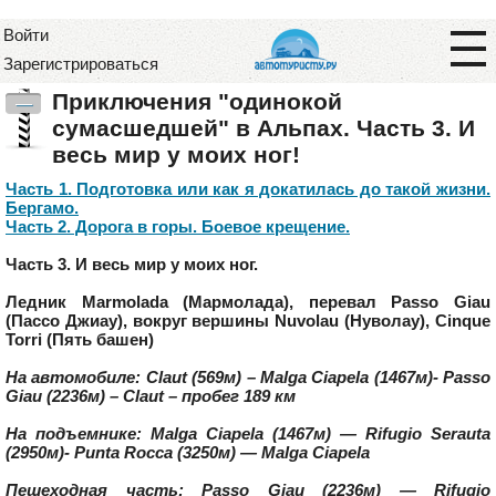
Войти
Зарегистрироваться
Приключения "одинокой
—
сумасшедшей" в Альпах. Часть 3. И
весь мир у моих ног!
Часть 1. Подготовка или как я докатилась до такой жизни.
Бергамо.
Часть 2. Дорога в горы. Боевое крещение.
Часть 3. И весь мир у моих ног.
Ледник Marmolada (Мармолада), перевал Passo Giau
(Пассо Джиау), вокруг вершины Nuvolau (Нуволау), Cinque
Torri (Пять башен)
На автомобиле: Claut (569м) – Malga Ciapela (1467м)- Passo
Giau (2236м) – Claut – пробег 189 км
На подъемнике: Malga Ciapela (1467м) — Rifugio Serauta
(2950м)- Punta Rocca (3250м) — Malga Ciapela
Пешеходная часть: Passo Giau (2236м) — Rifugio