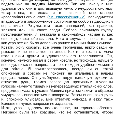
подъемника на
ледник Marmolada
. Так как накануне мне
удалось отключить доставившую немало неудобств систему
«старт-стоп», то ехала я в привычной мне манере
«расслабленного енота» (
см. классификацию
), периодически
впадающего в замороженное состояние на особо выдающихся
серпантинах. Результатом таких западаний, как правило,
являлся длинный хвост сзади. Собрав приличную группу
преследователей, я заезжала в какой-нибудь карман и, как
ящерица, хвост сбрасывала. Но это случалось нечасто, так
как утро все же было довольно раннее и машин было немного.
Кстати, хочу сказать, все очень терпеливы, никто сзади не
рыскает и не вешается на хвост. Как-то я ехала с моим
итальянским другом и удивлялась его терпеливости. Он,
конечно, немного ерзал в своем кресле, но тихохода, едущего
впереди, никак не напрягал, а просто ждал удобного момента
для обгона. Я поинтересовалась, всегда ли он такой
спокойный и совсем не похожий на итальянца в нашем
представлении. Он улыбнулся, вдруг взмахнул руками и,
отпустив руль, громко заверещал противным гнусавым
голосом какую-то тираду из непереводимых итальянских слов,
продолжая махать руками. Машина при этом каким-то образом
умудрялась вписываться в повороты. Затем вновь взял руль
и, спокойно улыбаясь, мне ответил: «Иногда я езжу так.»
Больше я глупых вопросов не задавала.
Итак, утро выдалось великолепное, ни единого облачка.
Пейзажи были так красивы, что не остановиться, чтобы