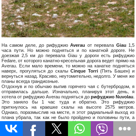
На самом деле, до рифуджио
Averau
от перевала
Giau
1,5
часа пути. Но можно подняться и по канатной дороге. Не
доезжая 2,5 км до перевала Giau у дороги есть рифуджио
Fedare, от которого канатно-кресельная дорога ведет прямо на
Averau. Если мало времени, то можно на канатке подняться
наверх, прогуляться до скалы
Cinque Torri
(Пять Башен) и
вернуться назад. Красиво, неутомительно, недолго. У меня же
планы всегда грандиозные.
Отдохнув и по обычаю выпив горячего чая с бутербродом, я
отправилась дальше. Изначально, планируя этот день, я
хотела от рифуджио Averau подняться до
рифуджио Nuvolau
.
Это заняло бы 1 час туда и обратно. Это рифуджио
приткнулось на краешке скалы на высоте 2575 метров.
Однако, поразмыслив на месте, я этот радиальный выход из
плана убрала, так как не было пройдено и половины пути, а
рисковать временем я не могла. Не хотела оказаться в горах
на машине ночью. Поэтому мой путь дальше лежал в сторону
рифуджио
Skoiattoli
.