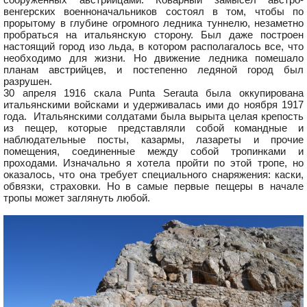
венгерских военноначальников состоял в том, чтобы по
прорытому в глубине огромного ледника туннелю, незаметно
пробраться на итальянскую сторону. Был даже построен
настоящий город изо льда, в котором располагалось все, что
необходимо для жизни. Но движение ледника помешало
планам австрийцев, и постепенно ледяной город был
разрушен.
30 апреля 1916 скала Punta Serauta была оккупирована
итальянскими войсками и удерживалась ими до ноября 1917
года. Итальянскими солдатами была вырыта целая крепость
из пещер, которые представляли собой командные и
наблюдательные посты, казармы, лазареты и прочие
помещения, соединенные между собой тропинками и
проходами. Изначально я хотела пройти по этой тропе, но
оказалось, что она требует специального снаряжения: каски,
обвязки, страховки. Но в самые первые пещеры в начале
тропы может заглянуть любой.