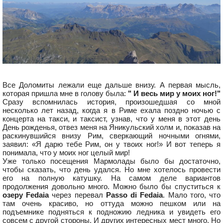
Все Доломиты лежали еще дальше внизу. А первая мысль,
которая пришла мне в голову была:
" И весь мир у моих ног!"
Сразу вспомнилась история, произошедшая со мной
несколько лет назад, когда я в Риме ехала поздно ночью с
концерта на такси, и таксист, узнав, что у меня в этот день
День рожденья, отвез меня на Яникульский холм и, показав на
раскинувшийся внизу Рим, сверкающий ночными огнями,
заявил: «Я дарю тебе Рим, он у твоих ног!» И вот теперь я
понимала, что у моих ног целый мир!
Уже только посещения Мармолады было бы достаточно,
чтобы сказать, что день удался. Но мне хотелось провести
его на полную катушку. На самом деле вариантов
продолжения довольно много. Можно было бы спуститься к
озеру Fedaia
через перевал
Passo di Fedaia
. Мало того, что
там очень красиво, но оттуда можно пешком или на
подъемнике подняться к подножию ледника и увидеть его
совсем с другой стороны. И других интересных мест много. Но