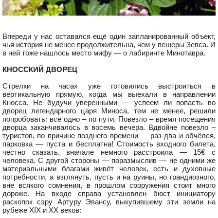
Впереди у нас оставался ещё один запланированный объект,
чья история не менее продолжительна, чем у пещеры Зевса. И
в ней тоже нашлось место мифу — о лабиринте Минотавра.
КНОССКИЙ ДВОРЕЦ
Стрелки на часах уже готовились выстроиться в
вертикальную прямую, когда мы выехали в направлении
Кносса. Не будучи уверенными — успеем ли попасть во
дворец легендарного царя Миноса, тем не менее, решили
попробовать: всё одно – по пути. Повезло – время посещения
дворца заканчивалось в восемь вечера. Вдвойне повезло –
туристов, по причине позднего времени — раз-два и обчёлся,
парковка — пуста и бесплатна! Стоимость входного билета,
честно сказать, вначале немного расстроила — 15€ с
человека. С другой стороны — поразмыслив — не одними же
материальными благами живёт человек, есть и духовные
потребности, а взглянуть, пусть и на руины, но грандиозного,
вне всякого сомнения, в прошлом сооружения стоит много
дороже. На входе справа установлен бюст инициатору
раскопок сэру Артуру Эвансу, выкупившему эти земли на
рубеже XIX и XX веков: