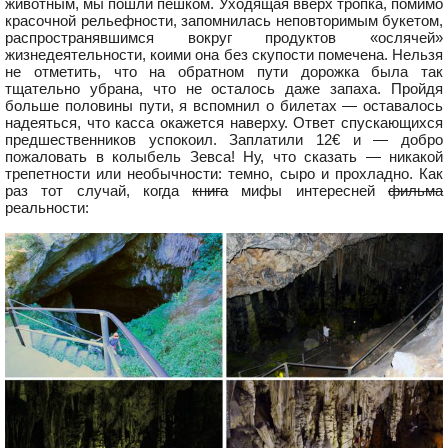
животным, мы пошли пешком. Уходящая вверх тропка, помимо
красочной рельефности, запомнилась неповторимым букетом,
распространявшимся вокруг продуктов «ослячей»
жизнедеятельности, коими она без скупости помечена. Нельзя
не отметить, что на обратном пути дорожка была так
тщательно убрана, что не осталось даже запаха. Пройдя
больше половины пути, я вспомнил о билетах — оставалось
надеяться, что касса окажется наверху. Ответ спускающихся
предшественников успокоил. Заплатили 12€ и — добро
пожаловать в колыбель Зевса! Ну, что сказать — никакой
трепетности или необычности: темно, сыро и прохладно. Как
раз тот случай, когда
книга
мифы интересней
фильма
реальности: