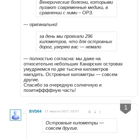
Венерические болезни, которыми
пугают современные медики, в
сравнении с ними – ОРЗ.
— оригинально!
за день мы проехали 296
километров, что для островных
дорог, уверяю вас — немало
— полностью согласна: мы даже на
относительно небольших Канарских островах
умудряемся по две тысячи километров
наездить. Островные километры — совсем
другие.
Спасибо за очередную солнечную и
позитиффффную часть!
-
+
1
BVD64
17 августа 2017, 03:07
↑
↓
Островные километры —
совсем другие.