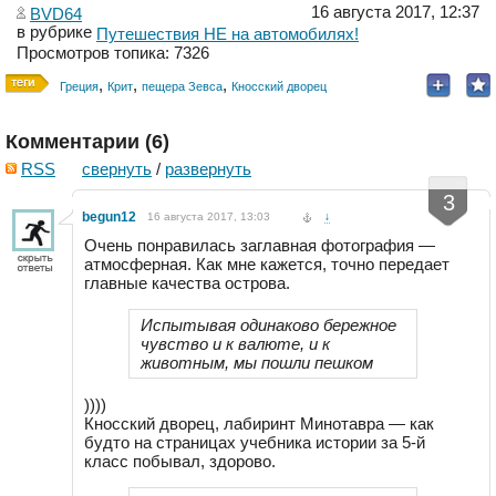
16 августа 2017, 12:37
BVD64
в рубрике
Путешествия НЕ на автомобилях!
Просмотров топика: 7326
,
,
,
Греция
Крит
пещера Зевса
Кносский дворец
Комментарии (
6
)
RSS
свернуть
/
развернуть
-
+
3
begun12
16 августа 2017, 13:03
↓
Очень понравилась заглавная фотография —
атмосферная. Как мне кажется, точно передает
главные качества острова.
Испытывая одинаково бережное
чувство и к валюте, и к
животным, мы пошли пешком
))))
Кносский дворец, лабиринт Минотавра — как
будто на страницах учебника истории за 5-й
класс побывал, здорово.