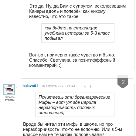
Это да! Ну, да Вам с супругом, исколесившим
Канары вдоль и поперёк, как никому
известно, что это такое.
как будто на страницах
учебника истории за 5-й класс
побывал
Вот-вот, примерно такое чувство и было.
Спасибо, Светлана, за позитиффффный
комментарий! :)
-
+
2
bulava61
16 августа 2017, 15:43
↓
Почитаешь эти древнегреческие
мифы – вот уж где царила
неразборчивость половых
отношений,
Вроде бы читал эти мифы в школе. но про
неразборчивость что-то не вспомню. Или в 5-м
классе нам не те мифы подсовывали?