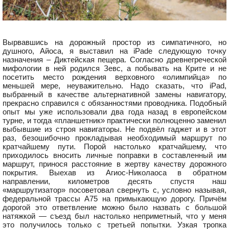
Вырвавшись на дорожный простор из симпатичного, но
душного, Айоса, я выставил на iPadе следующую точку
назначения – Диктейская пещера. Согласно древнегреческой
мифологии в ней родился Зевс, а побывать на Крите и не
посетить место рождения верховного «олимпийца» по
меньшей мере, неуважительно. Надо сказать, что iPad,
выбранный в качестве альтернативной замены навигатору,
прекрасно справился с обязанностями проводника. Подобный
опыт мы уже использовали два года назад в европейском
турне, и тогда «планшетник» практически полноценно заменил
выбывшие из строя навигаторы. Не подвёл гаджет и в этот
раз, безошибочно прокладывая необходимый маршрут по
кратчайшему пути. Порой настолько кратчайшему, что
приходилось вносить личные поправки в составленный им
маршрут, принося расстояние в жертву качеству дорожного
покрытия. Выехав из Агиос-Николаоса в обратном
направлении, километров десять спустя наш
«маршрутизатор» посоветовал свернуть с, условно называя,
федеральной трассы А75 на примыкающую дорогу. Причём
дорогой это ответвление можно было назвать с большой
натяжкой — съезд был настолько неприметный, что у меня
это получилось только с третьей попытки. Узкая тропка