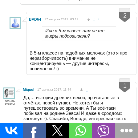
-
+
2
BVD64
17 августа 2017, 03:11
↑
↓
Или в 5-м классе нам не те
мифы подсовывали?
В 5-м классе на подобных мелочах (это я про
неразборчивость) внимание не
концентрируешь — другие интересы,
понимаешь! :)
-
+
1
Miquel
17 августа 2017, 11:44
↓
Да,… истории древних веков, прочитанные в
отчётах, порой пугают. Не хотел бы я
путешествовать во времени. А Ты всё-таки
побывал на родине Зевса! И даже в «роддом»
заглянул -). Спасибо, Володя, интересная часть
получилась.
-
+