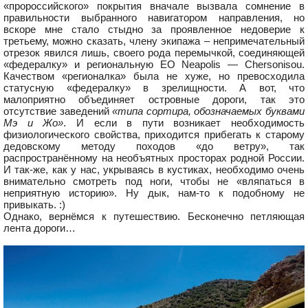
«пророссийского» покрытия вначале вызвала сомнение в
правильности выбранного навигатором направления, но
вскоре мне стало стыдно за проявленное недоверие к
третьему, можно сказать, члену экипажа – непримечательный
отрезок явился лишь, своего рода перемычкой, соединяющей
«федералку» и региональную EO Neapolis — Chersonisou.
Качеством «регионалка» была не хуже, но превосходила
статусную «федералку» в зрелищности. А вот, что
малоприятно объединяет островные дороги, так это
отсутствие заведений
«типа сортира, обозначаемых буквами
Мэ и Жо»
. И если в пути возникает необходимость
физиологического свойства, приходится прибегать к старому
дедовскому методу походов «до ветру», так
распространённому на необъятных просторах родной России.
И так-же, как у нас, укрываясь в кустиках, необходимо очень
внимательно смотреть под ноги, чтобы не «вляпаться в
неприятную историю». Ну дык, нам-то к подобному не
привыкать. :)
Однако, вернёмся к путешествию. Бесконечно петляющая
лента дороги…