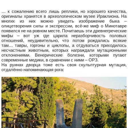
… к сожалению всего лишь реплики, но хорошего качества,
оригиналы хранятся в археологическом музее Ираклиона. На
многих из них можно увидеть изображение быка –
олицетворения силы и экспрессии, всё-же миф о Минотавре
появился не на ровном месте. Почитаешь эти древнегреческие
мифы – вот уж где царила неразборчивость половых
отношений, неудивительно, что потом рождались всякие
там… тавры, горгоны и циклопы, а отдуваться приходилось
несчастным животным, которых награждали мутационными
отклонениями. Венерические болезни, которыми пугают
современные медики, в сравнении с ними – ОРЗ.
На руинах дворца тоже есть своя скульптурная мутация,
отдалённо напоминающая рога: