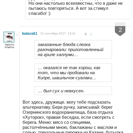
Но они настолько всеизвестны, что я даже не
пытаюсь повторяться. А вот за стимул
спасибо! :)
-
+
2
bulava61
21 сентября 2017, 13:41
↓
заказанные блюда слегка
разочаровали: приготовленный
на гриле халлуми…
… оказался не так хорош, как
тот, что мы пробовали на
Кипре, шашлычок-сувлаки…
… был сух и невкусен.
Вот здесь, дружище. могу тебе подсказать
альтернативу. Бери ручку, записывай: берег
Озернинского водохранилища, база отдыха
«Хуторок», правая беседка, если смотреть с
берега. Меню: мясо со специями,
растолчёнными мною, баклажаны с маслом и
солью, треугольные пирожки из Казани, бутылка