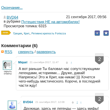
Окончание...
21 сентября 2017, 09:56
BVD64
в рубрике
Путешествия НЕ на автомобилях!
Просмотров топика: 6315
,
,
Греция
Крит
Ретимно:крепость Fortezza
Комментарии (
6
)
RSS
свернуть
/
развернуть
-
+
2
Miquel
21 сентября 2017, 11:47
↓
А вот раньше Ты баловал нас сопутствующими
легендами, историями… Друже, давай!
Напрягись! Это ж Крит, как-никак! ))) Хочется
чего-нибудь мистического. Короче, в последней
части жду!
-
+
2
BVD64
21 сентября 2017, 12:08
↑
↓
Дружище, здесь не легенды — здесь мифы!