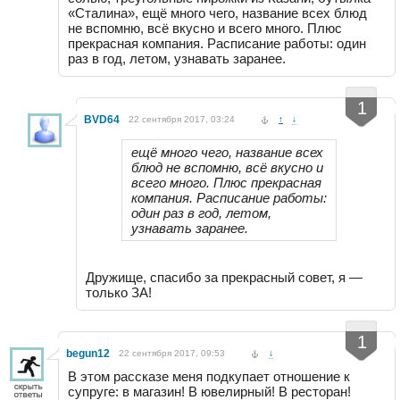
«Сталина», ещё много чего, название всех блюд
не вспомню, всё вкусно и всего много. Плюс
прекрасная компания. Расписание работы: один
раз в год, летом, узнавать заранее.
-
+
1
BVD64
22 сентября 2017, 03:24
↑
↓
ещё много чего, название всех
блюд не вспомню, всё вкусно и
всего много. Плюс прекрасная
компания. Расписание работы:
один раз в год, летом,
узнавать заранее.
Дружище, спасибо за прекрасный совет, я —
только ЗА!
-
+
1
begun12
22 сентября 2017, 09:53
↓
В этом рассказе меня подкупает отношение к
супруге: в магазин! В ювелирный! В ресторан!