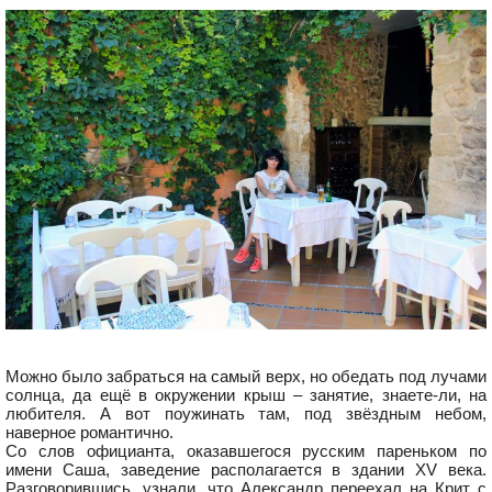
Можно было забраться на самый верх, но обедать под лучами
солнца, да ещё в окружении крыш – занятие, знаете-ли, на
любителя. А вот поужинать там, под звёздным небом,
наверное романтично.
Со слов официанта, оказавшегося русским пареньком по
имени Саша, заведение располагается в здании XV века.
Разговорившись, узнали, что Александр переехал на Крит с