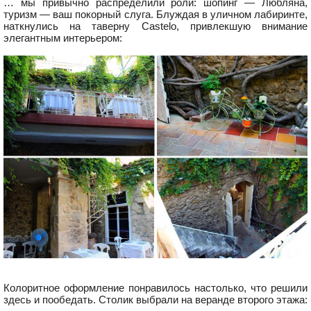
… мы привычно распределили роли: шопинг — Любляна,
туризм — ваш покорный слуга. Блуждая в уличном лабиринте,
наткнулись на таверну Castelo, привлекшую внимание
элегантным интерьером:
Колоритное оформление понравилось настолько, что решили
здесь и пообедать. Столик выбрали на веранде второго этажа: