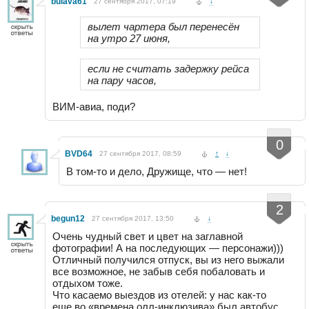
bulava61
27 сентября 2017, 07:19
↓
вылет чартера был перенесён
на утро 27 июня,
если не считать задержку рейса
на пару часов,
ВИМ-авиа, поди?
-
+
0
BVD64
27 сентября 2017, 08:59
↑
↓
В том-то и дело, Дружище, что — нет!
-
+
2
begun12
27 сентября 2017, 13:50
↓
Очень чудный свет и цвет на заглавной
фотографии! А на последующих — персонажи)))
Отличный получился отпуск, вы из него выжали
все возможное, не забыв себя побаловать и
отдыхом тоже.
Что касаемо выездов из отелей: у нас как-то
еще во «времена олл-инклюзива» был автобус