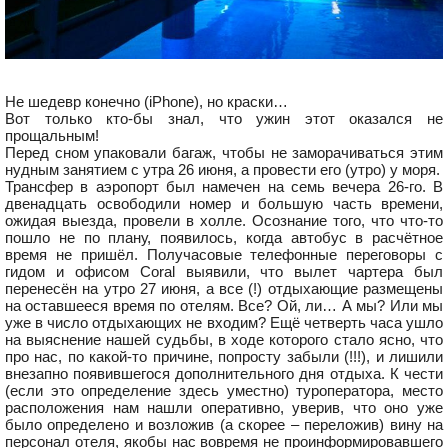
Не шедевр конечно (iPhone), но краски…
Вот только кто-бы знал, что ужин этот оказался не
прощальным!
Перед сном упаковали багаж, чтобы не заморачиваться этим
нудным занятием с утра 26 июня, а провести его (утро) у моря.
Трансфер в аэропорт был намечен на семь вечера 26-го. В
двенадцать освободили номер и большую часть времени,
ожидая выезда, провели в холле. Осознание того, что что-то
пошло не по плану, появилось, когда автобус в расчётное
время не пришёл. Получасовые телефонные переговоры с
гидом и офисом Coral выявили, что вылет чартера был
перенесён на утро 27 июня, а все (!) отдыхающие размещены
на оставшееся время по отелям. Все? Ой, ли… А мы? Или мы
уже в число отдыхающих не входим? Ещё четверть часа ушло
на выяснение нашей судьбы, в ходе которого стало ясно, что
про нас, по какой-то причине, попросту забыли (!!!), и лишили
внезапно появившегося дополнительного дня отдыха. К чести
(если это определение здесь уместно) туроператора, место
расположения нам нашли оперативно, уверив, что оно уже
было определено и возложив (а скорее – переложив) вину на
персонал отеля, якобы нас вовремя не проинформировавшего