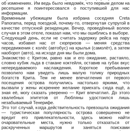
об изменениях. Им ведь было невдомёк, что первым делом на
ресепшене я поинтересовался о поступившей для нас
информации.
Временным убежищем была избрана соседняя Creta
Panorama, перед поездкой, почему-то, отвергнутая супругой в
качестве отпускной резиденции. Вечер, проведённый волею
случая в этом отеле, показал нам, что мы ошиблись в выборе.
Следующий день, если не считать задержку рейса на пару
часов, избавил нас от сюрпризов — меняя средства
передвижения с колёс (автобус) на крылья (самолёт), а затем
наоборот (авто), на исходе дня мы были дома.
Знакомство с Критом, равно как и его ожидание, растаяло,
словно кубик льда в стакане коктейля, оставив на губах вкус
непередаваемого наслаждения. Короткое пребывание
позволило нам увидеть лишь малую толику природных
богатств Крита. Тем не менее впечатления от первого
посещения острова получились настолько яркими, что
вызвали у жены искреннее желание приехать сюда ещё, а
зная её, могу сказать уверенно — Крит впечатлил. До этого
хвалебных эпитетов от Любляны удостоился лишь
незабываемый Тенерифе.
Это тот случай, когда действительность превзошла ожидания
— туристическая популярность острова совершенно не
вредит его привлекательности, здесь можно найти
очаровательные места, нужно только отказаться от
раскрученных маршрутов и заняться поисками