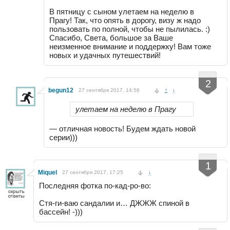
В пятницу с сыном улетаем на неделю в
Прагу! Так, что опять в дорогу, визу ж надо
пользовать по полной, чтобы не пылилась. :)
Спасибо, Света, большое за Ваше
неизменное внимание и поддержку! Вам тоже
новых и удачных путешествий!
-
+
2
begun12
27 сентября 2017, 14:56
↑
↓
улетаем на неделю в Прагу
— отличная новость! Будем ждать новой
серии)))
-
+
1
Miquel
27 сентября 2017, 17:25
↓
Последняя фотка по-кад-ро-во:
Стя-ги-ваю сандалии и… ДЖЖЖ спиной в
бассейн! -)))