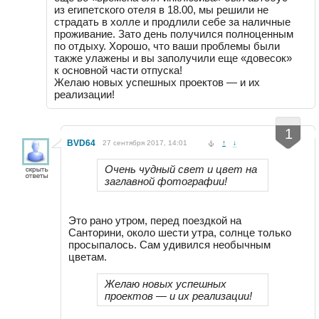
из египетского отеля в 18.00, мы решили не
страдать в холле и продлили себе за наличные
проживание. Зато день получился полноценным
по отдыху. Хорошо, что ваши проблемы были
также улажены и вы заполучили еще «довесок»
к основной части отпуска!
Желаю новых успешных проектов — и их
реализации!
-
+
1
BVD64
27 сентября 2017, 14:01
↑
↓
Очень чудный свет и цвет на
заглавной фотографии!
Это рано утром, перед поездкой на
Санторини, около шести утра, солнце только
просыпалось. Сам удивился необычным
цветам.
Желаю новых успешных
проектов — и их реализации!