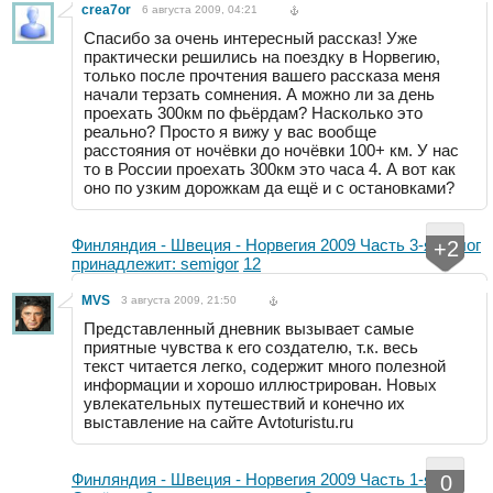
crea7or
6 августа 2009, 04:21
Спасибо за очень интересный рассказ! Уже
практически решились на поездку в Норвегию,
только после прочтения вашего рассказа меня
начали терзать сомнения. А можно ли за день
проехать 300км по фьёрдам? Насколько это
реально? Просто я вижу у вас вообще
расстояния от ночёвки до ночёвки 100+ км. У нас
то в России проехать 300км это часа 4. А вот как
оно по узким дорожкам да ещё и с остановками?
Финляндия - Швеция - Норвегия 2009 Часть 3-я
/
Блог
+2
принадлежит: semigor
12
MVS
3 августа 2009, 21:50
Представленный дневник вызывает самые
приятные чувства к его создателю, т.к. весь
текст читается легко, содержит много полезной
информации и хорошо иллюстрирован. Новых
увлекательных путешествий и конечно их
выставление на сайте Avtoturistu.ru
Финляндия - Швеция - Норвегия 2009 Часть 1-я
/
0