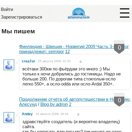
Войти
Зарегистрироваться
Мы пишем
Финляндия - Швеция - Норвегия 2009 Часть 3-я
/
Блог
0
принадлежит: semigor
12
crea7or
25 августа 2009, 01:55
всётаки 300км по фьёрдам это много ;) Мы
только к ночи добрались до гостиницы. Надо не
больше 200. По дорогам типа стокгольм-осло
легко 550+, а осло-odda или осло-Ardal 350+.
Продолжение отчёта об автопутешествии в Норвегию:
0
Алесунд
/
Blog by admin
2
Andey
24 августа 2009, 18:33
здравствуйте создатель (и вероятно владелец)
сайта.
как бы написать вам письмо? (не нашел ни одно