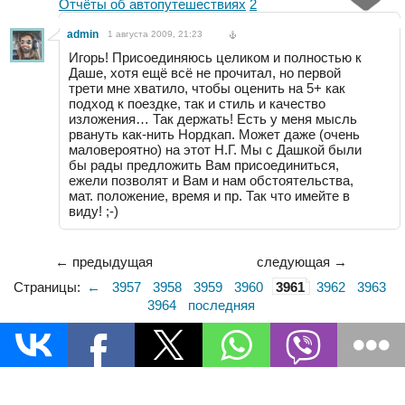
Отчёты об автопутешествиях
2
admin
1 августа 2009, 21:23
Игорь! Присоединяюсь целиком и полностью к
Даше, хотя ещё всё не прочитал, но первой
трети мне хватило, чтобы оценить на 5+ как
подход к поездке, так и стиль и качество
изложения… Так держать! Есть у меня мысль
рвануть как-нить Нордкап. Может даже (очень
маловероятно) на этот Н.Г. Мы с Дашкой были
бы рады предложить Вам присоединиться,
ежели позволят и Вам и нам обстоятельства,
мат. положение, время и пр. Так что имейте в
виду! ;-)
← предыдущая
следующая →
Страницы:
←
3957
3958
3959
3960
3961
3962
3963
3964
последняя