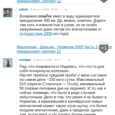
принадлежит: semigor
12
admin
6 августа 2009, 16:49
Возможно
crea7or
имел в виду единократное
преодаление 300 км. Да, можно, конечно. Дороги
там хоть и извилистые и узкие, но не особо
загруженные даже летом (по впечатлениям от
путешествия 2008
-ого года)
Финляндия - Швеция - Норвегия 2009 Часть 3-я
/
Блог
+1
принадлежит: semigor
12
semigor
6 августа 2009, 14:17
Рад, что понравилось! Надеюсь, что что-то для
себя почерпнули полезного.
Насчёт пробега; средний пробег у меня составил
на самом деле ~230 км в сутки. Максимальный
510 (перегон Стокгольм — Осло), минимальный
90 (первая половина дня на леднике). И то, как я
сейчас понимаю, это было в ряде случаев
избыточным. Дело в том, что ранее я не бывал в
Норвегии, а навалившийся калейдоскоп новых
впечатлений играет такую злую шутку, что более
поздние впечатления, даже в пределах одного
дня, вытесняют и заслоняют более ранние.