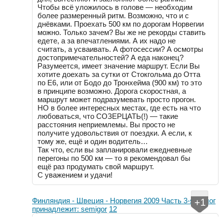
Чтобы всё уложилось в голове — необходим
более размеренный ритм. Возможно, что и с
днёвками. Проехать 500 км по дорогам Норвегии
можно. Только зачем? Вы же не рекорды ставить
едете, а за впечатлениями. А их надо не
считать, а усваивать. А фотосессии? А осмотры
достопримечательностей? А еда наконец?
Разумеется, имеет значение маршрут. Если Вы
хотите доехать за сутки от Стокгольма до Отта
по Е6, или от Бодо до Тронхейма (900 км) то это
в принципе возможно. Дорога скоростная, а
маршрут может подразумевать просто прогон.
НО в более интересных местах, где есть на что
любоваться, что СОЗЕРЦАТЬ(!) — такие
расстояния неприемлемы. Вы просто не
получите удовольствия от поездки. А если, к
тому же, ещё и один водитель…
Так что, если вы запланировали ежедневные
перегоны по 500 км — то я рекомендовал бы
ещё раз продумать свой маршрут.
С уважением и удачи!
Финляндия - Швеция - Норвегия 2009 Часть 3-я
/
Блог
+1
принадлежит: semigor
12