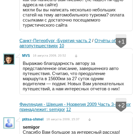
адреса на сайте)
могли бы вы написать несколько небольших
статей на тему автомобильного туризма? оплата
ссылками с достаточно посещаемого
туристического сайта
Санкт-Петербург -Бурятия часть 2
/
Отчёты об
+1
автопутешествиях
10
MVS
16 августа 2009, 20:52
Выражаю благодарность автору за
представленное описание, завершенного авто
путешествия. Считаю, что преодоление
маршрута в 15600км за 27 суток одним
водителем — подвиг. Новых Вам увлекательных
путешествий, а нам интересных отчетов о них!
Финляндия - Швеция - Норвегия 2009 Часть 3-я
/
Блог
+2
принадлежит: semigor
12
ptitsa-shmel
16 августа 2009, 15:37
semigor
Спасибо Вам большое за интересный рассказ!