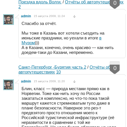
Поездка вдоль Волги.
/
Отчёты об автопутешествиях
0
2
admin
15 августа 2009, 11:24
Спасибо за отчёт.
Мы тоже в Казань вот хотели съездить на
июньские праздники, но уехали в итоге
в
Муром
)))
А в Казани, конечно, очень красиво — как-нить
доедем-таки до Казани, непременно.
Санкт-Петербург -Бурятия часть 2
/
Отчёты об
0
автопутешествиях
10
admin
15 августа 2009, 11:20
Блин, класс — природа местами прямо как в
Норвегии. Тоже как-нить хочу по России
закататься комплексно, но что-то пока такой
маршрут кажется стремноватым тупо даже в
плане безопасности. Наверное это рез-т
предвзятого просто отношения моего к
Российской туристической инфраструктуре (её
неразвитости в сравнении с той же