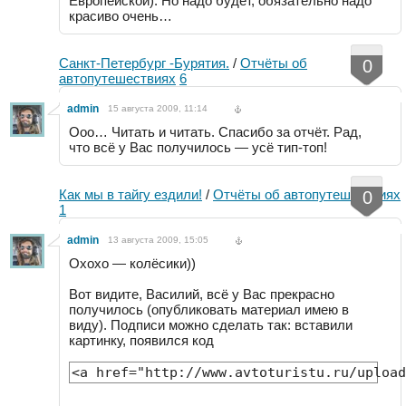
Европейской). Но надо будет, обязательно надо
красиво очень…
Санкт-Петербург -Бурятия.
/
Отчёты об
0
автопутешествиях
6
admin
15 августа 2009, 11:14
Ооо… Читать и читать. Спасибо за отчёт. Рад,
что всё у Вас получилось — усё тип-топ!
Как мы в тайгу ездили!
/
Отчёты об автопутешествиях
0
1
admin
13 августа 2009, 15:05
Охохо — колёсики))
Вот видите, Василий, всё у Вас прекрасно
получилось (опубликовать материал имею в
виду). Подписи можно сделать так: вставили
картинку, появился код
<a href="http://www.avtoturistu.ru/upload