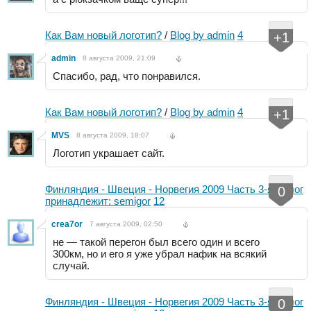
Как Вам новый логотип?
/
Blog by admin
4
+1
admin
8 августа 2009, 21:09
Спасибо, рад, что понравился.
Как Вам новый логотип?
/
Blog by admin
4
+1
MVS
8 августа 2009, 18:07
Логотип украшает сайт.
Финляндия - Швеция - Норвегия 2009 Часть 3-я
/
Блог
0
принадлежит: semigor
12
crea7or
7 августа 2009, 02:50
не — такой перегон был всего один и всего
300км, но и его я уже убрал нафик на всякий
случай.
Финляндия - Швеция - Норвегия 2009 Часть 3-я
/
Блог
0