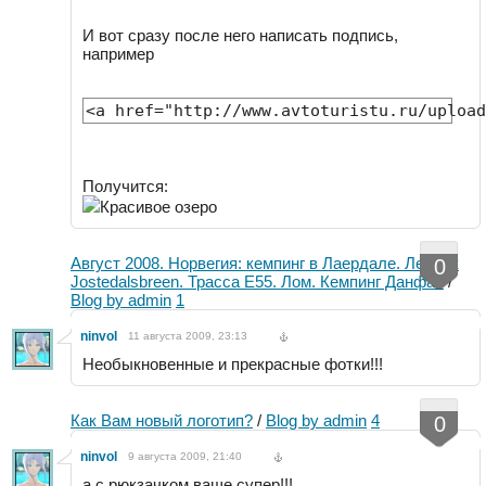
И вот сразу после него написать подпись,
например
<a href="http://www.avtoturistu.ru/upload
Получится:
Красивое озеро
Август 2008. Норвегия: кемпинг в Лаердале. Ледник
0
Jostedalsbreen. Трасса E55. Лом. Кемпинг Данфас
/
Blog by admin
1
ninvol
11 августа 2009, 23:13
Необыкновенные и прекрасные фотки!!!
Как Вам новый логотип?
/
Blog by admin
4
0
ninvol
9 августа 2009, 21:40
а с рюкзачком ваще супер!!!