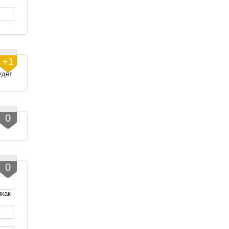
+1
удет
0
0
икак