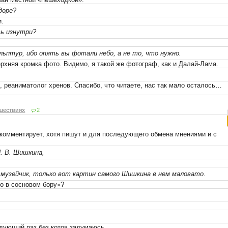
доре?
и.
сь изнутри?
льптур, ибо опять вы фотали небо, а не то, что нужно.
ерхняя кромка фото. Видимо, я такой же фотограф, как и Далай-Лама.
, реаниматолог хренов. Спасибо, что читаете, нас так мало осталось…
шествиях
2
комментирует, хотя пишут и для последующего обмена мнениями и с
И. В. Шишкина,
музейчик, только вот картин самого Шишкина в нем маловато.
ро в сосновом бору»?
едующий раз без котов задумаюсь.