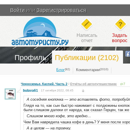
Войти
или
Зарегистрироваться
Написать
Задать
отчет
вопрос
Профиль
Публикации (2102)
Блог
(92)
Комментарии
(2010)
Черноземье. Каспий. Часть 2
/
Отчёты об автопутешествиях
7
bulava61
17 октября 2022, 08:45
А соседняя кнопочка — это вставлять фото, попробуйт
Глядя на то, как сын быстро нажимает с полдюжины кнопок
были слишком далеки от народа, как сказал Герцен, так же 
Слишком много кофе, это вредно…
Чем Вам навредила чашка кофе в день? У меня после хоро
А в целом — на троечку.