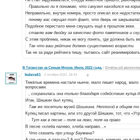
Правильно ли я понимаю, что санузел находился на кори
Неправильно, внутри номера, просто описал все недостатк
почему вас смущал тот факт, что дверь не закрывала
Подобное перестало меня смущать ещё в прошлом веке.
ставлю вам двойку за качество фото памятников и ску
С этим проблема, никак не могу понять, где должна быть в
Так что ваш рейтинг должен существенно возрасти.
Так не за ради рейтинга пишу, пытаюсь сайт реанимировать
В Татарстан за Серым Мухом. Июль 2022 года.
/
Отчёты об автопуте
bulava61
2 октября 2022, 18:24
Тяжёлые времена настали нынче, мало пишет народ, мало 
вопросами.
, сохранилась она только благодаря содействию купца 
Итак, Шишкин был купец.
Там же посетили музей Шишкина. Неплохой в общем то 
Купец писал картины, или это другой Шишкин, тот, что «Ут
. Тут как в песне – поля на лево, поля на право
В песне «хлеба налево, хлеба направо...»
Что сказать про улицу Баумана?
А где «конь в пальто»? А кот? Плюсанул, конечно, но в сл