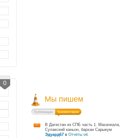
0
Мы пишем
Публикации
Комментарии
В Дагестан из СПБ часть 1. Махачкала,
3
Сулакский каньон, бархан Сарыкум
Эдуард67
в
Отчёты об