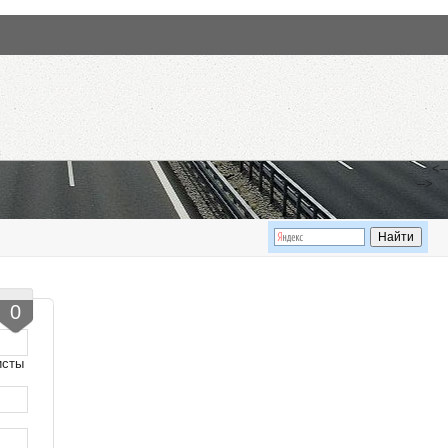
<--
-->
0
исты