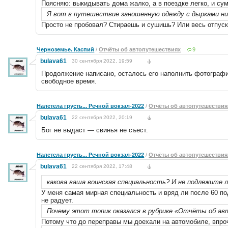
Поясняю: выкидывать дома жалко, а в поездке легко, и сум
Я вот в путешествие заношенную одежду с дырками ник
Просто не пробовал? Стираешь и сушишь? Или весь отпуск
Черноземье. Каспий
/
Отчёты об автопутешествиях
9
bulava61
30 сентября 2022, 19:59
Продолжение написано, осталось его наполнить фотография
свободное время.
Налетела грусть... Речной вокзал-2022
/
Отчёты об автопутешествия
bulava61
22 сентября 2022, 20:19
Бог не выдаст — свинья не съест.
Налетела грусть... Речной вокзал-2022
/
Отчёты об автопутешествия
bulava61
22 сентября 2022, 17:48
какова ваша воинская специальность? И не подлежите л
У меня самая мирная специальность и вряд ли после 60 п
не радует.
Почему этот топик оказался в рубрике «Отчёты об а
Потому что до переправы мы доехали на автомобиле, впроч