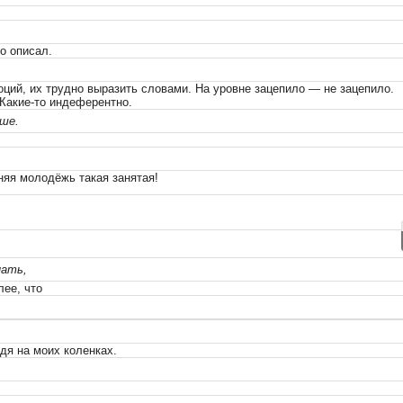
о описал.
ций, их трудно выразить словами. На уровне зацепило — не зацепило.
 Какие-то индеферентно.
ше.
яя молодёжь такая занятая!
нать,
лее, что
дя на моих коленках.