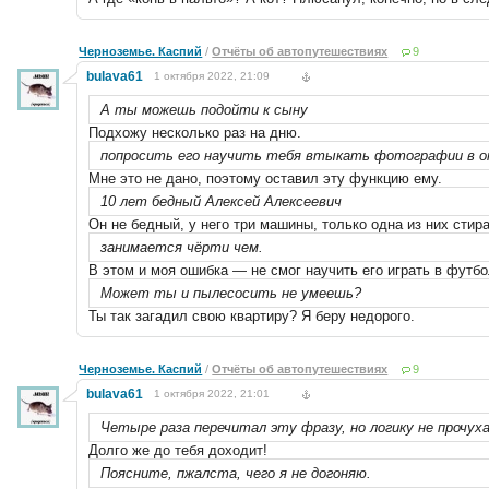
Черноземье. Каспий
/
Отчёты об автопутешествиях
9
bulava61
1 октября 2022, 21:09
А ты можешь подойти к сыну
Подхожу несколько раз на дню.
попросить его научить тебя втыкать фотографии в 
Мне это не дано, поэтому оставил эту функцию ему.
10 лет бедный Алексей Алексеевич
Он не бедный, у него три машины, только одна из них стир
занимается чёрти чем.
В этом и моя ошибка — не смог научить его играть в футбо
Может ты и пылесосить не умеешь?
Ты так загадил свою квартиру? Я беру недорого.
Черноземье. Каспий
/
Отчёты об автопутешествиях
9
bulava61
1 октября 2022, 21:01
Четыре раза перечитал эту фразу, но логику не прочуха
Долго же до тебя доходит!
Поясните, пжалста, чего я не догоняю.