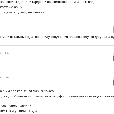
ка освобождается и гардероб обновляется и стирать не надо.
огда не ношу.
 ходишь в одном, не меняя?
ми и вставить сюда, но в силу отсутствия навыков жду, когда у сына б
х
6
х
6
и вы в связи с этим мобилизации?
одлежу мобилизации. К тому же я пацифист и нынешняя ситуация меня н
втопутешествиях»?
ем как и уехали оттуда.