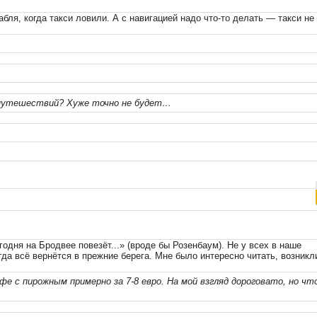
абля, когда такси ловили. А с навигацией надо что-то делать — такси не
 путешествий? Хуже точно не будет…
годня на Бродвее повезёт...» (вроде бы Розенбаум). Не у всех в наше
гда всё вернётся в прежние берега. Мне было интересно читать, возникл
е с пирожным примерно за 7-8 евро. На мой взгляд дороговато, но чт