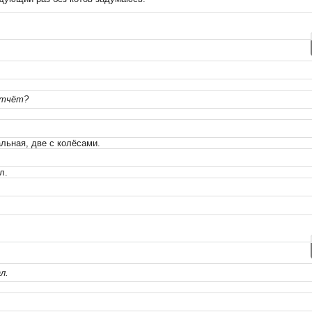
отчёт?
альная, две с колёсами.
л.
л.