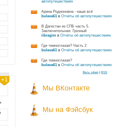
автопутешествиях
Арина Родионовна - наше всё
2
bulava61
в
Отчёты об автопутешествиях
В Дагестан из СПБ часть 5.
2
Заключительная. Грозный
iibragim
в
Отчёты об автопутешествиях
Где темноглазая? Часть 2
2
bulava61
в
Отчёты об автопутешествиях
Где темноглазая?
3
bulava61
в
Отчёты об автопутешествиях
Весь эфир
|
RSS
+1
Мы ВКонтакте
и
Мы на Фэйсбук
о