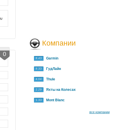
ли
Компании
0
Garmin
8.43
ГудЛайн
8.33
Thule
4.04
Яхты на Колесах
2.29
Mont Blanc
1.33
все компании