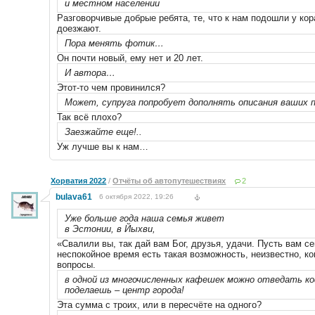
и местном населении
Разговорчивые добрые ребята, те, что к нам подошли у кор
доезжают.
Пора менять фотик…
Он почти новый, ему нет и 20 лет.
И автора…
Этот-то чем провинился?
Может, супруга попробует дополнять описания ваших
Так всё плохо?
Заезжайте еще!..
Уж лучше вы к нам…
Хорватия 2022
/
Отчёты об автопутешествиях
2
bulava61
6 октября 2022, 19:26
Уже больше года наша семья живет
в Эстонии, в Йыхви,
«Свалили вы, так дай вам Бог, друзья, удачи. Пусть вам се
неспокойное время есть такая возможность, неизвестно, ко
вопросы.
в одной из многочисленных кафешек можно отведать коф
поделаешь – центр города!
Эта сумма с троих, или в пересчёте на одного?