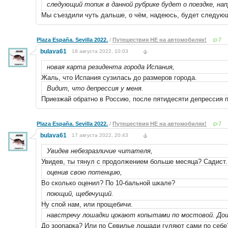
следующий топик в данной рубрике будет о поездке, нап
Мы съездили чуть дальше, о чём, надеюсь, будет следующи
Plaza España. Sevilla 2022.
/
Путешествия НЕ на автомобилях!
7
bulava61
18 августа 2022, 10:03
новая карта резидента города Испания,
Жаль, что Испания сузилась до размеров города.
Видит, что депрессия у меня.
Приезжай обратно в Россию, после пятидесяти депрессия по
Plaza España. Sevilla 2022.
/
Путешествия НЕ на автомобилях!
7
bulava61
17 августа 2022, 20:43
Увидев небезразличие читателя,
Увидев, ты тянул с продолжением больше месяца? Садист.
оценив свою потенцию,
Во сколько оценил? По 10-бальной шкале?
поющий, щебечущий.
Ну спой нам, или прощебичи.
навстречу лошадки цокают копытами по мостовой. Дош
До зоопарка? Или по Севилье лошади гуляют сами по себе