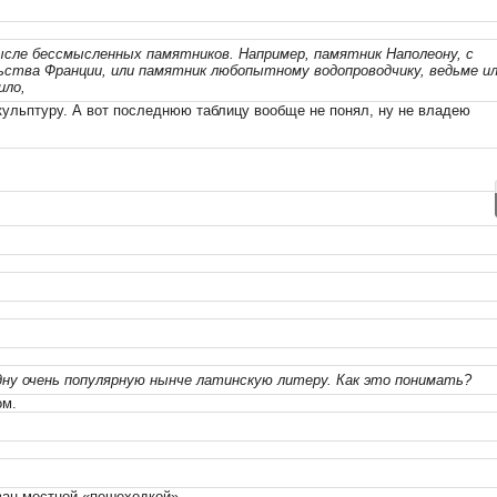
ысле бессмысленных памятников. Например, памятник Наполеону, с
льства Франции, или памятник любопытному водопроводчику, ведьме и
ило,
скульптуру. А вот последнюю таблицу вообще не понял, ну не владею
дну очень популярную нынче латинскую литеру. Как это понимать?
ом.
ван местной «пешеходкой».