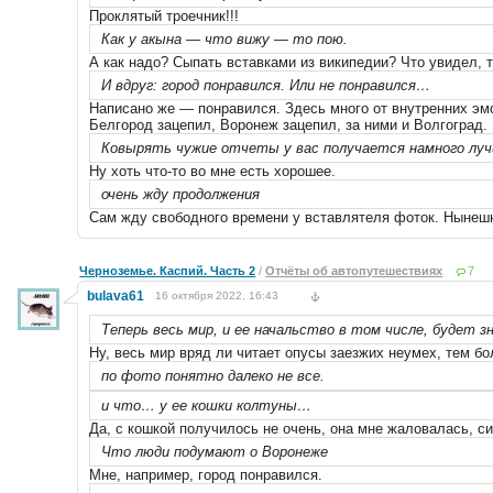
Проклятый троечник!!!
Как у акына — что вижу — то пою.
А как надо? Сыпать вставками из википедии? Что увидел, т
И вдруг: город понравился. Или не понравился…
Написано же — понравился. Здесь много от внутренних эмо
Белгород зацепил, Воронеж зацепил, за ними и Волгоград.
Ковырять чужие отчеты у вас получается намного луч
Ну хоть что-то во мне есть хорошее.
очень жду продолжения
Сам жду свободного времени у вставлятеля фоток. Нынешн
Черноземье. Каспий. Часть 2
/
Отчёты об автопутешествиях
7
bulava61
16 октября 2022, 16:43
Теперь весь мир, и ее начальство в том числе, будет з
Ну, весь мир вряд ли читает опусы заезжих неумех, тем бо
по фото понятно далеко не все.
и что… у ее кошки колтуны…
Да, с кошкой получилось не очень, она мне жаловалась, си
Что люди подумают о Воронеже
Мне, например, город понравился.