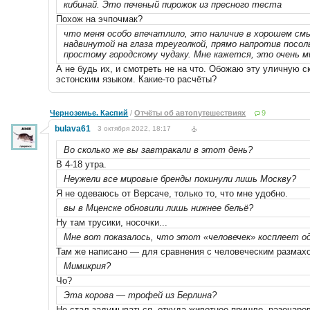
кибинай. Это печеный пирожок из пресного теста
Похож на эчпочмак?
что меня особо впечатлило, это наличие в хорошем см
надвинутой на глаза треуголкой, прямо напротив посо
простому городскому чудаку. Мне кажется, это очень м
А не будь их, и смотреть не на что. Обожаю эту уличную 
эстонским языком. Какие-то расчёты?
Черноземье. Каспий
/
Отчёты об автопутешествиях
9
bulava61
3 октября 2022, 18:17
Во сколько же вы завтракали в этот день?
В 4-18 утра.
Неужели все мировые бренды покинули лишь Москву?
Я не одеваюсь от Версаче, только то, что мне удобно.
вы в Мценске обновили лишь нижнее бельё?
Ну там трусики, носочки...
Мне вот показалось, что этот «человечек» косплеет о
Там же написано — для сравнения с человеческим размах
Мимикрия?
Чо?
Эта корова — трофей из Берлина?
Не стал задумываться, откуда животное пришло, разочаро