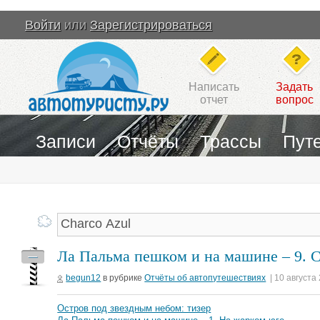
Войти
или
Зарегистрироваться
Написать
Задать
отчет
вопрос
Записи
Отчёты
Трассы
Пут
Ла Пальма пешком и на машине – 9. С
—
begun12
в рубрике
Отчёты об автопутешествиях
| 10 августа
Остров под звездным небом: тизер