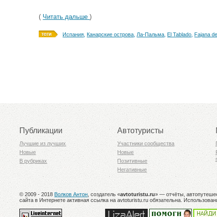
(
Читать дальше
)
Испания
,
Канарские острова
,
Ла-Пальма
,
El Tablado
,
Fajana d
Публикации
Автотуристы
Лучшие из лучших
Участники сообщества
Новые
Новые
В рубриках
Позитивные
Негативные
© 2009 - 2018
Волков Антон
, создатель «
avtoturistu.ru
» — отчёты, автопутеше
сайта в Интернете активная ссылка на avtoturistu.ru обязательна. Использ