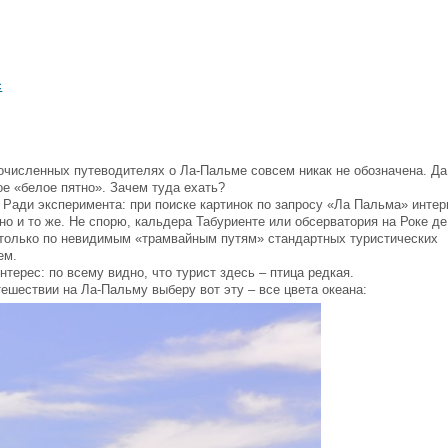
с
гочисленных путеводителях о Ла-Пальме совсем никак не обозначена. Да
е «белое пятно». Зачем туда ехать?
 Ради эксперимента: при поиске картинок по запросу «Ла Пальма» интер
о и то же. Не спорю, кальдера Табуриенте или обсерватория на Роке де
 только по невидимым «трамвайным путям» стандартных туристических
ем.
ерес: по всему видно, что турист здесь – птица редкая.
тешествии на Ла-Пальму выберу вот эту – все цвета океана: