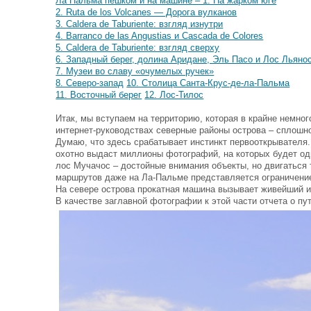
Ла Пальма пешком и на машине – 1. На жарком юге
2. Ruta de los Volcanes — Дорога вулканов
3. Caldera de Taburiente: взгляд изнутри
4. Barranco de las Angustias и Cascada de Colores
5. Caldera de Taburiente: взгляд сверху
6. Западный берег, долина Аридане, Эль Пасо и Лос Льяно
7. Музеи во славу «очумелых ручек»
8. Северо-запад
10. Столица Санта-Крус-де-ла-Пальма
11. Восточный берег
12. Лос-Тилос
Итак, мы вступаем на территорию, которая в крайне немно
интернет-руководствах северные районы острова – сплошно
Думаю, что здесь срабатывает инстинкт первооткрывателя.
охотно выдаст миллионы фотографий, на которых будет одн
лос Мучачос – достойные внимания объекты, но двигаться
маршрутов даже на Ла-Пальме представляется ограничени
На севере острова прокатная машина вызывает живейший инт
В качестве заглавной фотографии к этой части отчета о пу