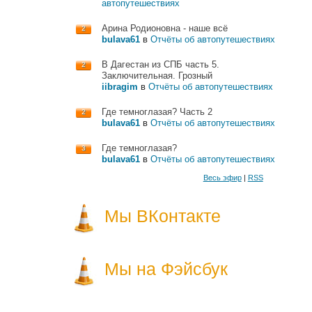
автопутешествиях
Арина Родионовна - наше всё
2
bulava61
в
Отчёты об автопутешествиях
В Дагестан из СПБ часть 5.
2
Заключительная. Грозный
iibragim
в
Отчёты об автопутешествиях
Где темноглазая? Часть 2
2
bulava61
в
Отчёты об автопутешествиях
Где темноглазая?
3
bulava61
в
Отчёты об автопутешествиях
Весь эфир
|
RSS
Мы ВКонтакте
Мы на Фэйсбук