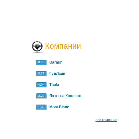
Компании
Garmin
8.43
ГудЛайн
8.33
Thule
4.04
Яхты на Колесах
2.29
Mont Blanc
1.33
все компании