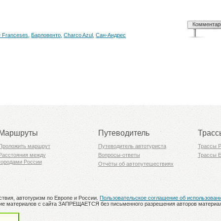
Комментар
e Franceses
,
Барловенто
,
Charco Azul
,
Сан-Андрес
Маршруты
Путеводитель
Трасс
Проложить маршрут
Путеводитель автотуриста
Трассы 
Расстояния между
Вопросы-ответы
Трассы 
городами России
Отчёты об автопутешествиях
ствия, автотуризм по Европе и России.
Пользовательское соглашение об использован
ование материалов с сайта ЗАПРЕЩАЕТСЯ без письменного разрешения авторов материа