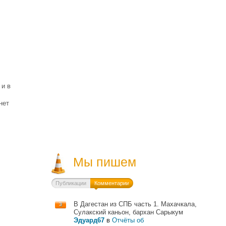
 и в
нет
Мы пишем
Публикации
Комментарии
В Дагестан из СПБ часть 1. Махачкала,
3
Сулакский каньон, бархан Сарыкум
Эдуард67
в
Отчёты об