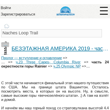
Войти
Зарегистрироваться
—
БЕЗЭТАЖНАЯ АМЕРИКА 2019 - часть 24 "КРЫША ВАШИНГТОНА" (Mt Rainier)
Пролог — вступление и оглавление
=>
… =>
ч.23 Three Capes- Columbia River
=>
часть 24
окрестности горы Rainier
=>
ч.25 Olympic NP
=>…
С этой части начинается финальный этап нашего путешествия
по США. Мы на границе штата Вашингтон. Осталось
посмотреть места, в которых он на высоте. Ну, в смысле,
самые высокие горы «вечнозелёного штата». ;) А там на взлёт
и домой.
И начнём мы наш горный поход со стратовулкана высотой 4.4