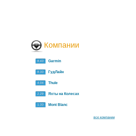
Компании
Garmin
8.43
ГудЛайн
8.33
Thule
4.04
Яхты на Колесах
2.29
Mont Blanc
1.33
все компании