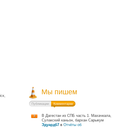
Мы пишем
ск,
Публикации
Комментарии
В Дагестан из СПБ часть 1. Махачкала,
3
Сулакский каньон, бархан Сарыкум
Эдуард67
в
Отчёты об