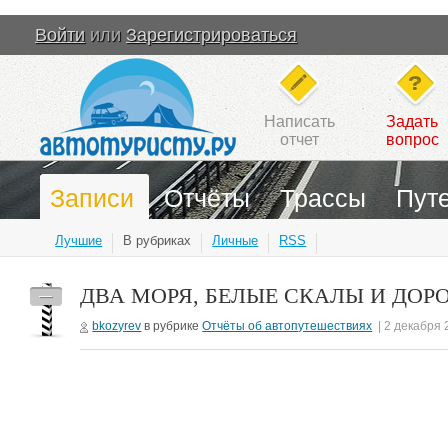
Войти
или
Зарегистрироваться
Написать
Задать
отчет
вопрос
Записи
Отчёты
Трассы
Пут
Лучшие
В рубриках
Личные
RSS
ДВА МОРЯ, БЕЛЫЕ СКАЛЫ И ДОРОГА
—
bkozyrev
в рубрике
Отчёты об автопутешествиях
| 2 декабря 