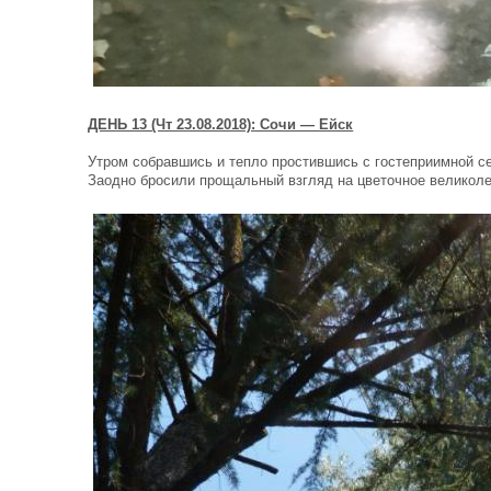
ДЕНЬ 13 (Чт 23.08.2018): Сочи — Ейск
Утром собравшись и тепло простившись с гостеприимной се
Заодно бросили прощальный взгляд на цветочное великол