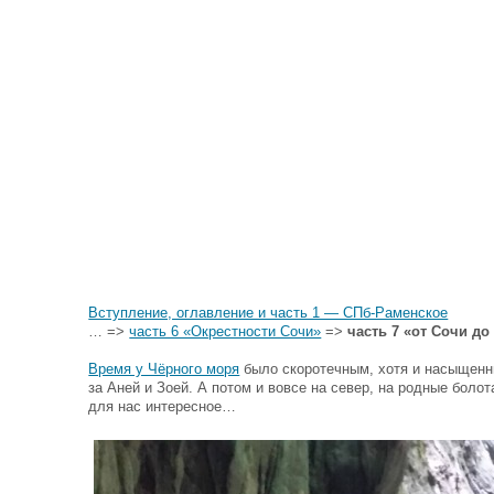
Вступление, оглавление и часть 1 — СПб-Раменское
… =>
часть 6 «Окрестности Сочи»
=>
часть 7 «от Сочи д
Время у Чёрного моря
было скоротечным, хотя и насыщенны
за Аней и Зоей. А потом и вовсе на север, на родные боло
для нас интересное…