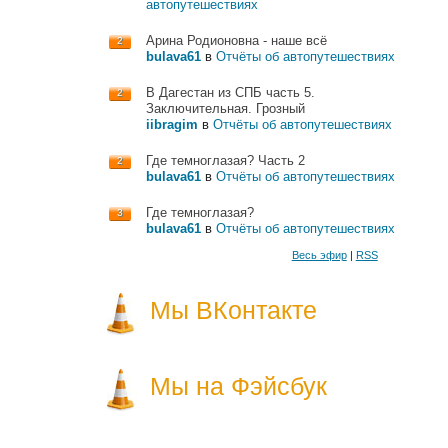
автопутешествиях
Арина Родионовна - наше всё
2
bulava61
в
Отчёты об автопутешествиях
В Дагестан из СПБ часть 5.
2
Заключительная. Грозный
iibragim
в
Отчёты об автопутешествиях
Где темноглазая? Часть 2
2
bulava61
в
Отчёты об автопутешествиях
Где темноглазая?
3
bulava61
в
Отчёты об автопутешествиях
Весь эфир
|
RSS
Мы ВКонтакте
Мы на Фэйсбук