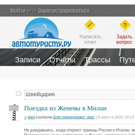
Войти
или
Зарегистрироваться
Написать
Задать
отчет
вопрос
Записи
Отчёты
Трассы
Пут
Поездка из Женевы в Милан
—
dani
в рубрике
Блог принадлежит: dani
| 8 августа 2020, 20:23
Не дождавшись, когда откроют границы России и Италии, 