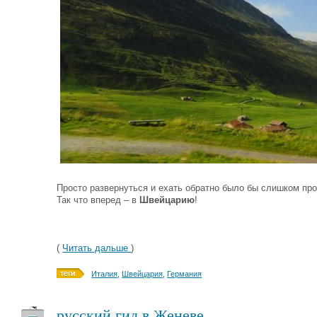
Просто развернуться и ехать обратно было бы слишком пр
Так что вперед – в
Швейцарию
!
(
Читать дальше
)
Италия
,
Швейцария
,
Германия
русский гид в Женеве
—