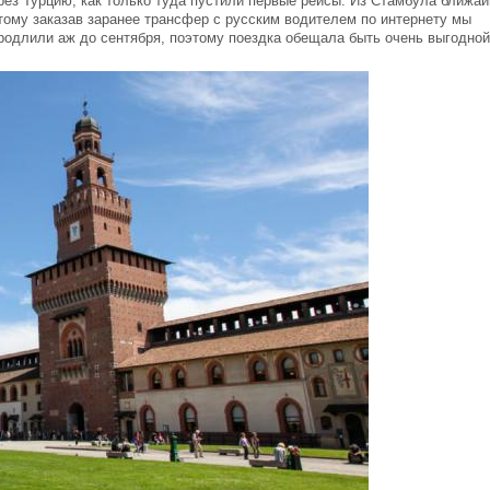
ез Турцию, как только туда пустили первые рейсы. Из Стамбула ближа
тому заказав заранее трансфер с русским водителем по интернету мы
родлили аж до сентября, поэтому поездка обещала быть очень выгодной