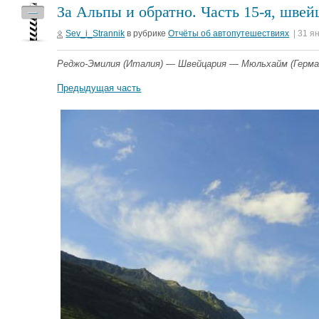
За Альпы и обратно. Часть 15-я, швей
—
Sev_i_Strannik
в рубрике
Отчёты об автопутешествиях
| 31 я
Реджо-Эмилия (Италия) — Швейцария — Мюльхайм (Герма
Предыдущая часть