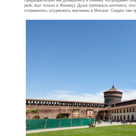
Предварительно мы добирались в Женеву «огородами» (чер
рейс был только в Женеву). Душа требовала шоппинга, поэ
отправились штурмовать магазины в Милане. Скидки там п