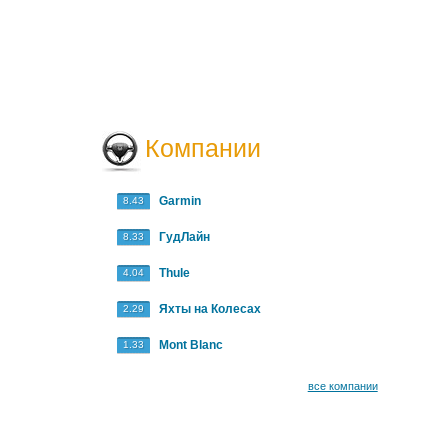
Компании
Garmin
8.43
ГудЛайн
8.33
Thule
4.04
Яхты на Колесах
2.29
Mont Blanc
1.33
все компании