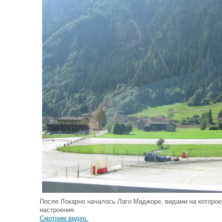
После Локарно началось Лаго Маджоре, видами на которое
настроения.
Смотрим видео.