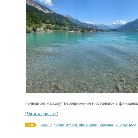
Полный же маршрут передвижения и остановок в финишном
(
Читать дальше
)
Польша
,
Чехия
,
Италия
,
Швейцария
,
Германия
,
Ущелье Ааре