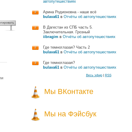
автопутешествиях
Арина Родионовна - наше всё
2
bulava61
в
Отчёты об автопутешествиях
нтировать
В Дагестан из СПБ часть 5.
2
Заключительная. Грозный
iibragim
в
Отчёты об автопутешествиях
Где темноглазая? Часть 2
2
bulava61
в
Отчёты об автопутешествиях
Где темноглазая?
3
bulava61
в
Отчёты об автопутешествиях
Весь эфир
|
RSS
ли
Мы ВКонтакте
Мы на Фэйсбук