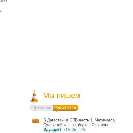
йший
.
Мы пишем
Публикации
Комментарии
В Дагестан из СПБ часть 1. Махачкала,
3
Сулакский каньон, бархан Сарыкум
Эдуард67
в
Отчёты об