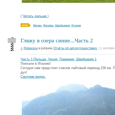
(
Читать дальше
)
Милан
,
Женева
,
Швейцария
,
Италия
Гляжу в озера синие...Часть 2
—
Робинзон
в рубрике
Отчёты об автопутешествиях
| 1 октября
Часть 1-Польша, Чехия, Германия, Швейцария 1
Поехали в Италию!
Сегодня нам предстоял совсем лайтовый переезд-230 км. П
дух!
Смотрим видео.