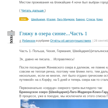
Местом проживания на ближайшие 4 ночи был выбран город
(
Читать дальше
)
Швейцария
,
Италия
,
Лаго-Маджоре
,
Бавено
,
Стреза
,
Комо
Гляжу в озера синие...Часть 1
—
Робинзон
в рубрике
Отчёты об автопутешествиях
| 28 сентя
Часть 1- Польша, Чехия, Германия, Швейцария1(итальянска
Эх, давно не писала… Исправляюсь!
После посещения Женевского озера в далеком, не помню ка
совсем не теплая речка, поэтому чем ближе лето, тем дальш
нескольких, если не многих, лет было отдано греческим о
путевкой» на о.Корфу, на 5 дней и теперь озера как-то стал
Первоначально «сердце» озерного трипа выглядело так:
Бриенцское озеро (Швейцария)-Лаго-Маджоре-Комо-Гар
В процессе, уже в поездке, мы исключили из этого списка 