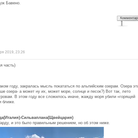
ок Бавено.
Комментар
бря 2019, 23:26
я часть)
ком году, закралась мысль покататься по альпийским озерам. Озера эт
е озера- а может ну их, может море, солнце и песок?) Вот так, лето
стровам. В этом году все сложилось иначе, жажду моря убили «горящей
и ближе.
да(Италия)-Сильваплана(Щвейцария)
Гарду, и это было правильным решением, но об этом ниже.