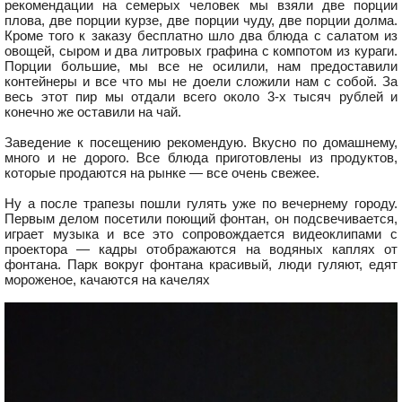
рекомендации на семерых человек мы взяли две порции
плова, две порции курзе, две порции чуду, две порции долма.
Кроме того к заказу бесплатно шло два блюда с салатом из
овощей, сыром и два литровых графина с компотом из кураги.
Порции большие, мы все не осилили, нам предоставили
контейнеры и все что мы не доели сложили нам с собой. За
весь этот пир мы отдали всего около 3-х тысяч рублей и
конечно же оставили на чай.
Заведение к посещению рекомендую. Вкусно по домашнему,
много и не дорого. Все блюда приготовлены из продуктов,
которые продаются на рынке — все очень свежее.
Ну а после трапезы пошли гулять уже по вечернему городу.
Первым делом посетили поющий фонтан, он подсвечивается,
играет музыка и все это сопровождается видеоклипами с
проектора — кадры отображаются на водяных каплях от
фонтана. Парк вокруг фонтана красивый, люди гуляют, едят
мороженое, качаются на качелях