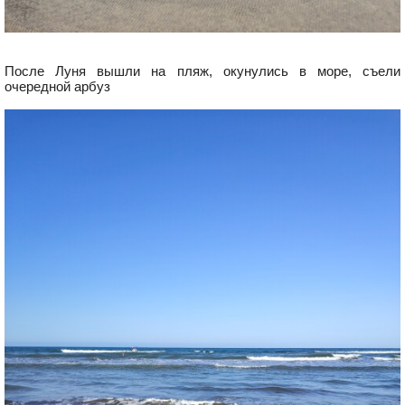
После Луня вышли на пляж, окунулись в море, съели
очередной арбуз