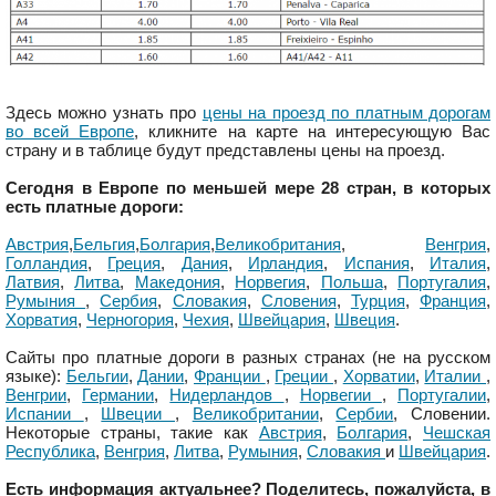
Здесь можно узнать про
цены на проезд по платным дорогам
во всей Европе
, кликните на карте на интересующую Вас
страну и в таблице будут представлены цены на проезд.
Сегодня в Европе по меньшей мере 28 стран, в которых
есть платные дороги:
Австрия
,
Бельгия
,
Болгария
,
Великобритания
,
Венгрия
,
Голландия
,
Греция
,
Дания
,
Ирландия
,
Испания
,
Италия
,
Латвия
,
Литва
,
Македония
,
Норвегия
,
Польша
,
Португалия
,
Румыния
,
Сербия
,
Словакия
,
Словения
,
Турция
,
Франция
,
Хорватия
,
Черногория
,
Чехия
,
Швейцария
,
Швеция
.
Сайты про платные дороги в разных странах (не на русском
языке):
Бельгии
,
Дании
,
Франции
,
Греции
,
Хорватии
,
Италии
,
Венгрии
,
Германии
,
Нидерландов
,
Норвегии
,
Португалии
,
Испании
,
Швеции
,
Великобритании
,
Сербии
, Словении.
Некоторые страны, такие как
Австрия
,
Болгария
,
Чешская
Республика
,
Венгрия
,
Литва
,
Румыния
,
Словакия
и
Швейцария
.
Есть информация актуальнее? Поделитесь, пожалуйста, в