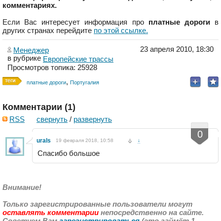
комментариях.
Если Вас интересует информация про
платные дороги
в
других странах перейдите
по этой ссылке.
23 апреля 2010, 18:30
Менеджер
в рубрике
Европейские трассы
Просмотров топика: 25928
,
платные дороги
Португалия
Комментарии (
1
)
RSS
свернуть
/
развернуть
-
+
0
urals
19 февраля 2018, 10:58
↓
Спасибо большое
Внимание!
Только зарегистрированные пользователи могут
оставлять комментарии
непосредственно на сайте.
Советуем Вам
зарегистрироваться
(это займёт 1