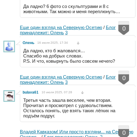
Да ладно? 6 фото со скульптурами и 8 с
животными. Так можно и меня переплюнуть…
Еще один взгляд на Северную Осетию
/
Блог
0
принадлежит: Олень
3
Олень
16 июля 2025, 17:34
Да ладно, кто б жаловался…
Спасибо на добрых словах.
Р.S. И что, ковырнуть было совсем нечего?
Еще один взгляд на Северную Осетию
/
Блог
0
принадлежит: Олень
3
bulava61
10 июля 2025, 07:28
Третья часть зашла веселее, чем вторая.
Прочитал и просмотрел с удовольствием.
Осталось понять, где взять таких лёгких на
подъём подруг.
Владей Кавказом! Или просто взгляни... на Северную
0
Осетию...
/
Блог принадлежит: Олень
2