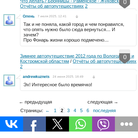
Что делать? Бронницы - Раменское - Жуковский
/
0
Отчёты об автопутешествиях
2
Олень
7 июля 2025, 12:41
Так и не поняла, какой город и чем понравился,
что опять нужно было сюда вернуться… И
зачем?
Про Фонарь жизни хорошо подмечено…
Зимнее автопутешествие 2012 года по Вологодской и
0
Костромской областям
/
Отчёты об автопутешествиях
2
andrewkuznets
24 июня 2025, 16:49
Эх! Интересное было времячко!
← предыдущая
следующая →
Страницы:
←
1
2
3
4
5
6
последняя