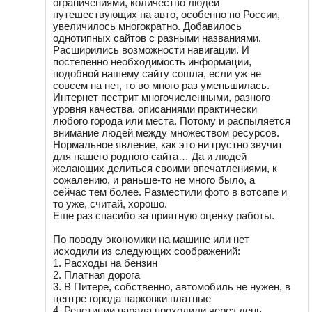
ограничениями, количество людей
путешествующих на авто, особенно по России,
увеличилось многократно. Добавилось
однотипных сайтов с разными названиями.
Расширились возможности навигации. И
постепенно необходимость информации,
подобной нашему сайту сошла, если уж не
совсем на нет, то во много раз уменьшилась.
Интернет пестрит многочисленными, разного
уровня качества, описаниями практически
любого города или места. Потому и распыляется
внимание людей между множеством ресурсов.
Нормальное явление, как это ни грустно звучит
для нашего родного сайта… Да и людей
желающих делиться своими впечатлениями, к
сожалению, и раньше-то не много было, а
сейчас тем более. Разместили фото в вотсапе и
то уже, считай, хорошо.
Еще раз спасибо за приятную оценку работы.
По поводу экономики на машине или нет
исходили из следующих соображений:
1. Расходы на бензин
2. Платная дорога
3. В Питере, собственно, автомобиль не нужен, в
центре города парковки платные
4. Репетиции парада проходили через день,