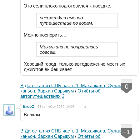
Это если плохо подготовился к поездке.
рекомендую именно
путешествие по горам,
Можно поспорить…
Махачкала не понравилась
совсем,
Хороший город, только автодвижение местных
джигитов выбешивает.
В Дагестан из СПБ часть 1. Махачкала, Сулакский
0
каньон, бархан Сарыкум
/
Отчёты об
автопутешествиях
3
ЕгорС
23 сентября 2025, 14:02
Велкам
В Дагестан из СПБ часть 1. Махачкала, Сулакский
+1
каньон, бархан Сарыкум
/
Отчёты об