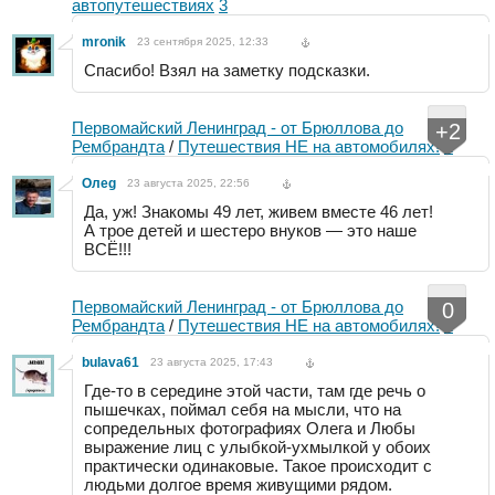
автопутешествиях
3
mronik
23 сентября 2025, 12:33
Спасибо! Взял на заметку подсказки.
Первомайский Ленинград - от Брюллова до
+2
Рембрандта
/
Путешествия НЕ на автомобилях!
2
Oлeg
23 августа 2025, 22:56
Да, уж! Знакомы 49 лет, живем вместе 46 лет!
А трое детей и шестеро внуков — это наше
ВСЁ!!!
Первомайский Ленинград - от Брюллова до
0
Рембрандта
/
Путешествия НЕ на автомобилях!
2
bulava61
23 августа 2025, 17:43
Где-то в середине этой части, там где речь о
пышечках, поймал себя на мысли, что на
сопредельных фотографиях Олега и Любы
выражение лиц с улыбкой-ухмылкой у обоих
практически одинаковые. Такое происходит с
людьми долгое время живущими рядом.