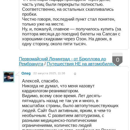
часть улиц были перекрыты полностью.
Соответственно, на остальных скапливались
пробки.
Честно говоря, последний пункт стал понятен,
только уже на месте.
Ну, и, пожалуй, главное — получилось купить (за
полтора месяца до поездки) билеты на Сапсан с
хорошими скидками через Озон. На двоих, в
одну сторону, около пяти тысяч.
Первомайский Ленинград - от Брюллова до
0
Рембрандта
/
Путешествия НЕ на автомобилях!
3
Oлeg
22 августа 2025, 11:36
Алексей, спасибо.
Никогда не думал, что меня назовут
кардиологом-реаниматором.
Видимо, всему свое время. Лет десять-
пятнадцать назад не так уж и много, в
масштабах страны, было автопутешествующих
людей. Сайт был активным, ярким, в чем-то
необычным. С развитием автотуризма, с
разными медицинско-политическими
ограничениями, количество людей