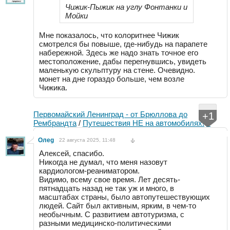
Чижик-Пыжик на углу Фонтанки и
Мойки
Мне показалось, что колоритнее Чижик
смотрелся бы повыше, где-нибудь на парапете
набережной. Здесь же надо знать точное его
местоположение, дабы перегнувшись, увидеть
маленькую скульптуру на стене. Очевидно.
монет на дне гораздо больше, чем возле
Чижика.
Первомайский Ленинград - от Брюллова до
+1
Рембрандта
/
Путешествия НЕ на автомобилях!
3
Oлeg
22 августа 2025, 11:48
Алексей, спасибо.
Никогда не думал, что меня назовут
кардиологом-реаниматором.
Видимо, всему свое время. Лет десять-
пятнадцать назад не так уж и много, в
масштабах страны, было автопутешествующих
людей. Сайт был активным, ярким, в чем-то
необычным. С развитием автотуризма, с
разными медицинско-политическими