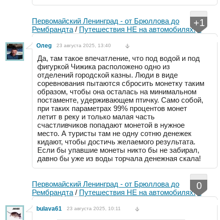
Первомайский Ленинград - от Брюллова до
+1
Рембрандта
/
Путешествия НЕ на автомобилях!
2
Oлeg
23 августа 2025, 13:40
Да, там такое впечатление, что под водой и под
фигуркой Чижика расположено одно из
отделений городской казны. Люди в виде
соревнования пытаются сбросить монетку таким
образом, чтобы она осталась на минимальном
постаменте, удерживающем птичку. Само собой,
при таких параметрах 99% процентов монет
летит в реку и только малая часть
счастливчиков попадают монетой в нужное
место. А туристы там не одну сотню денежек
кидают, чтобы достичь желаемого результата.
Если бы упавшие монеты никто бы не забирал,
давно бы уже из воды торчала денежная скала!
Первомайский Ленинград - от Брюллова до
0
Рембрандта
/
Путешествия НЕ на автомобилях!
2
bulava61
23 августа 2025, 10:11