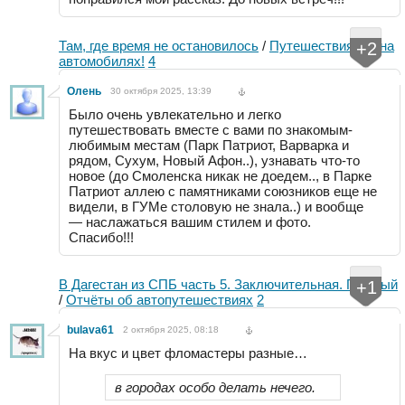
Там, где время не остановилось
/
Путешествия НЕ на
+2
автомобилях!
4
Олень
30 октября 2025, 13:39
Было очень увлекательно и легко
путешествовать вместе с вами по знакомым-
любимым местам (Парк Патриот, Варварка и
рядом, Сухум, Новый Афон..), узнавать что-то
новое (до Смоленска никак не доедем.., в Парке
Патриот аллею с памятниками союзников еще не
видели, в ГУМе столовую не знала..) и вообще
— наслажаться вашим стилем и фото.
Спасибо!!!
В Дагестан из СПБ часть 5. Заключительная. Грозный
+1
/
Отчёты об автопутешествиях
2
bulava61
2 октября 2025, 08:18
На вкус и цвет фломастеры разные…
в городах особо делать нечего.