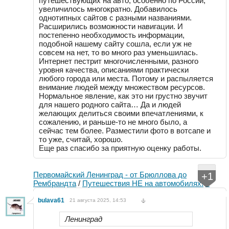
путешествующих на авто, особенно по России,
увеличилось многократно. Добавилось
однотипных сайтов с разными названиями.
Расширились возможности навигации. И
постепенно необходимость информации,
подобной нашему сайту сошла, если уж не
совсем на нет, то во много раз уменьшилась.
Интернет пестрит многочисленными, разного
уровня качества, описаниями практически
любого города или места. Потому и распыляется
внимание людей между множеством ресурсов.
Нормальное явление, как это ни грустно звучит
для нашего родного сайта… Да и людей
желающих делиться своими впечатлениями, к
сожалению, и раньше-то не много было, а
сейчас тем более. Разместили фото в вотсапе и
то уже, считай, хорошо.
Еще раз спасибо за приятную оценку работы.
Первомайский Ленинград - от Брюллова до
+1
Рембрандта
/
Путешествия НЕ на автомобилях!
3
bulava61
21 августа 2025, 14:53
Ленинград