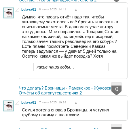
bulava61
8 июля 2025, 14:41
Думаю, что писать отчёт надо так, чтобы
читающему захотелось всё бросить и поехать в
описываемые места. В данном случае автору
это удалось. Мне понравилось. Товарищ Сталин
на камне как живой, полицмейстер шикарный,
только зачем тащить револьвер из его кобуры?
Есть планы посмотреть Северный Кавказ,
теперь задумался — у девчат 5 дней только на
Осетию. какая же выйдет поездка? Хотя
какие наши годы…
Что делать? Бронницы - Раменское - Жуковский
/
0
Отчёты об автопутешествиях
2
bulava61
7 июля 2025, 19:38
Семья хотела снова в Бронницы, я уступил
грубому нажиму с шантажом…