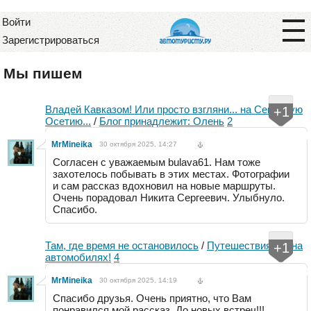
Войти
Зарегистрироваться
Мы пишем
Владей Кавказом! Или просто взгляни... на Северную
+1
Осетию...
/
Блог принадлежит: Олень
2
MrMineika
30 октября 2025, 14:27
Согласен с уважаемым bulava61. Нам тоже
захотелось побывать в этих местах. Фотографии
и сам рассказ вдохновил на новые маршруты.
Очень порадовал Никита Сергеевич. Улыбнуло.
Спасибо.
Там, где время не остановилось
/
Путешествия НЕ на
+1
автомобилях!
4
MrMineika
30 октября 2025, 14:19
Спасибо друзья. Очень приятно, что Вам
понравился мой рассказ. До новых встреч!!!