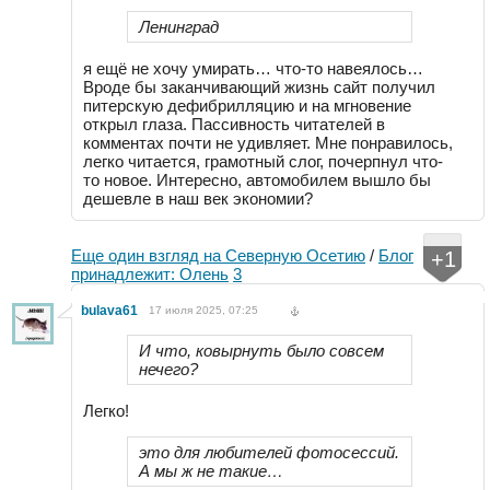
Ленинград
я ещё не хочу умирать… что-то навеялось…
Вроде бы заканчивающий жизнь сайт получил
питерскую дефибрилляцию и на мгновение
открыл глаза. Пассивность читателей в
комментах почти не удивляет. Мне понравилось,
легко читается, грамотный слог, почерпнул что-
то новое. Интересно, автомобилем вышло бы
дешевле в наш век экономии?
Еще один взгляд на Северную Осетию
/
Блог
+1
принадлежит: Олень
3
bulava61
17 июля 2025, 07:25
И что, ковырнуть было совсем
нечего?
Легко!
это для любителей фотосессий.
А мы ж не такие…