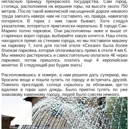
негласную границу прекрасного государства. Сам город,
столица, расположена на вершине горы, на высоте около 750
метров. После такой живописной насыщенной дороги никакого
труда заехать наверх нам не составило, но, правда, навигатор
потерялся. В горах с ним такое бывает. Хотя следуя
указателям, потеряться практически нереально. В городе Сан-
Марино полно парковок. Они расположены ниже и выше от
старинных ворот города, выбирайте какую хочется. Наш отель
находился прямо за стенами города, но мы поставили машину
на парковку 7, хотя для гостей отеля «Cesare» была более
близкая парковка, которая оплачивалась прямо в отеле 4-мя €.
Мы немного растерялись и самостоятельно оплатили 4€ через
паркомат, потом пришлось платить еще 4 европейские
монетки. В следующий раз будем знать!
Расположившись в номере, а нам решили дать супериор, мы
бросили вещи и пошли гулять по городу и встречать друзей.
Повеяло прохладой, солнце скрылось за облаками, где-то
вдалеке в горах шел дождь. Было приятно гулять по уже
знакомому каменному городу, людей было совсем немного.