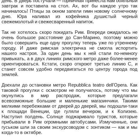
день. В дверь постучали — горничная принесла нам обильный
завтрак и поставила на стол. Ах, вот бы каждое утро так
начиналось! Птицы за окном запели гимн новому солнечному
дню. Юра наливал из кофейника душистый черный
свежемолотый и свежесваренный напиток.
Так не хотелось скоро покидать Рим. Впереди ожидалось не
очень большое расстояние до Сан-Марино, поэтому можно
было совершить еще одну прогулку теперь уже по утреннему
городу. И даже римская электричка не смогла испортить
нашего настроя. За один день мы к ней стали по-немногу
привыкать, а в двух линиях римского метро даже более-менее
ориентироваться. Кстати, скоро откроют третью линию C, и
станет совсем удобно передвигаться по центру города под
землей.
Доехали до остановки метро Repubblica teatro dell'Opera. Как
таковой прогулки с осмотром не получилось, потому что мы
окунулись в мир распродаж, которые предлагали
всевозможные большие и маленькие магазинчики. Такими
мелкими перебежками от дверей до дверей, мы подошли-таки
к площади Венеции, где гуляли вечером, и к Колизею.
Наступил полдень. Солнце поджаривало туристов, которые
прибывали в Рим огромными автобусами. Измученные, они
гуськом шли за своим экскурсоводом с зонтиком — как и мы
когда-то в октябре.