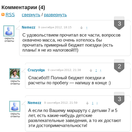
Комментарии (
4
)
RSS
свернуть
/
развернуть
-
+
3
Nemezz
9 сентября 2012, 18:15
↓
C удовольствием прочитал все части, вопросов
охвачено масса, но очень хотелось бы
прочитать примерный бюджет поездки (есть
планы! я не из налоговой!!!)
-
+
2
Crazyolga
9 сентября 2012, 21:38
↑
↓
Спасибо!!! Полный бюджет поездки и
расчеты по пробегу — напишу в конце :)
-
+
3
Nemezz
9 сентября 2012, 21:59
↑
↓
А если по Вашему маршруту с детьми 7 и 5
лет, есть какие-нибудь детские
развлекательные заведения, а то их достают
эти достопримечательности!