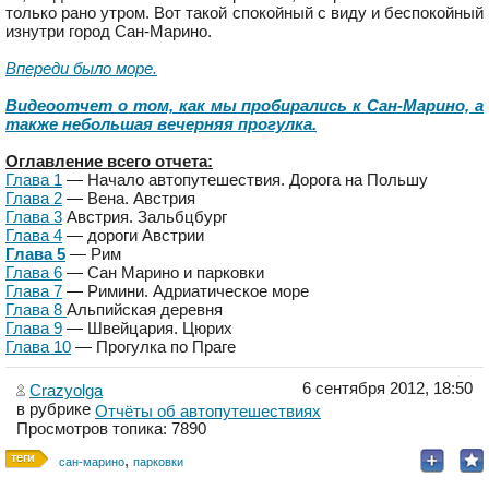
только рано утром. Вот такой спокойный с виду и беспокойный
изнутри город Сан-Марино.
Впереди было море.
Видеоотчет о том, как мы пробирались к Сан-Марино, а
также небольшая вечерняя прогулка.
Оглавление всего отчета:
Глава 1
— Начало автопутешествия. Дорога на Польшу
Глава 2
— Вена. Австрия
Глава 3
Австрия. Зальбцбург
Глава 4
— дороги Австрии
Глава 5
— Рим
Глава 6
— Сан Марино и парковки
Глава 7
— Римини. Адриатическое море
Глава 8
Альпийская деревня
Глава 9
— Швейцария. Цюрих
Глава 10
— Прогулка по Праге
6 сентября 2012, 18:50
Crazyolga
в рубрике
Отчёты об автопутешествиях
Просмотров топика: 7890
,
сан-марино
парковки