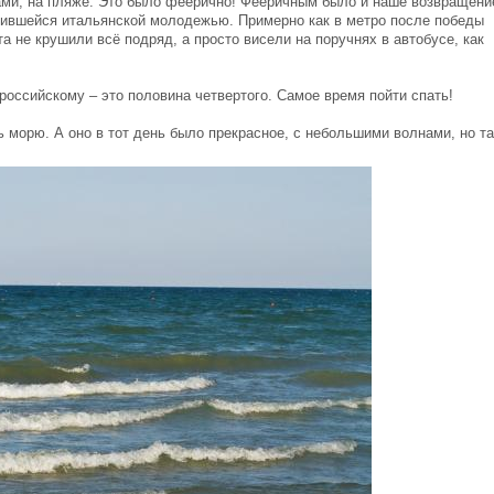
ами, на пляже. Это было феерично! Фееричным было и наше возвращени
елившейся итальянской молодежью. Примерно как в метро после победы
та не крушили всё подряд, а просто висели на поручнях в автобусе, как
российскому – это половина четвертого. Самое время пойти спать!
 морю. А оно в тот день было прекрасное, с небольшими волнами, но т