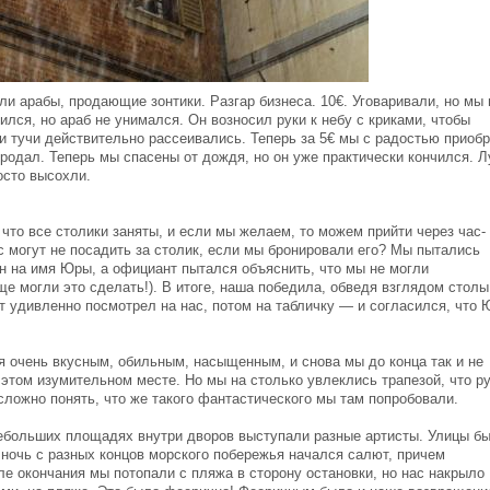
ли арабы, продающие зонтики. Разгар бизнеса. 10€. Уговаривали, но мы 
лся, но араб не унимался. Он возносил руки к небу с криками, чтобы
 и тучи действительно рассеивались. Теперь за 5€ мы с радостью приоб
 продал. Теперь мы спасены от дождя, но он уже практически кончился. 
осто высохли.
что все столики заняты, и если мы желаем, то можем прийти через час-
с могут не посадить за столик, если мы бронировали его? Мы пытались
ан на имя Юры, а официант пытался объяснить, что мы не могли
е могли это сделать!). В итоге, наша победила, обведя взглядом столы
т удивленно посмотрел на нас, потом на табличку — и согласился, что 
я очень вкусным, обильным, насыщенным, и снова мы до конца так и не
 этом изумительном месте. Но мы на столько увлеклись трапезой, что р
 сложно понять, что же такого фантастического мы там попробовали.
небольших площадях внутри дворов выступали разные артисты. Улицы б
ночь с разных концов морского побережья начался салют, причем
ле окончания мы потопали с пляжа в сторону остановки, но нас накрыло