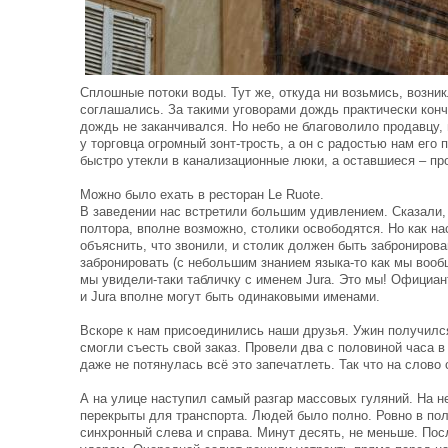
Сплошные потоки воды. Тут же, откуда ни возьмись, возник
соглашались. За такими уговорами дождь практически кончи
дождь не заканчивался. Но небо не благоволило продавцу,
у торговца огромный зонт-трость, а он с радостью нам его
быстро утекли в канализационные люки, а оставшиеся – пр
Можно было ехать в ресторан Le Ruote.
В заведении нас встретили большим удивлением. Сказали, 
полтора, вполне возможно, столики освободятся. Но как на
объяснить, что звонили, и столик должен быть заброниров
забронировать (с небольшим знанием языка-то как мы вообщ
мы увидели-таки табличку с именем Jura. Это мы! Официан
и Jura вполне могут быть одинаковыми именами.
Вскоре к нам присоединились наши друзья. Ужин получилс
смогли съесть свой заказ. Провели два с половиной часа в
даже не потянулась всё это запечатлеть. Так что на слово
А на улице наступил самый разгар массовых гуляний. На 
перекрыты для транспорта. Людей было полно. Ровно в пол
синхронный слева и справа. Минут десять, не меньше. Пос