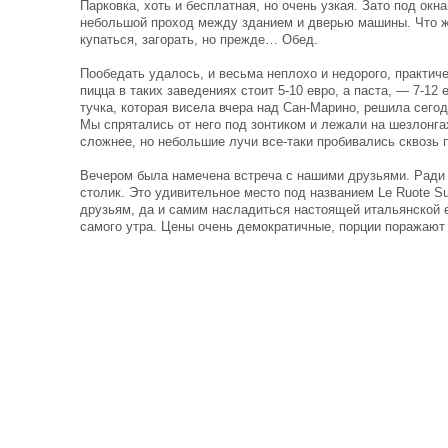
Парковка, хоть и бесплатная, но очень узкая. Зато под окн
небольшой проход между зданием и дверью машины. Что ж
купаться, загорать, но прежде… Обед.
Пообедать удалось, и весьма неплохо и недорого, практич
пицца в таких заведениях стоит 5-10 евро, а паста, — 7-1
тучка, которая висела вчера над Сан-Марино, решила сего
Мы спрятались от него под зонтиком и лежали на шезлонгах,
сложнее, но небольшие лучи все-таки пробивались сквозь
Вечером была намечена встреча с нашими друзьями. Ради 
столик. Это удивительное место под названием Le Ruote S
друзьям, да и самим насладиться настоящей итальянской е
самого утра. Цены очень демократичные, порции поражают 