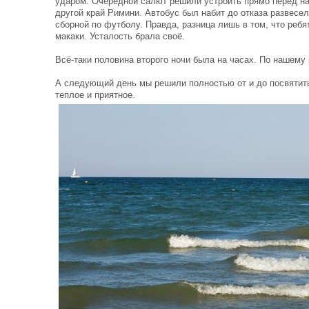
ударом. Очередной салют решили устроить прямо перед н
другой край Римини. Автобус был набит до отказа развес
сборной по футболу. Правда, разница лишь в том, что ребя
макаки. Усталость брала своё.
Всё-таки половина второго ночи была на часах. По нашему 
А следующий день мы решили полностью от и до посвятить
теплое и приятное.