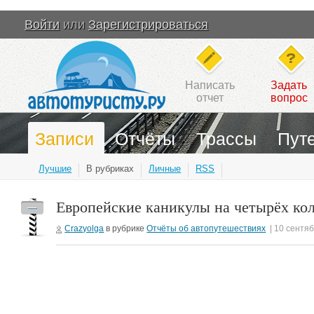
Войти
или
Зарегистрироваться
Написать
Задать
отчет
вопрос
Записи
Отчёты
Трассы
Пут
Лучшие
В рубриках
Личные
RSS
Европейские каникулы на четырёх коле
—
Crazyolga
в рубрике
Отчёты об автопутешествиях
| 10 сентя