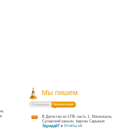
Мы пишем
Публикации
Комментарии
ень
 в
В Дагестан из СПБ часть 1. Махачкала,
3
Сулакский каньон, бархан Сарыкум
Эдуард67
в
Отчёты об