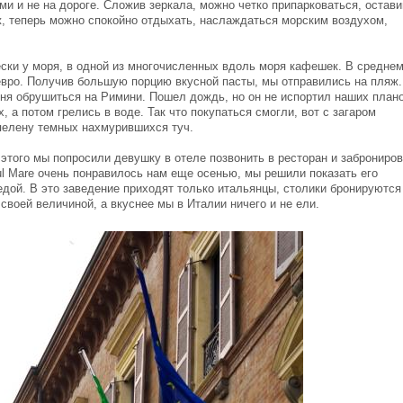
ами и не на дороге. Сложив зеркала, можно четко припарковаться, остави
, теперь можно спокойно отдыхать, наслаждаться морским воздухом,
ески у моря, в одной из многочисленных вдоль моря кафешек. В средне
2 евро. Получив большую порцию вкусной пасты, мы отправились на пляж.
дня обрушиться на Римини. Пошел дождь, но он не испортил наших план
 а потом грелись в воде. Так что покупаться смогли, вот с загаром
 пелену темных нахмурившихся туч.
этого мы попросили девушку в отеле позвонить в ресторан и заброниро
ul Mare очень понравилось нам еще осенью, мы решили показать его
дой. В это заведение приходят только итальянцы, столики бронируются
своей величиной, а вкуснее мы в Италии ничего и не ели.