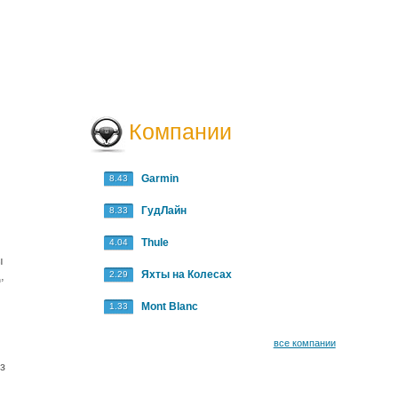
Компании
Garmin
8.43
ГудЛайн
8.33
Thule
4.04
ы
Яхты на Колесах
,
2.29
Mont Blanc
1.33
все компании
з