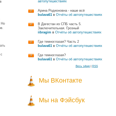
автопутешествиях
в
Арина Родионовна - наше всё
2
bulava61
в
Отчёты об автопутешествиях
м
 Но
В Дагестан из СПБ часть 5.
2
ов.
Заключительная. Грозный
iibragim
в
Отчёты об автопутешествиях
Где темноглазая? Часть 2
2
вать
bulava61
в
Отчёты об автопутешествиях
 с
Где темноглазая?
3
bulava61
в
Отчёты об автопутешествиях
Весь эфир
|
RSS
Мы ВКонтакте
Мы на Фэйсбук