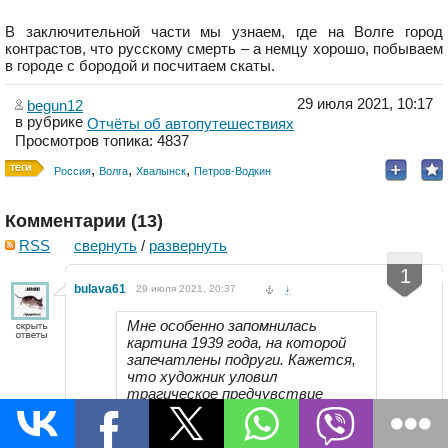
В заключительной части мы узнаем, где на Волге город
контрастов, что русскому смерть – а немцу хорошо, побываем
в городе с бородой и посчитаем скаты.
29 июля 2021, 10:17
begun12
в рубрике
Отчёты об автопутешествиях
Просмотров топика: 4837
,
,
,
Россия
Волга
Хвалынск
Петров-Водкин
Комментарии (
13
)
RSS
свернуть
/
развернуть
-
+
1
bulava61
29 июля 2021, 20:37
↓
Мне особенно запомнилась
картина 1939 года, на которой
запечатлены подруги. Кажется,
что художник уловил
трагическое предчувствие
надвигающейся войны, в глазах
девушек замерло тревожное
ожидание: