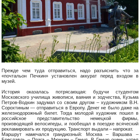
Прежде чем туда отправиться, надо разъяснить что за
«почтальон Печкин» установлен аккурат перед входом в
музей.
История оказалась потрясающая: будучи студентом
Московского училища живописи, ваяния и зодчества, Кузьма
Петров-Водкин задумал со своим другом – художником В.Н.
Сорохтиным — отправиться в Европу. Денег не было даже на
железнодорожный билет. Тогда молодой художник пошел в
российское представительство немецкой фирмы,
производящей велосипеды, и пообещал в поездке всяческий
рекламировать их продукцию. Транспорт выдали – напрокат.
Маршрут намечался грандиозный: Москва – Варшава –
Бреславль – Прага – Мюнхен – Генуя. В Геную очень хотел