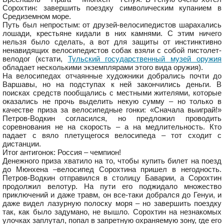
Сорохтин: завершить поездку символическим купанием в
Средиземном море.
Путь был непростым: от друзей-велосипедистов шарахались
лошади, крестьяне кидали в них камнями. С этим ничего
нельзя было сделать, а вот для защиты от инстинктивно
ненавидящих велосипедистов собак взяли с собой пистолет-
велодог (кстати,
Тульский государственный музей оружия
обладает несколькими экземплярами этого вида оружия).
На велосипедах отчаянные художники добрались почти до
Варшавы, но на подступах к ней закончились деньги. В
поисках средств пообщались с местными жителями, которые
оказались не прочь выделить некую сумму – но только в
качестве приза за велосипедные гонки: «Сначала выиграй!»
Петров-Водкин согласился, но предложил проводить
соревнования не на скорость – а на медлительность. Кто
падает с вяло плетущегося велосипеда – тот сходит с
дистанции.
Итог антигонок: Россия – чемпион!
Денежного приза хватило на то, чтобы купить билет на поезд
до Мюнхена –велосипед Сорохтина пришел в негодность.
Петров-Водкин отправился в столицу Баварии, а Сорохтин
продолжил велотур. На пути его поджидало множество
приключений и даже травм, он все-таки добрался до Генуи, и
даже видел лазурную полоску моря – но завершить поездку
так, как было задумано, не вышло. Сорохтин на незнакомых
улочках заплутал, попал в запретную охраняемую зону, где его