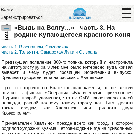
Войти
Зарегистрироваться
«Выдь на Волгу…» - часть 3. На
—
родине Купающегося Красного Коня
часть 1. В основном, Самарская
часть 2. Тольятти, Самарская Лука и Сызрань
Предвкушая появление 300-го топика, который я настрочила
на Автотуристу.ру за 9 лет, мне было интересно: куда кривая
вывезет и чему будет посвящен «юбилейный выпуск».
Красивая цифра выпала на рассказ о Хвалынске.
Про этот городок на Волге слышал каждый, но не всякий
помнит: в фильме «Операция «Ы» и другие приключения
Шурика» прораб упоминает, что их СМУ понастроило жилой
площади, равной «одному такому городу, как Чита, десяти
таким городам, как Хвалынск, или тридцати двум
Крыжополям».
Примечателен Хвалынск прежде всего как город, в котором
родился художник Кузьма Петров-Водкин и где на привольных
волжских просторах сформировался его особый взгляд на