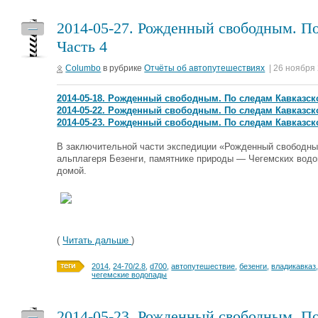
2014-05-27. Рожденный свободным. По
—
Часть 4
Columbo
в рубрике
Отчёты об автопутешествиях
| 26 ноября
2014-05-18. Рожденный свободным. По следам Кавказско
2014-05-22. Рожденный свободным. По следам Кавказско
2014-05-23. Рожденный свободным. По следам Кавказско
В заключительной части экспедиции «Рожденный свободным
альплагеря Безенги, памятнике природы — Чегемских водоп
домой.
(
Читать дальше
)
2014
,
24-70/2.8
,
d700
,
автопутешествие
,
безенги
,
владикавказ
чегемские водопады
2014-05-23. Рожденный свободным. По
—