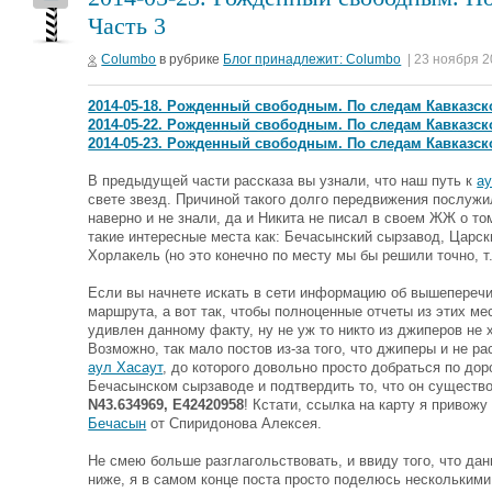
Часть 3
Columbo
в рубрике
Блог принадлежит: Columbo
| 23 ноября 2
2014-05-18. Рожденный свободным. По следам Кавказско
2014-05-22. Рожденный свободным. По следам Кавказско
2014-05-23. Рожденный свободным. По следам Кавказско
В предыдущей части рассказа вы узнали, что наш путь к
а
свете звезд. Причиной такого долго передвижения послужи
наверно и не знали, да и Никита не писал в своем ЖЖ о т
такие интересные места как: Бечасынский сырзавод, Царск
Хорлакель (но это конечно по месту мы бы решили точно, т.
Если вы начнете искать в сети информацию об вышеперечи
маршрута, а вот так, чтобы полноценные отчеты из этих 
удивлен данному факту, ну не уж то никто из джиперов не
Возможно, так мало постов из-за того, что джиперы и не 
аул Хасаут
, до которого довольно просто добраться по до
Бечасынском сырзаводе и подтвердить то, что он существ
N43.634969, E42420958
! Кстати, ссылка на карту я привож
Бечасын
от Спиридонова Алексея.
Не смею больше разглагольствовать, и ввиду того, что да
ниже, я в самом конце поста просто поделюсь нескольким