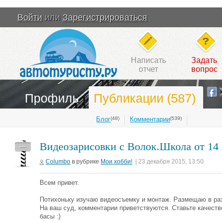
Войти
или
Зарегистрироваться
Написать
Задать
отчет
вопрос
Профиль
Публикации (587)
Блог
(48)
Комментарии
(539)
Видеозарисовки с Волок.Школа от 14 
—
Columbo
в рубрике
Мои хобби!
| 23 декабря 2015, 13:50
Всем привет.
Потихоньку изучаю видеосъемку и монтаж. Размещаю в ра
На ваш суд, комментарии приветствуются. Ставьте качеств
басы :)