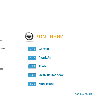
Компании
ри
были
Garmin
8.43
ГудЛайн
8.33
Thule
4.04
ыл
Яхты на Колесах
2.29
Mont Blanc
1.33
все компании