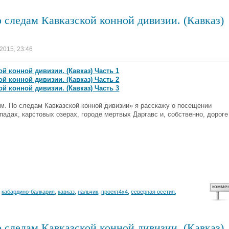
 следам Кавказской конной дивизии. (Кавказ)
 2015, 23:46
й конной дивизии. (Кавказ) Часть 1
й конной дивизии. (Кавказ) Часть 2
й конной дивизии. (Кавказ) Часть 3
. По следам Кавказской конной дивизии» я расскажу о посещении
адах, карстовых озерах, городе мертвых Даргавс и, собственно, дороге
комме
,
кабардино-балкария
,
кавказ
,
нальчик
,
проект4х4
,
северная осетия
,
 следам Кавказской конной дивизии. (Кавказ)