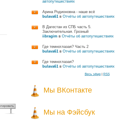
автопутешествиях
Арина Родионовна - наше всё
2
bulava61
в
Отчёты об автопутешествиях
В Дагестан из СПБ часть 5.
2
Заключительная. Грозный
iibragim
в
Отчёты об автопутешествиях
Где темноглазая? Часть 2
2
bulava61
в
Отчёты об автопутешествиях
Где темноглазая?
3
bulava61
в
Отчёты об автопутешествиях
Весь эфир
|
RSS
Мы ВКонтакте
нтировать
Мы на Фэйсбук