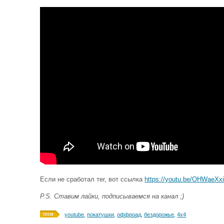
Если не сработал тег, вот ссылка
https://youtu.be/OHWaeXx
P.S. Ставим лайки, подписываемся на канал ;)
youtube
,
покатушки
,
оффроад
,
бездорожье
,
4х4