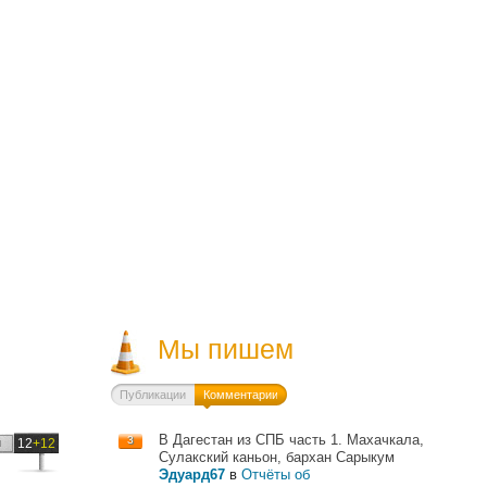
Мы пишем
Публикации
Комментарии
В Дагестан из СПБ часть 1. Махачкала,
3
и
12
+12
Сулакский каньон, бархан Сарыкум
Эдуард67
в
Отчёты об