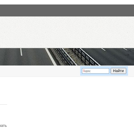
<--
-->
вать