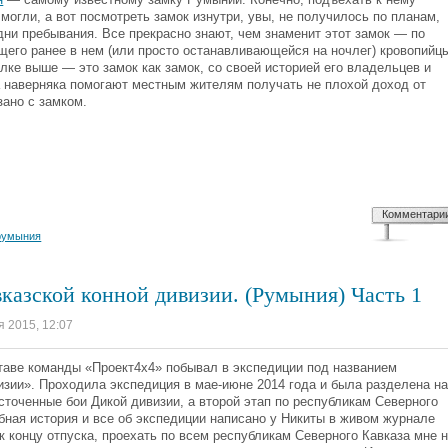
могли, а вот посмотреть замок изнутри, увы, не получилось по планам,
ни пребывания. Все прекрасно знают, чем знаменит этот замок — по
его ранее в нем (или просто останавливающейся на ночлег) кровопийц
лке выше — это замок как замок, со своей историей его владельцев и
 наверняка помогают местным жителям получать не плохой доход от
зано с замком.
Комментари
румыния
казской конной дивизии. (Румыния) Часть 1
я 2015, 12:07
оставе команды «Проект4х4» побывал в экспедиции под названием
зии». Проходила экспедиция в мае-июне 2014 года и была разделена н
сточенные бои Дикой дивизии, а второй этап по республикам Северного
обная история и все об экспедиции написано у Никиты в живом журнале
о к концу отпуска, проехать по всем республикам Северного Кавказа мне 