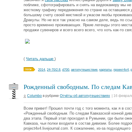
поближе, сфотографировать и снять на видеокамеру мы не 
жесткому графику передвижения по стране на оставшиеся д
большому счету своей мистикой и ужасом якобы проживающ
Дракулы. Но не все так ужасно на самом деле, ведь по ссы
просто временно проживающих. Яркие легенды этого места
продажи сувениров и всего всего всего, что хоть как-то свя
(
Читать дальше
)
2014
,
24-70/2.8
,
d700
,
автопутешествие
,
карпаты
,
проект4х4
,
Рожденный свободным. По следам Кав
—
Columbo
в рубрике
Отчёты об автопутешествиях
| 16 феврал
Всем привет! Прошел почти год с того момента, как я в с
«Рожденный свободным. По следам Кавказской конной диви
два этапа. Первый этап проходил в Румынии, где были оже
Кавказа, чьи полки входили в состав дивизии. Более подр
project4x4.livejournal.com. К сожалению, из-за подходящег