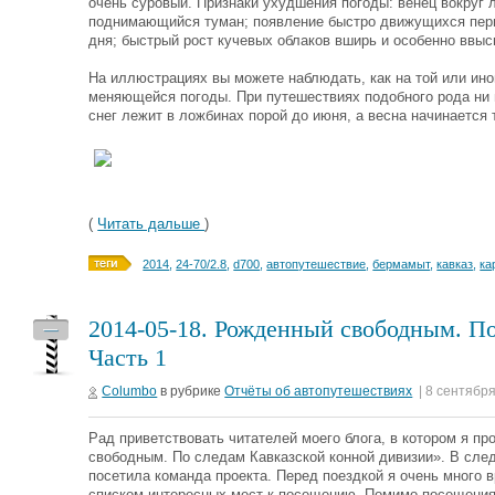
очень суровый. Признаки ухудшения погоды: венец вокруг 
поднимающийся туман; появление быстро движущихся пери
дня; быстрый рост кучевых облаков вширь и особенно ввыс
На иллюстрациях вы можете наблюдать, как на той или ино
меняющейся погоды. При путешествиях подобного рода ни 
снег лежит в ложбинах порой до июня, а весна начинается
(
Читать дальше
)
2014
,
24-70/2.8
,
d700
,
автопутешествие
,
бермамыт
,
кавказ
,
ка
2014-05-18. Рожденный свободным. По
—
Часть 1
Columbo
в рубрике
Отчёты об автопутешествиях
| 8 сентябр
Рад приветствовать читателей моего блога, в котором я 
свободным. По следам Кавказской конной дивизии». В сле
посетила команда проекта. Перед поездкой я очень много 
списком интересных мест к посещению. Помимо посещения 