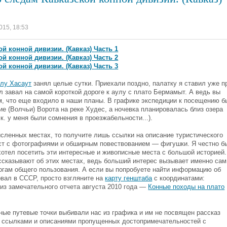
015, 18:53
й конной дивизии. (Кавказ) Часть 1
й конной дивизии. (Кавказ) Часть 2
й конной дивизии. (Кавказ) Часть 3
улу Хасаут
занял целые сутки. Приехали поздно, палатку я ставил уже п
л завал на самой короткой дороге к аулу с плато Бермамыт. А ведь вы
ом, что еще входило в наши планы. В графике экспедиции к посещению 
ие (Волчьи) Ворота на реке Худес, а ночевка планировалась близ озера
к. у меня были сомнения в проезжабельности...).
сленных местах, то получите лишь ссылки на описание туристического
мест с фотографиями и обширным повествованием — фигушки. Я честно б
 хотел посетить эти интересные и живописные места с большой историей.
рассказывают об этих местах, ведь больший интерес вызывает именно сам
рогам общего пользования. А если вы попробуете найти информацию об
овал в СССР, просто взгляните на
карту генштаба
с координатами:
у из замечательного отчета августа 2010 года —
Конные походы на плато
нные путевые точки выбивали нас из графика и им не посвящен рассказ
и ссылками и описаниями пропущенных достопримечательностей с