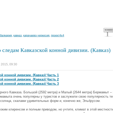
комме
-балкария
,
кавказ
,
карачаево-черкесия
,
проект4х4
 следам Кавказской конной дивизии. (Кавказ)
 2015, 09:30
й конной дивизии. (Кавказ) Часть 1
й конной дивизии. (Кавказ) Часть 2
й конной дивизии. (Кавказ) Часть 3
ного Кавказа. Большой (2592 метра) и Малый (2644 метра) Бермамыт – 
рмамыта очень популярны у туристов и заслужили свою популярность те
 солнца, скалами удивительных форм и, конечно же, Эльбрусом.
оким клиренсом и полным приводом, но учтите, климат в этой местност