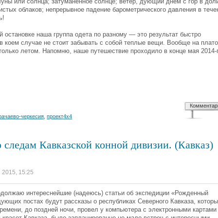
луны или солнца; затуманенное солнце; ветер, дующий днем с гор в дол
стых облаков; непрерывное падение барометрического давления в тече
ь!
й остановке наша группа одета по разному — это результат быстро
в коем случае не стоит забывать с собой теплые вещи. Вообще на плат
 только летом. Напомню, наше путешествие проходило в конце мая 2014-
Комментар
рачаево-черкесия
,
проект4х4
 следам Кавказской конной дивизии. (Кавказ)
я 2015, 15:25
продолжаю интереснейшие (надеюсь) статьи об экспедиции «Рожденный
дующих постах будут рассказы о республиках Северного Кавказа, котор
времени, до поздней ночи, провел у компьютера с электронными картами
красот Кавказа, было запланированно не мало встреч с интересными