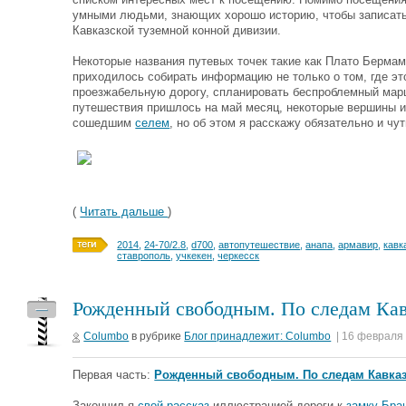
умными людьми, знающих хорошо историю, чтобы записать
Кавказской туземной конной дивизии.
Некоторые названия путевых точек такие как Плато Берм
приходилось собирать информацию не только о том, где эт
проезжабельную дорогу, спланировать беспроблемный марш
путешествия пришлось на май месяц, некоторые вершины и 
сошедшим
селем
, но об этом я расскажу обязательно и чут
(
Читать дальше
)
2014
,
24-70/2.8
,
d700
,
автопутешествие
,
анапа
,
армавир
,
кавк
ставрополь
,
учкекен
,
черкесск
Рожденный свободным. По следам Кав
—
Columbo
в рубрике
Блог принадлежит: Columbo
| 16 февраля
Первая часть:
Рожденный свободным. По следам Кавказс
Закончил я
свой рассказ
иллюстрацией дороги к
замку Бра