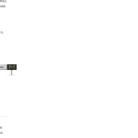
ины;
ние
о
го.
ии
7
+7
ые
 и