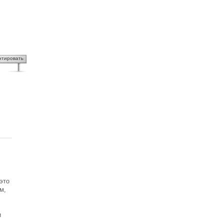
нтировать
это
м,
и