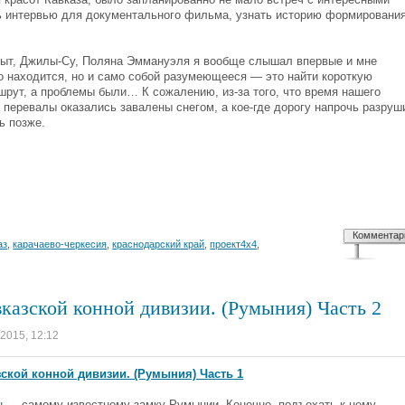
 интервью для документального фильма, узнать историю формировани
амыт, Джилы-Су, Поляна Эммануэля я вообще слышал впервые и мне
о находится, но и само собой разумеющееся — это найти короткую
рут, а проблемы были… К сожалению, из-за того, что время нашего
перевалы оказались завалены снегом, а кое-где дорогу напрочь разруш
ь позже.
Комментар
аз
,
карачаево-черкесия
,
краснодарский край
,
проект4х4
,
казской конной дивизии. (Румыния) Часть 2
 2015, 12:12
кой конной дивизии. (Румыния) Часть 1
н
— самому известному замку Румынии. Конечно, подъехать к нему