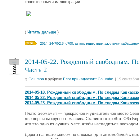
качественными иллюстрации.
(
Читать дальше
)
2014
,
24-70/2.8
,
d700
,
автопутешествие
,
джилы-су
,
кабардино
2014-05-22. Рожденный свободным. По
—
Часть 2
Columbo
в рубрике
Блог принадлежит: Columbo
| 19 сентября
2014-05-18. Рожденный свободным. По следам Кавказско
2014-05-22. Рожденный свободным. По следам Кавказско
2014-05-23. Рожденный свободным. По следам Кавказско
Плато Бермамыт — прекрасное и удивительное место Север
две вершины крупного массива Скалистого хребта. Оба Бе
что это одно из лучших мест, чтобы насладиться восходом
Дорога на плато совсем не сложная для автомобилей с выс