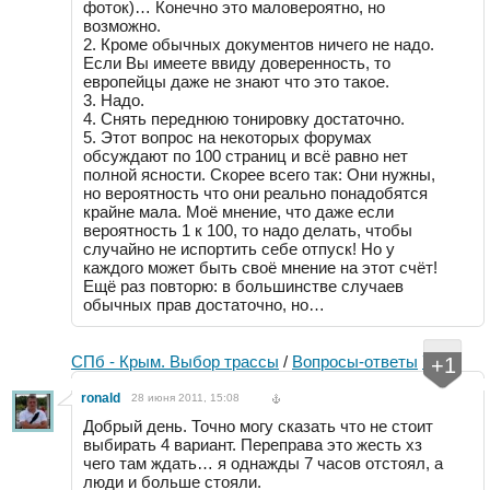
фоток)… Конечно это маловероятно, но
возможно.
2. Кроме обычных документов ничего не надо.
Если Вы имеете ввиду доверенность, то
европейцы даже не знают что это такое.
3. Надо.
4. Снять переднюю тонировку достаточно.
5. Этот вопрос на некоторых форумах
обсуждают по 100 страниц и всё равно нет
полной ясности. Скорее всего так: Они нужны,
но вероятность что они реально понадобятся
крайне мала. Моё мнение, что даже если
вероятность 1 к 100, то надо делать, чтобы
случайно не испортить себе отпуск! Но у
каждого может быть своё мнение на этот счёт!
Ещё раз повторю: в большинстве случаев
обычных прав достаточно, но…
СПб - Крым. Выбор трассы
/
Вопросы-ответы
7
+1
ronald
28 июня 2011, 15:08
Добрый день. Точно могу сказать что не стоит
выбирать 4 вариант. Переправа это жесть хз
чего там ждать… я однажды 7 часов отстоял, а
люди и больше стояли.