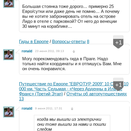
Большая стоянка тоже дорого… примерно 25
Евро/сутки или даже день не помню… А почему
вы не хотите забронировать отель на острове
Лидо в отеле с парковкой? От него до венеции
30 минут на кораблике…
Гиды в Европе
/
Вопросы-ответы
8
+1
ronald
23 июня 2011, 09:13
Могу порекомендовать гида в Праге. Надо
только найти координаты и я отпишусь Вам. Мне
он очень понравился.
Путешествие по Европе "ЕВРОТУР 2009" 10 Стран 10
+1
000 км. Часть Седьмая - «Через Арденны в Иль де
Франс» (Третий Этап)
/
Отчёты об автопутешествиях
13
ronald
9 июня 2011, 17:31
когда мы вышли из электрички
они тоже вышли за нами и пошли
следом