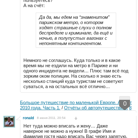
пользуетесь?
А на счёт:
Да да, мы едем на “знаменитом”
парижском метро, о котором
ходят страшные слухи о полном
беспределе и криминале, да ещё и
ночью, в полупустых вагонах с
непонятным контингентом.
Немного не соглашусь. Куда только и в какое
время мы не ездили на метро в Париже и ни
одного инцидента не видели… Плюс там всё под
зорким оком полиции. На сколько я знаю есть
несколько станций куда туристам не советуют
суваться, а на остальных всё отлично…
Большое путешествие по маленькой Европе. Август
0
2010 года. Часть 1.
/
Отчёты об автопутешествиях
8
ronald
8 июня 2011, 20:54
Нет туда можно вписать и жену… Даже
наверное не можно а нужно! В графе Имя и
фамилия гостя надо вписать Вас через запятую.