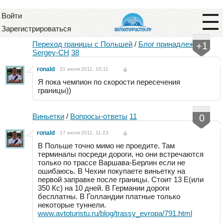
Войти
Зарегистрироваться
Переход границы с Польшей
/
Блог принадлежит:
+1
Sergey-CH
38
ronald
21 июля 2011, 10:11
Я пока чемпион по скорости пересечения
границы))
Виньетки
/
Вопросы-ответы
11
0
ronald
17 июля 2011, 11:23
В Польше точно мимо не проедите. Там
терминалы посреди дороги, но они встречаются
только по трассе Варшава-Берлин если не
ошибаюсь. В Чехии покупаете виньетку на
первой заправке после границы. Стоит 13 Е(или
350 Кс) на 10 дней. В Германии дороги
бесплатны. В Голландии платные только
некоторые туннели.
www.avtoturistu.ru/blog/trassy_evropa/791.html