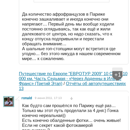
Да количество афрофранцузов в Париже
конечно зашкаливает и иногда конечно они
напрягают… Первый день мы вообще ходили
постоянно оглядываясь, так как ещё и жили
далековато от центра, но надо сказать, что к
концу отпуска подпривыкли и перестали
обращать внимание…
А шальные гоп-стопщики могут встретится где
угодно… без этого никуда в нашем современном
мире… к сожалению.
Путешествие по Европе "ЕВРОТУР 2009" 10 Стран 10
+1
000 км. Часть Седьмая - «Через Арденны в Иль де
Франс» (Третий Этап)
/
Отчёты об автопутешествиях
13
ronald
9 июня 2011, 17:13
Как будто сам прошёлся по Парижу ещё раз…
Только мы этот путь проделали за 4 дня:) Гонка
конечно нереальная))
Есть конечно обалденные фотки… очень живые!
Если не секрет какой фотокамерой