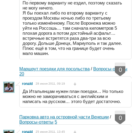
По первому варианту не ездил, поэтому сказать
не могу ничего.
Я бы поехал либо по второму варианту с
проездом Москвы ночью либо по третьему
только изменённому. После Воронежа можно
уйти на Россошь… там сначала километров 5
плохая дорога а потом достойный асфальт…
встречные встретятся раза два-три за всю
дорогу. Дольше Донецк, Мариуполь и так далее.
Плюс ещё в том, что на границе будет очень
мало машин.
Маршрут поездки для посольства
/
Вопросы-ответы
0
20
ronald
28 июня 2011, 09:19
Да Итальянцам нужен план поездки… Но только
можно не заморачиваться с английским и
написать на русском… этого будет достаточно.
Парковка авто на островной части Венеции
/
0
Вопросы-ответы
5
ronald
25 июня 2011, 13:45