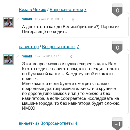
Виза в Чехию
/
Вопросы-ответы
7
0
ronald
11 июля 2011, 09:31
А доехать то как до Великобритании?) Паром из
Питера ещё не ходит…
навигатор
/
Вопросы-ответы
7
0
ronald
8 июля 2011, 11:15
Этот вопрос можно и нужно скорее задать Вам!
Кто-то ездит с навигатором, кто-то ездит только
по бумажной карте… Каждому своё и как кто
привык.
Мне кажется если будете смотреть только
природные достопримечательности и крупные
по дороге(типо замков и т.п.) то можно и без
навигатора, а если собираетесь исследовать на
машине города, то без навигатора будет сложно.
ИМХО
виньетки
/
Вопросы-ответы
4
+1