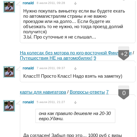
ronald
8 июля 2011, 09:28
Нужно покупать виньетку если вы будете ехать
по автомагистралям страны и не важно
проездом или на долго… Если будете их
объезжать то не нужно, но тогда проезд долгий
получится)
З.Ы. Про суточные я не слышал…
На колесах без мотора по юго-восточной Финляндии
/
+2
Путешествия НЕ на автомобилях!
9
ronald
7 июля 2011, 09:37
Класс!!! Просто Класс! Надо взять на заметку)
карты для навигатора
/
Вопросы-ответы
7
0
ronald
5 июля 2011, 21:27
она как правило дешевле на 20-30
евро.Удачи.
Да согласен! Забыл про это… 1000 руб с визы