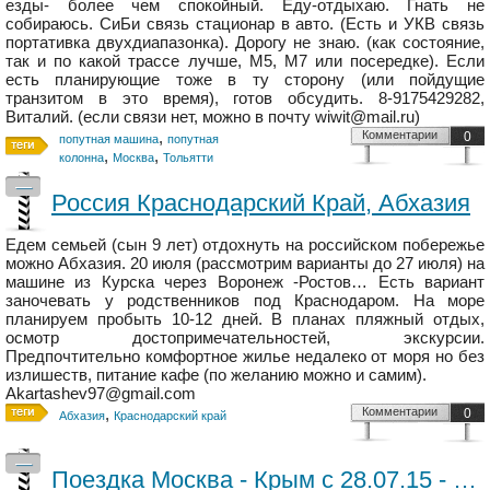
езды- более чем спокойный. Еду-отдыхаю. Гнать не
собираюсь. СиБи связь стационар в авто. (Есть и УКВ связь
портативка двухдиапазонка). Дорогу не знаю. (как состояние,
так и по какой трассе лучше, М5, М7 или посередке). Если
есть планирующие тоже в ту сторону (или пойдущие
транзитом в это время), готов обсудить. 8-9175429282,
Виталий. (если связи нет, можно в почту wiwit@mail.ru)
,
Комментарии
0
попутная машина
попутная
,
,
колонна
Москва
Тольятти
—
Россия Краснодарский Край, Абхазия
Едем семьей (сын 9 лет) отдохнуть на российском побережье
можно Абхазия. 20 июля (рассмотрим варианты до 27 июля) на
машине из Курска через Воронеж -Ростов… Есть вариант
заночевать у родственников под Краснодаром. На море
планируем пробыть 10-12 дней. В планах пляжный отдых,
осмотр достопримечательностей, экскурсии.
Предпочтительно комфортное жилье недалеко от моря но без
излишеств, питание кафе (по желанию можно и самим).
Akartashev97@gmail.com
,
Комментарии
0
Абхазия
Краснодарский край
—
Поездка Москва - Крым с 28.07.15 - 18.08.15