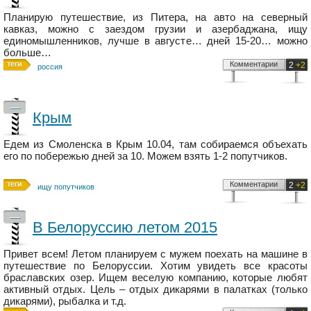
Планирую путешествие, из Питера, на авто на северный
кавказ, можно с заездом грузии и азербаджана, ищу
единомышленников, лучше в августе… дней 15-20… можно
больше…
Комментарии
2
+2
россия
—
Крым
Едем из Смоленска в Крым 10.04, там собираемся объехать
его по побережью дней за 10. Можем взять 1-2 попутчиков.
Комментарии
2
+2
ищу попутчиков
—
В Белоруссию летом 2015
Привет всем! Летом планируем с мужем поехать на машине в
путешествие по Белоруссии. Хотим увидеть все красоты
браславских озер. Ищем веселую компанию, которые любят
активный отдых. Цель – отдых дикарями в палатках (только
дикарями), рыбалка и т.д.