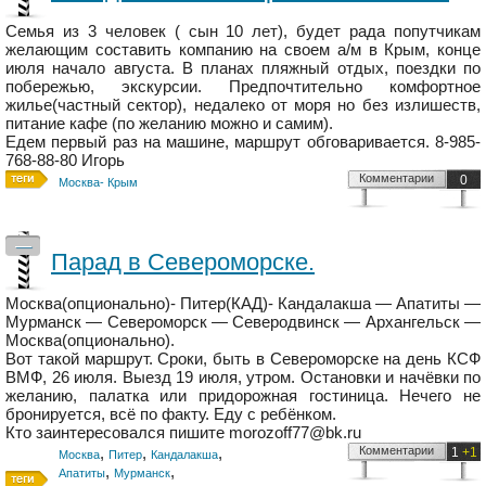
Семья из 3 человек ( сын 10 лет), будет рада попутчикам
желающим составить компанию на своем а/м в Крым, конце
июля начало августа. В планах пляжный отдых, поездки по
побережью, экскурсии. Предпочтительно комфортное
жилье(частный сектор), недалеко от моря но без излишеств,
питание кафе (по желанию можно и самим).
Едем первый раз на машине, маршрут обговаривается. 8-985-
768-88-80 Игорь
Комментарии
0
Москва- Крым
—
Парад в Североморске.
Москва(опционально)- Питер(КАД)- Кандалакша — Апатиты —
Мурманск — Североморск — Северодвинск — Архангельск —
Москва(опционально).
Вот такой маршрут. Сроки, быть в Североморске на день КСФ
ВМФ, 26 июля. Выезд 19 июля, утром. Остановки и начёвки по
желанию, палатка или придорожная гостиница. Нечего не
бронируется, всё по факту. Еду с ребёнком.
Кто заинтересовался пишите morozoff77@bk.ru
,
,
,
Комментарии
1
+1
Москва
Питер
Кандалакша
,
,
Апатиты
Мурманск