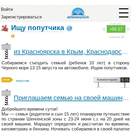
Войти
Зарегистрироваться
Рейтинг
Ищу попутчика
+55.27
голосов:
64
—
из Красноярска в Крым, Краснодарский край, Абхазию
Собираемся съездить семьей (ребенок 10 лет) в сторону
Черного моря 13-15 августа на автомобиле. Ищем попутчиков.
Комментарии
5
+5
попутчик
—
Приглашаем семью на своей машине в поездку по Европе в июне-июле
Добрейшего времени суток!
Мы — семья (родители и сын 15 лет) планируем путешествие
по странам Шенгенской зоны с 23-24 июня с.г. на 20 дней на
своей машине. Маршрут определен и рассчитан по времени,
километражу и бензину. Ночевать собираемся в своей палатке