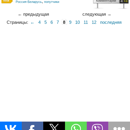
,
Комментарии
4
+4
Россия-Беларусь
попутчики
← предыдущая
следующая →
Страницы:
←
4
5
6
7
8
9
10
11
12
последняя