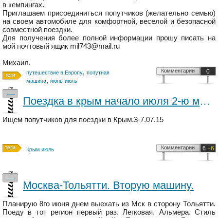
в кемпингах.
Приглашаем присоединиться попутчиков (желательно семью)
на своем автомобиле для комфортной, веселой и безопасной
совместной поездки.
Для получения более полной информации прошу писать на
мой почтовый ящик mil743@mail.ru
Михаил.
,
Комментарии
0
путешествие в Европу
попутная
,
машина
июнь-июль
—
Поездка в крым начало июля 2-ю машину
Ищем попутчиков для поездки в Крым.3-7.07.15
Комментарии
6
+6
Крым июль
—
Москва-Тольятти. Вторую машину.
Планирую 8го июня днем выехать из Мск в сторону Тольятти.
Поеду в тот регион первый раз. Легковая. Альмера. Стиль