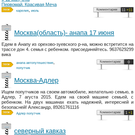
Первомай. Красивая Меча
,
Комментарии
11
+11
карелия
июль
—
Москва(область)- анапа 17 июня
Едем в Анапу из орехово-зуевского р-на, можно встретится на
трассе дон 4. семья с ребенком. присоединяйтесь. 9637629299
вика
,
Комментарии
0
анапа автопутешествие
попутчик
—
Москва-Адлер
Ищем попутчиков на своем автомобиле, желательно семью, в
Адлер, 7 агуста 2015. Едем на своей машине семьей, с
ребенком. На двух машинах ехать надежней, интересней и
безопасней! Александр, 89261761116
Комментарии
1
+1
Адлер попутчик
—
северный кавказ