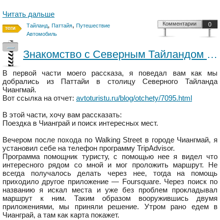
Читать дальше
,
,
Комментарии
0
Тайланд
Паттайя
Путешествие
Автомобиль
—
Знакомство с Северным Тайландом на автомобиле. Часть вторая
В первой части моего рассказа, я поведал вам как мы
добрались из Паттайи в столицу Северного Тайланда
Чиангмай.
Вот ссылка на отчет:
avtoturistu.ru/blog/otchety/7095.html
В этой части, хочу вам рассказать:
Поездка в Чианграй и поиск интересных мест.
Вечером после похода по Walking Street в городе Чиангмай, я
установил себе на телефон программу TripAdvisor.
Программа помощник туристу, с помощью нее я видел что
интересного рядом со мной и мог проложить маршрут. Не
всегда получалось делать через нее, тогда на помощь
приходило другое приложение — Foursquare. Через поиск по
названию я искал места и уже без проблем прокладывал
маршрут к ним. Таким образом вооружившись двумя
приложениями, мы приняли решение. Утром рано едем в
Чианграй, а там как карта покажет.