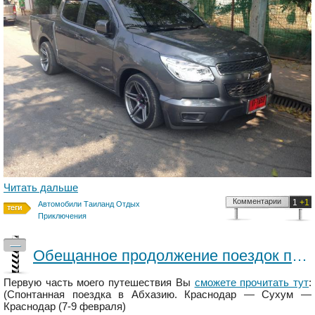
Читать дальше
Комментарии
1
+1
Автомобили Таиланд Отдых
Приключения
—
Обещанное продолжение поездок по Абхазии
Первую часть моего путешествия Вы
сможете прочитать тут
:
(Спонтанная поездка в Абхазию. Краснодар — Сухум —
Краснодар (7-9 февраля)