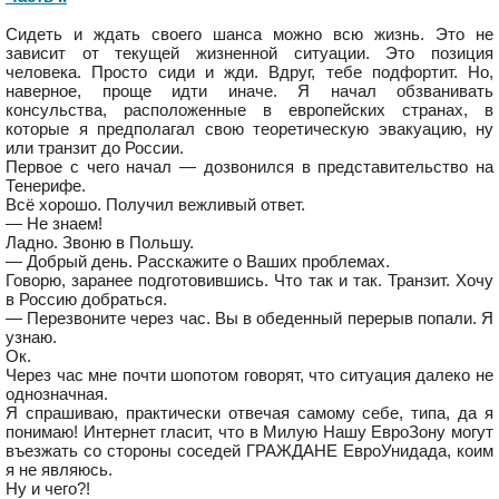
Сидеть и ждать своего шанса можно всю жизнь. Это не
зависит от текущей жизненной ситуации. Это позиция
человека. Просто сиди и жди. Вдруг, тебе подфортит. Но,
наверное, проще идти иначе. Я начал обзванивать
консульства, расположенные в европейских странах, в
которые я предполагал свою теоретическую эвакуацию, ну
или транзит до России.
Первое с чего начал — дозвонился в представительство на
Тенерифе.
Всё хорошо. Получил вежливый ответ.
— Не знаем!
Ладно. Звоню в Польшу.
— Добрый день. Расскажите о Ваших проблемах.
Говорю, заранее подготовившись. Что так и так. Транзит. Хочу
в Россию добраться.
— Перезвоните через час. Вы в обеденный перерыв попали. Я
узнаю.
Ок.
Через час мне почти шопотом говорят, что ситуация далеко не
однозначная.
Я спрашиваю, практически отвечая самому себе, типа, да я
понимаю! Интернет гласит, что в Милую Нашу ЕвроЗону могут
въезжать со стороны соседей ГРАЖДАНЕ ЕвроУнидада, коим
я не являюсь.
Ну и чего?!