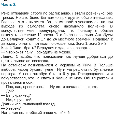
Часть 2.
Рейс отправили строго по расписанию. Летели ровненько, без
тряски. Но это было бы важно при других обстоятельствах.
Главное, что я вылетел. За время полёта успокоился, но при
выходе из самолёта сново нахлынуло волнение. В
консульстве меня предупредили, что Польшу я обязан
покинуть в течение 12 часов. Это было нереально. Автобусы
до Беларуси ходят с 17 до 24 местного времени. Подошёл к
автомату оплаты, потыкал по окошечкам. Зона 1, зона 2 и 3.
Какой билет брать? Вернулся в здание аэропорта.
— Что хочет пан? Проходить не можно.
Ладно. Спасибо, что подсказали как лучше добраться до
центрального автовокзала.
На остановке познакомился с моряком из Риги. В Польше
выборы, народ бухает, гуляет. Ну и мы решили по бутылочке
портера. У него автобус был в 6 утра. Распрощались и я
почувствовал, что не спать я болше не могу. Обнял рюкзак и
провалился в сон.
— Пан, пан, проснитесь. — Ну вот и началось, похоже.
— Да!?
— Вы украинец?
— Нет, я русский.
Долгий испытывающий взгляд.
— Уверен?
Наградил полицейский наряд улыбкой.