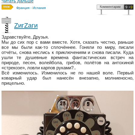
Читать дальше
Комментарии
9
+9
Франция - Испания
—
ZигZаги
Здравствуйте, Друзья.
Мы до сих пор с вами вместе. Хотя, сказать честно, раньше
все мы были как-то сплочённее. Гоняли по миру, писали
отчёты, снова неслись к приключениям и снова писали. Куда
ушли те душевные времена фантастических встреч на
природе, песен, волейбола, грибов, полётов на антохиной
«стрекозе», ловли карпов руками?..
Всё изменилось. Изменилось не по нашей воле. Первый
коварный удар был нанесён внезапно, молниеносно,
прицельно.