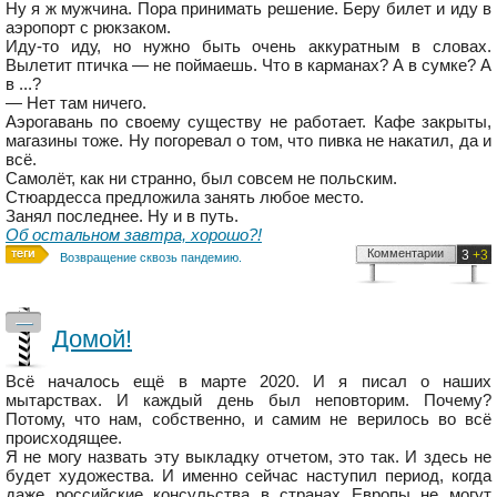
Ну я ж мужчина. Пора принимать решение. Беру билет и иду в
аэропорт с рюкзаком.
Иду-то иду, но нужно быть очень аккуратным в словах.
Вылетит птичка — не поймаешь. Что в карманах? А в сумке? А
в ...?
— Нет там ничего.
Аэрогавань по своему существу не работает. Кафе закрыты,
магазины тоже. Ну погоревал о том, что пивка не накатил, да и
всё.
Самолёт, как ни странно, был совсем не польским.
Стюардесса предложила занять любое место.
Занял последнее. Ну и в путь.
Об остальном завтра, хорошо?!
Комментарии
3
+3
Возвращение сквозь пандемию.
—
Домой!
Всё началось ещё в марте 2020. И я писал о наших
мытарствах. И каждый день был неповторим. Почему?
Потому, что нам, собственно, и самим не верилось во всё
происходящее.
Я не могу назвать эту выкладку отчетом, это так. И здесь не
будет художества. И именно сейчас наступил период, когда
даже российские консульства в странах Европы не могут