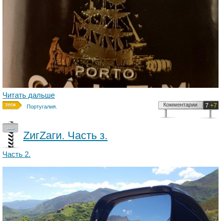
Читать дальше
Комментарии
7
+7
Португалия.
—
ZигZаги. Часть з.
Часть 2.