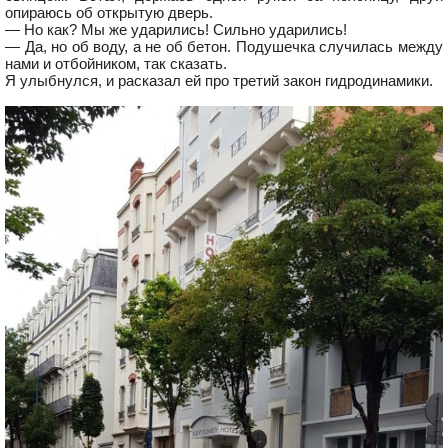
опираюсь об открытую дверь.
— Но как? Мы же ударились! Сильно ударились!
— Да, но об воду, а не об бетон. Подушечка случилась между
нами и отбойником, так сказать.
Я улыбнулся, и расказал ей про третий закон гидродинамики.