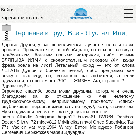
Войти
Зарегистрироваться
—
Терпенье и труд! Всё - Я устал. Или, быть может, Matriculación de vehículos en modalidad española. Начало.
Дорогие Друзья, у вас периодически случается одна и та же
пропажа. Пропадаю я и, порой нАдолго, но вскоре нахожусь
целёхоньким, богатым новыми историями, либо новыми
ВЛЯПЫВАНИЯМИ с окололетальным исходом /Хм, какая
фраза осела на лист! Летальный исход — это от слова
ЛЕТАТЬ Душой и бренным телом/, либо предлагаю вам
всякую нелепицу, но, возможно на любителя, а если
вдуматься, то совсем нет. ЭТО — ЖИЗНЬ. Ага, страшно!?
Здравствуйте.
Огромное спасибо всем моим друзьям, которым я очень
благодарен за их отношение ко мне нелепому,
труднообъяснимому, непримиримому прохвосту /список
опубликован, персонализировать не буду/, хотя, стоило бы.
Ну я подумал и решил: мы ж не депутаты, вот они:
admin Alladdin Araiguma begun12 bulava61 BVD64 Deniboro
Doctor-S lytiy_72 mixey812 MrMineika ninvol Oлeg SuperMax Tat-
77s Vadilen vat vvp-1964 Windy Батон Менеджер Робинзон
Сергеевич СержРожев Чарли Эдуард67