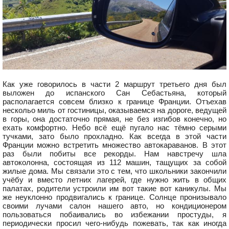
Как уже говорилось в части 2 маршрут третьего дня был
выложен до испанского Сан Себастьяна, который
располагается совсем близко к границе Франции. Отъехав
нескольо миль от гостиницы, оказываемся на дороге, ведущей
в горы, она достаточно прямая, не без изгибов конечно, но
ехать комфортно. Небо всё ещё пугало нас тёмно серыми
тучками, зато было прохладно. Как всегда в этой части
Франции можно встретить множество автокараванов. В этот
раз были побиты все рекорды. Нам навстречу шла
автоколонна, состоящая из 112 машин, тащущих за собой
жилые дома. Мы связали это с тем, что школьники закончили
учёбу и вместо летних лагерей, где нужно жить в общих
палатах, родители устроили им вот такие вот каникулы. Мы
же неуклонно продвигались к границе. Солнце пронизывало
своими лучами салон нашего авто, но кондиционером
пользоваться побаивались во избежании простуды, я
периодически просил чего-нибудь пожевать, так как иногда