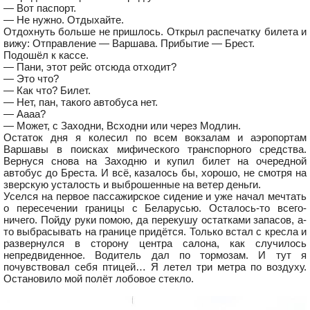
— Вот паспорт.
— Не нужно. Отдыхайте.
Отдохнуть больше не пришлось. Открыл распечатку билета и
вижу: Отправление — Варшава. Прибытие — Брест.
Подошёл к кассе.
— Пани, этот рейс отсюда отходит?
— Это что?
— Как что? Билет.
— Нет, пан, такого автобуса нет.
— Аааа?
— Может, с Заходни, Всходни или через Модлин.
Остаток дня я колесил по всем вокзалам и аэропортам
Варшавы в поисках мифического транспорного средства.
Вернуся снова на Заходню и купил билет на очередной
автобус до Бреста. И всё, казалось бы, хорошо, не смотря на
зверскую усталость и выброшенные на ветер деньги.
Уселся на первое пассажирское сидение и уже начал мечтать
о пересечении границы с Беларусью. Осталось-то всего-
ничего. Пойду руки помою, да перекушу остатками запасов, а-
то выбрасывать на границе придётся. Только встал с кресла и
развернулся в сторону центра салона, как случилось
непредвиденное. Водитель дал по тормозам. И тут я
почувствовал себя птицей… Я летел три метра по воздуху.
Остановило мой полёт лобовое стекло.