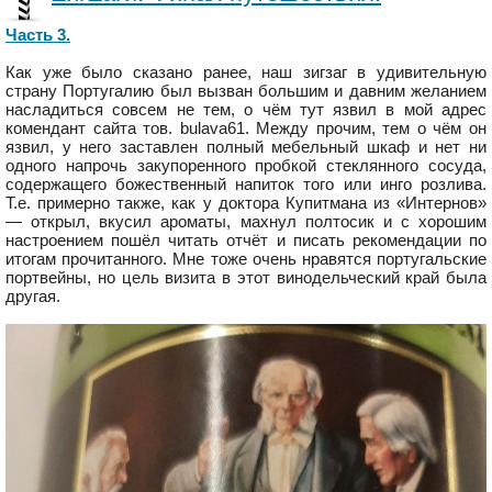
Часть 3.
Как уже было сказано ранее, наш зигзаг в удивительную
страну Португалию был вызван большим и давним желанием
насладиться совсем не тем, о чём тут язвил в мой адрес
комендант сайта тов. bulava61. Между прочим, тем о чём он
язвил, у него заставлен полный мебельный шкаф и нет ни
одного напрочь закупоренного пробкой стеклянного сосуда,
содержащего божественный напиток того или инго розлива.
Т.е. примерно также, как у доктора Купитмана из «Интернов»
— открыл, вкусил ароматы, махнул полтосик и с хорошим
настроением пошёл читать отчёт и писать рекомендации по
итогам прочитанного. Мне тоже очень нравятся португальские
портвейны, но цель визита в этот винодельческий край была
другая.