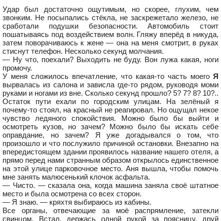
Удар был достаточно ощутимым, но скорее, глухим, чем
звонким. Не посыпались стёкла, не заскрежетало железо, не
сработали подушки безопасности. Автомобиль стоит
пошатываясь под воздействием волн. Гляжу вперёд в никуда,
затем поворачиваюсь к жене — она на меня смотрит, в руках
стиснут телефон. Несколько секунд молчания.
— Ну что, поехали? Выходить не буду. Вон лужа какая, ноги
промочу.
У меня сложилось впечатление, что какая-то часть моего
Я
вырвалась из салона и зависла где-то рядом, руководя моми
руками и ногами из вне. Сколько секунд прошло? 5? 7? 8? 10?..
Остаток пути ехали по городским улицам. На зелёный я
почему-то стоял, на красный не реагировал. Но ощущал некое
чувство ледяного спокойствия. Можно было бы выйти и
осмотреть кузов, но зачем? Можно было бы искать себе
оправдание, но зачем? Я уже догадывался о том, что
произошло и что послужило причиной остановки. Внезапно на
впередистоящем здании проявилось название нашего отеля, а
прямо перед нами странным образом открылось единственное
на этой улице парковочное место. Аня вышла, чтобы помочь
мне занять малюсенький клочок асфальта.
— Чисто. — сказала она, когда машина заняла своё штатное
место и была осмотрена со всех сторон.
— Я знаю. — кряхтя выбираюсь из кабины.
Все органы, отвечающие за моё распрямление, затекли
свинцом. Встал, держась одной рукой за поясницу, друй