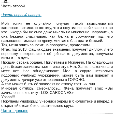
Часть второй.
Часть первый наверх.
Мой топик не случайно получил такой замысловатый
заголовок, возможно потому, что я ощутил во всей красе то, во
что никогда бы не смог даже мысль на мгновение направить, а
она бежала счастливая, как белка в урожайный год, что
называлось мысью по древу, мечтая о благодати божьей.
Так, меня опять заносит на поворотах, продолжим.
Итак, год 2019. Сашка сдаёт экзамены, получает диплом, я его
перевожу, прикрепляю к общей пачке документов, получаем
визы и… в путь.
Прощай страна родная. Прилетаем в Испанию. На следующий
день бежим записываться в институт. Нет. Запись закончена и
мест нет. Нас обнадёживают. Мол, в округе несколько
подобных учебных учреждений, может быть вам повезёт и
документы дочери уже отправлены в ГОРОНО.
А там может быть её зачислят по отказу третьих лиц.
Миновал октябрь, смеркалось… Жена получает sms: «Вы
зачислены в институт LOS CARDONES».
Урааа!!!
Покупаем униформу, учебники берём в библиотеке и вперёд в
открытый океан без спасательного круга.
Читать дальше