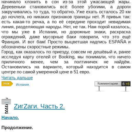
начинало клонить в сон из-за этой ужасающей жары.
Деревеньки становились всё более убогими, а дороги
закручивались то туда, то обратно. Уже ехать осталось 20 км
до ночлега, но никаких признаков границы нет. Я привык так:
есть какая-то речка, а по её середине проходит невидимая
линия, разделяющая народы. Нет, не так. Нам порой казалось,
что мы уже в Испании, но дорожные знаки, раскраска
ограждений, даже мусорные баки говорили, что это ещё
Франция. И вот бам! Просто выцветшая надпись ESPAÑA и
обозначены скоростные режимы.
Город, как оказалось по приезду, совсем не дешёвый и, ранее
исследуя карту отелей от Booking, мы понимали, что ничего
приличного менее, чем за полтиничек не найдём.
Остановились на варианте, который находится в самом
центре по самой умеренной цене в 51 евро.
Читать дальше
Комментарии
6
+6
Испания.
—
ZигZаги. Часть 2.
Начало.
Продолжение.