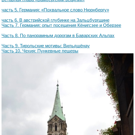
часть 5. Германия: «Похвальное слово Нюрнбергу»
часть 6. В австрийской глубинке на Зальцбургщине
Часть 7. Германия: опыт посещения Кёнигсзее и Оберзее
Часть 8. По панорамным дорогам в Баварских Альпах
Часть 9. Тирольские мотивы: Вильдшёнау
Часть 10. Чехия: Пункевные пещеры