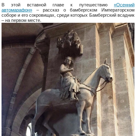
В этой вставной главе к путешествию
«Осенний
автомарафон»
– рассказ о бамбергском Императорском
соборе и его сокровищах, среди которых Бамбергский всадник
– на первом месте.