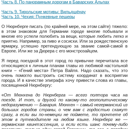
Часть 8. По панорамным дорогам в Баварских Альпах
Часть 9. Тирольские мотивы: Вильдшёнау
Часть 10. Чехия: Пункевные пещеры
О Нюрнберге писать (по крайней мере, на этом сайте) тяжело:
в этом знаковом для Германии городе многие побывали и
многие его успели полюбить за вещи, которые любить легко и
приятно. Например, за пиво и сосиски. Или за рождественскую
ярмарку, успешно претендующую за звание самой-самой в
Европе. Или же за Дюрера с его монстрозайцем.
Я перед поездкой в этот город по привычке перечитала все
относящиеся к личным планам главы из любимой настольной
книги – «Гений места» Петра Вайля. Надо сказать, что это
очень помогло выстроить систему координат в восприятии
города. И в качестве эпиграфа хочу привести слова из главы,
посвященной Нюрнбергу:
«
От Мюнхена до Нюрнберга — всего полтора часа на
поезде. И тот, и другой по какому-то геополитическому
недоразумению — Бавария. Мюнхен – самый негерманский из
больших городов страны, о чем вам с гордостью скажут
сразу, а если вы по-немецки не поймете, то прочтете об
этом в путеводителе на любом языке. Нюрнберг же —
германская квинтэссенция, и если есть шанс почему-либо