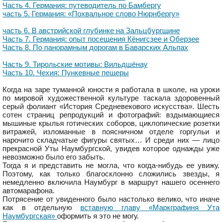
Часть 4. Германия: путеводитель по Бамбергу
часть 5. Германия: «Похвальное слово Нюрнбергу»
часть 6. В австрийской глубинке на Зальцбургщине
Часть 7. Германия: опыт посещения Кёнигсзее и Оберзее
Часть 8. По панорамным дорогам в Баварских Альпах
Часть 9. Тирольские мотивы: Вильдшёнау
Часть 10. Чехия: Пункевные пещеры
Когда на заре туманной юности я работала в школе, на уроки
по мировой художественной культуре таскала здоровенный
серый фолиант «История Средневекового искусства». Шесть
сотен страниц репродукций и фотографий: вздымающиеся
мышиные крылья готических соборов, циклопические розетки
витражей, изломанные в поясничном отделе горгульи и
нарочито складчатые фигуры святых… И среди них — лицо
прекрасной Уты Наумбургской, увидев которое однажды уже
невозможно было его забыть.
Тогда я и представить не могла, что когда-нибудь ее увижу.
Поэтому, как только благосклонно сложились звезды, я
немедленно включила Наумбург в маршрут нашего осеннего
автомарафона.
Потрясение от увиденного было настолько велико, что иначе
как в отдельную
вставную главу «Маркграфиня Ута
Наумбургская»
оформить я это не могу.