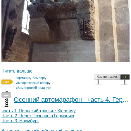
Читать дальше
,
,
Комментарии
5
+5
Германия
Бамберг
,
Императорский собор
«Бамбергский всадник»
—
Осенний автомарафон - часть 4. Германия: путеводитель по Бамбергу
часть 1. Польский транзит: Kiermusy
Часть 2. Через Познань в Германию
Часть 3. Наумбург
Вставная глава «Бамбергский всадник»