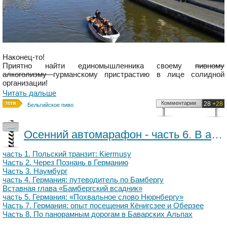
Наконец-то!
Приятно найти единомышленника своему
пивному
алкоголизму
гурманскому пристрастию в лице солидной
организации!
Читать дальше
Комментарии
28
+28
Бельгийское пиво
—
Осенний автомарафон - часть 6. В австрийской глубинке на Зальцбургщине
часть 1. Польский транзит: Kiermusy
Часть 2. Через Познань в Германию
Часть 3. Наумбург
часть 4. Германия: путеводитель по Бамбергу
Вставная глава «Бамбергский всадник»
часть 5. Германия: «Похвальное слово Нюрнбергу»
Часть 7. Германия: опыт посещения Кёнигсзее и Оберзее
Часть 8. По панорамным дорогам в Баварских Альпах