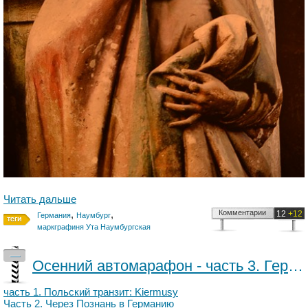
Читать дальше
,
,
Комментарии
12
+12
Германия
Наумбург
маркграфиня Ута Наумбургская
—
Осенний автомарафон - часть 3. Германия: Наумбург
часть 1. Польский транзит: Kiermusy
Часть 2. Через Познань в Германию