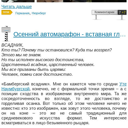
Читать дальше
,
Комментарии
7
+7
Германия
Нюрнберг
—
Осенний автомарафон - вставная глава. «Бамбергский всадник»: царственный человек, помни свое достоинство
ВСАДНИК,
Кто ты? Почему ты остановился? Куда ты воззрел?
Этого мы не знаем.
Но ты исполнен высокого достоинства,
Царственный всадник, царственный человек.
Мы все призваны быть царями:
Человек, помни свое достоинство
.
«Бамбергский всадник». Мне он кажется чем-то сродни
Уте
Наумбургской
, конечно, не с формальной точки зрения – а с
позиции сходства в изображении внутреннего мира. Та же
сосредоточенность во взгляде, то же достоинство и
горделивая осанка. Вот только об этом человеке ничего не
известно: кто это изображен, как зовут этого человека, почему
он на коне – это же не самый традиционный для
средневекового искусства формат. Тем интереснее
всматриваться в лицо безымянного рыцаря.