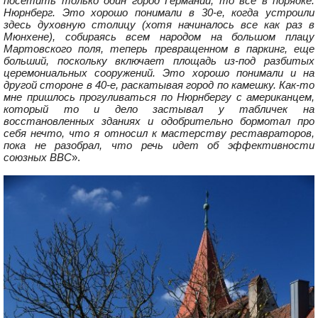
посетить только один город Германии, то все в порядке:
Нюрнберг. Это хорошо понимали в 30-е, когда устроили
здесь духовную столицу (хотя начиналось все как раз в
Мюнхене), собираясь всем народом на большом плацу
Мартовского поля, теперь превращенном в паркинг, еще
больший, поскольку включает площадь из-под разбитых
церемониальных сооружений. Это хорошо понимали и на
другой стороне в 40-е, раскатывая город по камешку. Как-то
мне пришлось прогуливаться по Нюрнбергу с американцем,
который то и дело застывал у табличек на
восстановленных зданиях и одобрительно бормотал про
себя нечто, что я относил к мастерству реставраторов,
пока не разобрал, что речь идет об эффективности
союзных ВВС
».