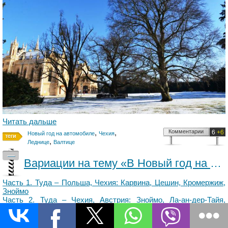
Читать дальше
,
,
Комментарии
6
+6
Новый год на автомобиле
Чехия
,
Леднице
Валтице
—
Вариации на тему «В Новый год на автомобиле». Там – Вена (часть IV)
Часть 1. Туда – Польша, Чехия: Карвина, Цешин, Кромержиж,
Зноймо
Часть 2. Туда – Чехия, Австрия: Зноймо, Ла-ан-дер-Тайя,
Корнойбург
Часть 3. Там — Вена
Часть 5. Обратно – Чехия: Леднице, Валтице