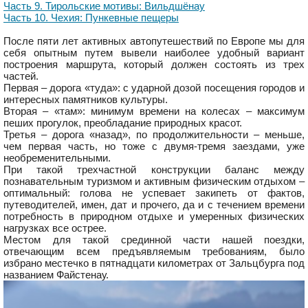
Часть 9. Тирольские мотивы: Вильдшёнау
Часть 10. Чехия: Пункевные пещеры
После пяти лет активных автопутешествий по Европе мы для
себя опытным путем вывели наиболее удобный вариант
построения маршрута, который должен состоять из трех
частей.
Первая – дорога «туда»: с ударной дозой посещения городов и
интересных памятников культуры.
Вторая – «там»: минимум времени на колесах – максимум
пеших прогулок, преобладание природных красот.
Третья – дорога «назад», по продолжительности – меньше,
чем первая часть, но тоже с двумя-тремя заездами, уже
необременительными.
При такой трехчастной конструкции баланс между
познавательным туризмом и активным физическим отдыхом –
оптимальный: голова не успевает закипеть от фактов,
путеводителей, имен, дат и прочего, да и с течением времени
потребность в природном отдыхе и умеренных физических
нагрузках все острее.
Местом для такой срединной части нашей поездки,
отвечающим всем предъявляемым требованиям, было
избрано местечко в пятнадцати километрах от Зальцбурга под
названием Файстенау.