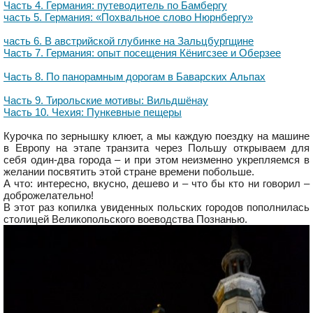
Часть 4. Германия: путеводитель по Бамбергу
часть 5. Германия: «Похвальное слово Нюрнбергу»
часть 6. В австрийской глубинке на Зальцбургщине
Часть 7. Германия: опыт посещения Кёнигсзее и Оберзее
Часть 8. По панорамным дорогам в Баварских Альпах
Часть 9. Тирольские мотивы: Вильдшёнау
Часть 10. Чехия: Пункевные пещеры
Курочка по зернышку клюет, а мы каждую поездку на машине
в Европу на этапе транзита через Польшу открываем для
себя один-два города – и при этом неизменно укрепляемся в
желании посвятить этой стране времени побольше.
А что: интересно, вкусно, дешево и – что бы кто ни говорил –
доброжелательно!
В этот раз копилка увиденных польских городов пополнилась
столицей Великопольского воеводства Познанью.