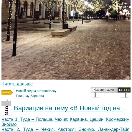
Читать дальше
,
Комментарии
14
+14
Новый год на автомобиле
,
Польша
Варшава
—
Вариации на тему «В Новый год на автомобиле». Обратно – Чехия: Леднице, Валтице (часть V)
Часть 1. Туда – Польша, Чехия: Карвина, Цешин, Кромержиж,
Зноймо
Часть 2. Туда – Чехия, Австрия: Зноймо, Ла-ан-дер-Тайя,