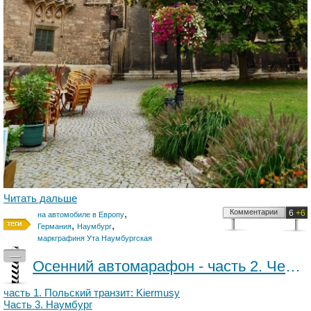
Читать дальше
,
Комментарии
6
+6
на автомобиле в Европу
,
,
Германия
Наумбург
маркграфиня Ута Наумбургская
—
Осенний автомарафон - часть 2. Через Познань в Германию
часть 1. Польский транзит: Kiermusy
Часть 3. Наумбург