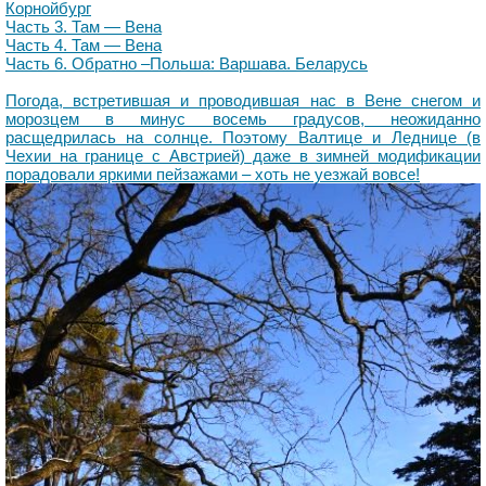
Корнойбург
Часть 3. Там — Вена
Часть 4. Там — Вена
Часть 6. Обратно –Польша: Варшава. Беларусь
Погода, встретившая и проводившая нас в Вене снегом и
морозцем в минус восемь градусов, неожиданно
расщедрилась на солнце. Поэтому Валтице и Леднице (в
Чехии на границе с Австрией) даже в зимней модификации
порадовали яркими пейзажами – хоть не уезжай вовсе!