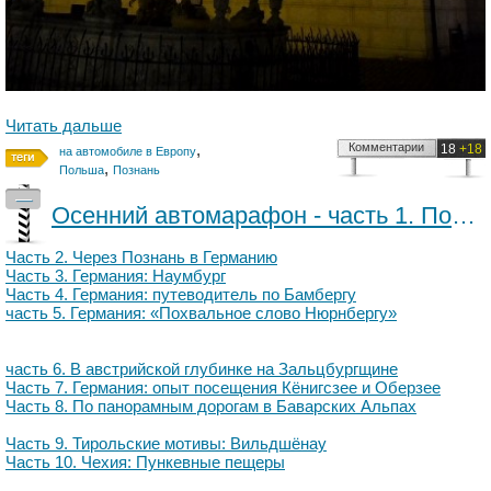
Читать дальше
,
Комментарии
18
+18
на автомобиле в Европу
,
Польша
Познань
—
Осенний автомарафон - часть 1. Польский транзит: Kiermusy
Часть 2. Через Познань в Германию
Часть 3. Германия: Наумбург
Часть 4. Германия: путеводитель по Бамбергу
часть 5. Германия: «Похвальное слово Нюрнбергу»
часть 6. В австрийской глубинке на Зальцбургщине
Часть 7. Германия: опыт посещения Кёнигсзее и Оберзее
Часть 8. По панорамным дорогам в Баварских Альпах
Часть 9. Тирольские мотивы: Вильдшёнау
Часть 10. Чехия: Пункевные пещеры