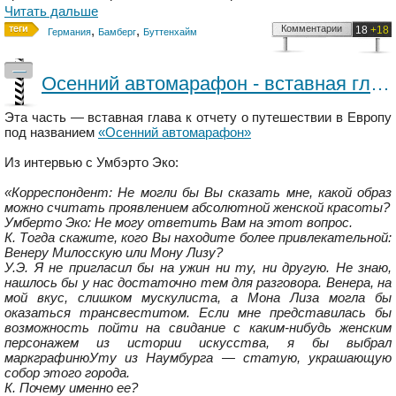
Читать дальше
,
,
Комментарии
18
+18
Германия
Бамберг
Буттенхайм
—
Осенний автомарафон - вставная глава: «Маркграфиня Ута Наумбургская»
Эта часть — вставная глава к отчету о путешествии в Европу
под названием
«Осенний автомарафон»
Из интервью с Умбэрто Эко:
«Корреспондент: Не могли бы Вы сказать мне, какой образ
можно считать проявлением абсолютной женской красоты?
Умберто Эко: Не могу ответить Вам на этот вопрос.
К. Тогда скажите, кого Вы находите более привлекательной:
Венеру Милосскую или Мону Лизу?
У.Э. Я не пригласил бы на ужин ни ту, ни другую. Не знаю,
нашлось бы у нас достаточно тем для разговора. Венера, на
мой вкус, слишком мускулиста, а Мона Лиза могла бы
оказаться трансвеститом. Если мне представилась бы
возможность пойти на свидание с каким-нибудь женским
персонажем из истории искусства, я бы выбрал
маркграфинюУту из Наумбурга — статую, украшающую
собор этого города.
К. Почему именно ее?