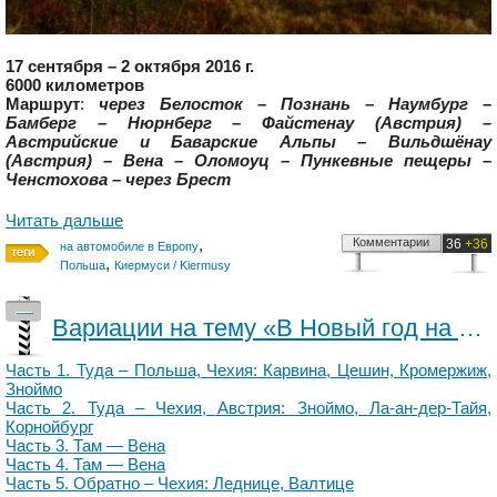
17 сентября – 2 октября 2016 г.
6000 километров
Маршрут
:
через Белосток – Познань – Наумбург –
Бамберг – Нюрнберг – Файстенау (Австрия) –
Австрийские и Баварские Альпы – Вильдшёнау
(Австрия) – Вена – Оломоуц – Пункевные пещеры –
Ченстохова – через Брест
Читать дальше
,
Комментарии
36
+36
на автомобиле в Европу
,
Польша
Киермуси / Kiermusy
—
Вариации на тему «В Новый год на автомобиле». Обратно –Польша: Варшава. Беларусь (часть VI)
Часть 1. Туда – Польша, Чехия: Карвина, Цешин, Кромержиж,
Зноймо
Часть 2. Туда – Чехия, Австрия: Зноймо, Ла-ан-дер-Тайя,
Корнойбург
Часть 3. Там — Вена
Часть 4. Там — Вена
Часть 5. Обратно – Чехия: Леднице, Валтице