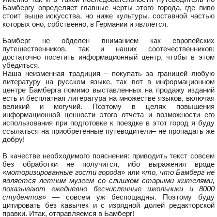
Бамбергу определяет главные черты этого города, где пиво
стоит выше искусства, но ниже культуры, составной частью
которых оно, собственно, в Германии и является.
Бамберг не обделен вниманием как европейских
путешественников, так и наших соотечественников:
достаточно посетить информационный центр, чтобы в этом
убедиться.
Наша неизменная традиция – покупать за границей любую
литературу на русском языке, так вот в информационном
центре Бамберга помимо выставленных на продажу изданий
есть и бесплатная литература на множестве языков, включая
великий и могучий. Поэтому в целях повышения
информационной ценности этого отчета и возможности его
использования при подготовке к поездке в этот город я буду
ссылаться на приобретенные путеводители– не пропадать же
добру!
В качестве необходимого пояснения: приводить текст совсем
без обработки не получится, ибо выражения вроде
«
моторизированные гости города
» или «
то, что Бамберг не
является летним музеем со слишком старыми жителями,
показывают ежедневно бесчисленные школьники и 8000
студентов
» — совсем уж беспощадны. Поэтому буду
цитировать без кавычек и с изрядной долей редакторской
правки. Итак, отправляемся в Бамберг!