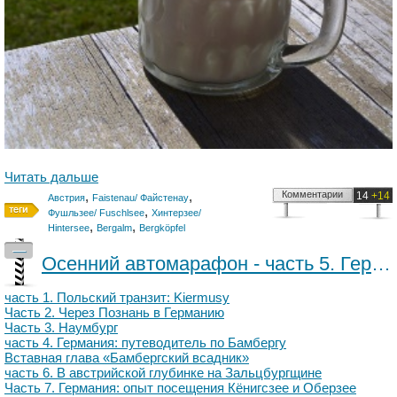
Читать дальше
,
,
Комментарии
14
+14
Австрия
Faistenau/ Файстенау
,
Фушльзее/ Fuschlsee
Хинтерзее/
,
,
Hintersee
Bergalm
Bergköpfel
—
Осенний автомарафон - часть 5. Германия: «Похвальное слово Нюрнбергу»
часть 1. Польский транзит: Kiermusy
Часть 2. Через Познань в Германию
Часть 3. Наумбург
часть 4. Германия: путеводитель по Бамбергу
Вставная глава «Бамбергский всадник»
часть 6. В австрийской глубинке на Зальцбургщине
Часть 7. Германия: опыт посещения Кёнигсзее и Оберзее