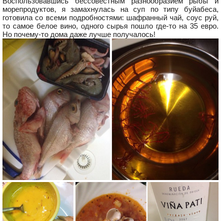
Воспользовавшись бессовестным разнообразием рыбы и
морепродуктов, я замахнулась на суп по типу буйабеса,
готовила со всеми подробностями: шафранный чай, соус руй,
то самое белое вино, одного сырья пошло где-то на 35 евро.
Но почему-то дома даже лучше получалось!