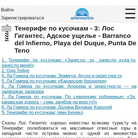
Войти
Зарегистрироваться
Тенерифе по кусочкам - 3: Лос
—
Гигантес, Адское ущелье - Barranco
del Infierno, Playa del Duque, Punta De
Teno
1. Тенерифе по кусочкам: «Занесло, эх, занесло куда-то,
занесло меня!»
2. Ода Тейде
4. Ла Гомера по кусочкам: Эрмигуа, Агуло и окрестности
5. Ла Гомера по кусочкам: «Канарские бродилки»
6. Ла Гомера по кусочкам: Алохера и окрестности — на
задворках задворок
7. Ла Гомера по кусочкам. По северному побережью: «Эх,
канарская дорога – семь загибов на версту!»
8. Ла Гомера по кусочкам: Долина Великих Королей
9. Тенерифе по кусочкам: гимн Бенихо
Скалы Лос Гигантес хорошо известны всякому туристу на
Тенерифе: полюбоваться на массивные отвесные горы в
западной части острова можно с одной из множества