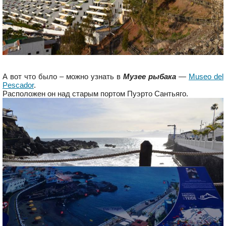
А вот что было – можно узнать в
Музее рыбака
—
Museo del
Pescador
.
Расположен он над старым портом Пуэрто Сантьяго.