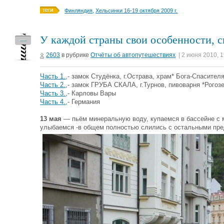
Финляндия
,
Хельсинки 16-19 октября 2009 г.
У каждой страны свои особенности, св
—
2603
в рубрике
Отчёты об автопутешествиях
| 2 июня 2010, 
Часть 1.
,- замок Студёнка, г.Острава, храм* Бога-Спасителя
Часть 2.
,- замок ГРУБА СКАЛА, г.Турнов, пивоварня *Рогоз
Часть 3.
,- Карловы Вары
Часть 4.
,- Германия
13 мая
— пьём минеральную воду, купаемся в бассейне с
улыбаемся -в общем полностью слились с остальными пре