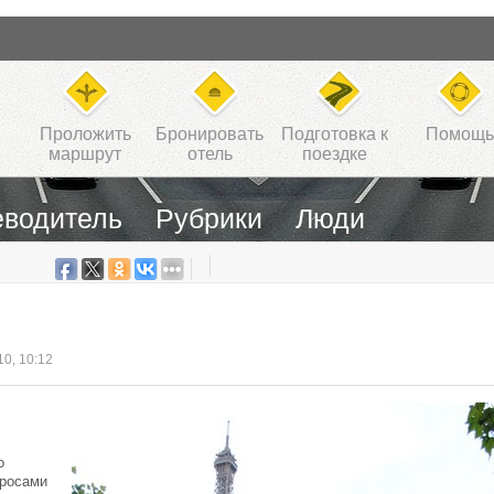
Проложить
Бронировать
Подготовка к
Помощь
маршрут
отель
поездке
еводитель
Рубрики
Люди
10, 10:12
о
просами