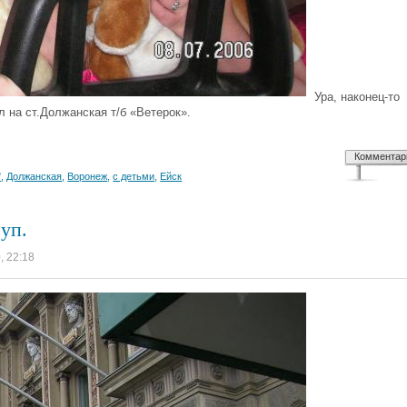
Ура, наконец-то
л на ст.Должанская т/б «Ветерок».
Комментар
"
,
Должанская
,
Воронеж
,
с детьми
,
Ейск
уп.
, 22:18