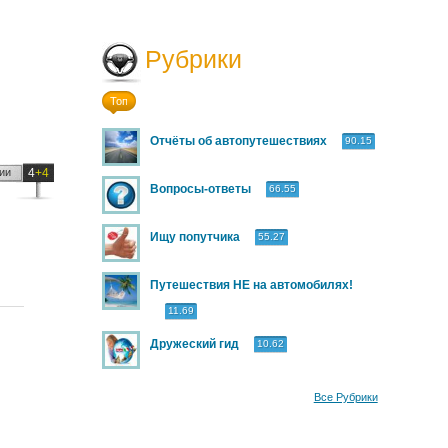
Рубрики
Топ
Отчёты об автопутешествиях
90.15
ии
4
+4
Вопросы-ответы
66.55
Ищу попутчика
55.27
Путешествия НЕ на автомобилях!
11.69
Дружеский гид
10.62
Все Рубрики