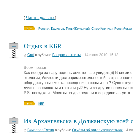
(
Читать дальше
)
Россия
,
Касимов
,
Гусь-Железный
,
Спас-Клепики
,
Российская
Отдых в КБР.
—
Graf
в рубрике
Вопросы-ответы
| 14 июня 2010, 15:18
Всем привет.
Как всегда за пару недель хочется все увидеть))) В связи
экологии, близости достопримечательностей, затраченног
общедоступные места посещения, тропы и т.п.? Существует
лучше пансионаты и гостиницы? Ну и за другие полезные
P.S. поездка из Москвы на две недели в середине августа.
КБР
Из Архангельска в Должанскую всей се
—
ВячеславЕлена
в рубрике
Отчёты об автопутешествиях
| 4 и