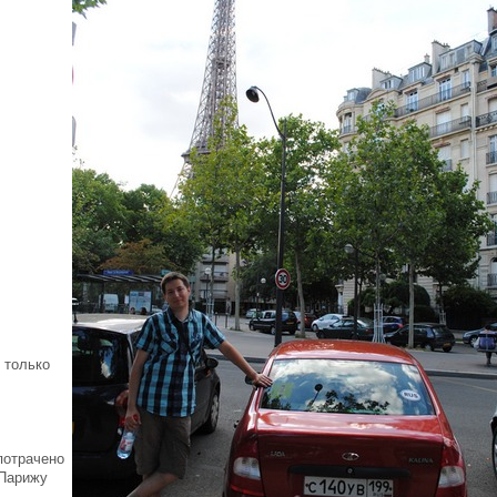
 только
 потрачено
 Парижу