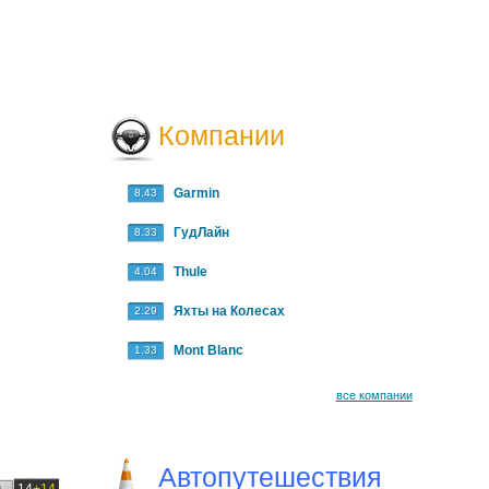
Компании
Garmin
8.43
ГудЛайн
8.33
Thule
4.04
Яхты на Колесах
2.29
Mont Blanc
1.33
все компании
Автопутешествия
и